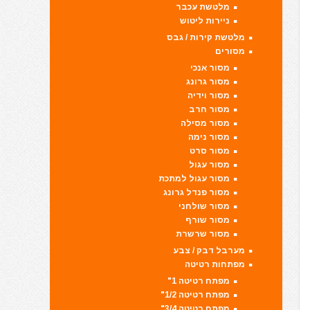
מלטשת עכבר
ניירות ליטוש
מלטשת קירות / גבס
מסורים
מסור אנכי
מסור גרונג
מסור וידיה
מסור חרב
מסור מסילה
מסור נימה
מסור סרט
מסור עגול
מסור עגול למתכת
מסור פנדל גרונג
מסור שולחני
מסור שורף
מסור שרשרת
מערבל דבק / צבע
מפתחות רטיטה
מפתח רטיטה 1"
מפתח רטיטה 1/2"
מפתח רטיטה 3/4"