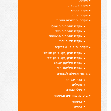
אפוקסי
אקדח דבק חם
אקדח ניטים
אקדחי חום
אקדחי מסמרים וסיכות
אקדח מסמרים חשמלי
אקדח מסמרים נייד
אקדח מסמרים פנאומטי
אקדח סיכות ידני
אקדחי סיליקון ונקניקים
אקדח מרק (נקניקים) חשמלי
אקדח מרק (נקניקים) ידני
אקדח סיליקון חשמלי
אקדח סיליקון ידני
ביגוד והנעלה לעבודה
בגדי עבודה
מעילים
נעלי עבודה
ביטים, מקדחים ובוקסות
בוקסות
ביטים