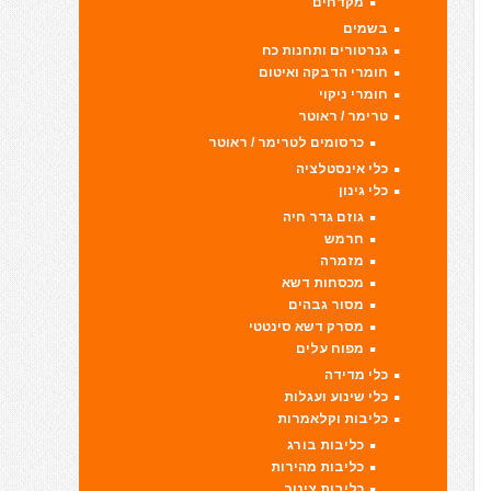
מקדחים
בשמים
גנרטורים ותחנות כח
חומרי הדבקה ואיטום
חומרי ניקוי
טרימר / ראוטר
כרסומים לטרימר / ראוטר
כלי אינסטלציה
כלי גינון
גוזם גדר חיה
חרמש
מזמרה
מכסחות דשא
מסור גבהים
מסרק דשא סינטטי
מפוח עלים
כלי מדידה
כלי שינוע ועגלות
כליבות וקלאמרות
כליבות בורג
כליבות מהירות
כליבות צינור