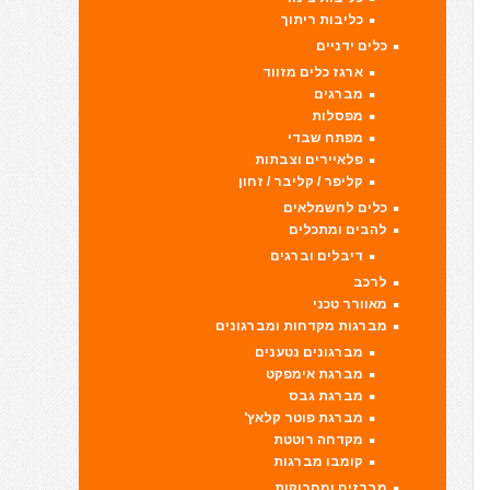
כליבות ריתוך
כלים ידניים
ארגז כלים מזווד
מברגים
מפסלות
מפתח שבדי
פלאיירים וצבתות
קליפר / קליבר / זחון
כלים לחשמלאים
להבים ומתכלים
דיבלים וברגים
לרכב
מאוורר טכני
מברגות מקדחות ומברגונים
מברגונים נטענים
מברגת אימפקט
מברגת גבס
מברגת פוטר קלאץ'
מקדחה רוטטת
קומבו מברגות
מברזים ומחרוקות