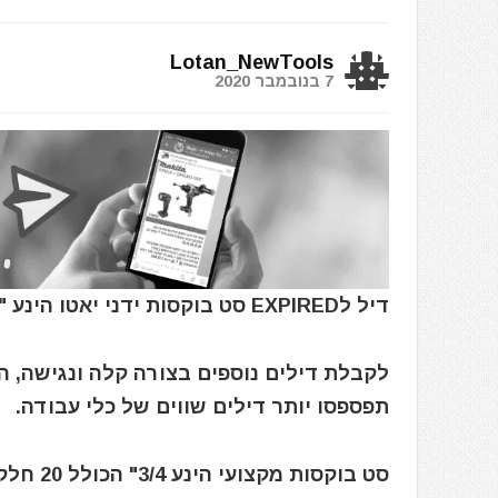
Lotan_NewTools
7 בנובמבר 2020
דיל לEXPIRED סט בוקסות ידני יאטו הינע "3/4 20 חלקים YATO YT-1335
לקבלת דילים נוספים בצורה קלה ונגישה, 
תפספסו יותר דילים שווים של כלי עבודה.
סט בוקסות מקצועי הינע 3/4" הכולל 20 חלקים דגם YT-1335 מבית Yato