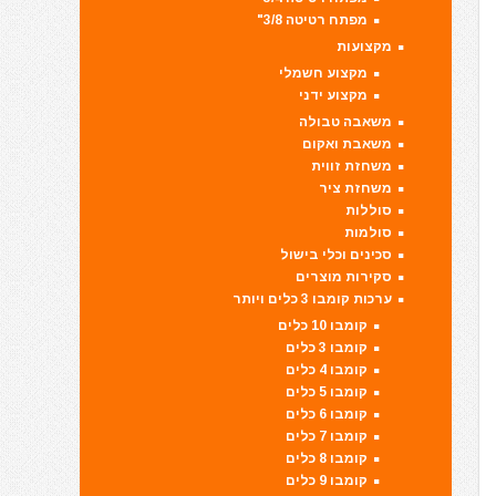
מפתח רטיטה 3/8"
מקצועות
מקצוע חשמלי
מקצוע ידני
משאבה טבולה
משאבת ואקום
משחזת זווית
משחזת ציר
סוללות
סולמות
סכינים וכלי בישול
סקירות מוצרים
ערכות קומבו 3 כלים ויותר
קומבו 10 כלים
קומבו 3 כלים
קומבו 4 כלים
קומבו 5 כלים
קומבו 6 כלים
קומבו 7 כלים
קומבו 8 כלים
קומבו 9 כלים