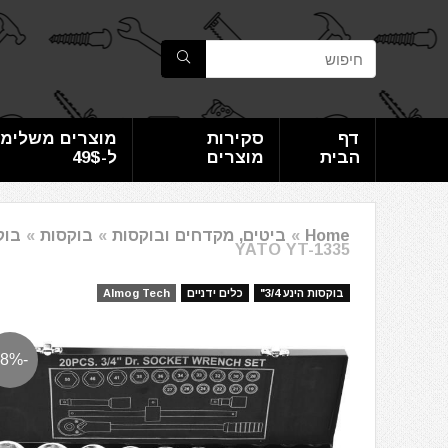
דף
סקירות
מוצרים משלימי
הבית
מוצרים
ל-49$
Home
»
ביטים, מקדחים ובוקסות
»
בוקסות
»
בוקס
YATO YT-1335
בוקסות הינע 3/4"
כלים ידניים
Almog Tech
-38%