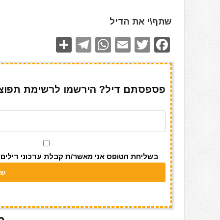
שתף\י את הדיל
S
T
W
E
T
F
h
el
h
m
w
a
ar
e
at
ai
it
c
e
gr
s
l
te
e
פספסתם דיל? הירשמו לרשימת תפוצה 
a
A
r
b
m
p
o
p
o
k
בשליחת הטופס אני מאשר/ת קבלת עדכוני דילים מאתר s