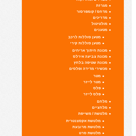
מגרזת
מדחס / קומפרסור
מדריכים
מולטיטול
מטענים
מטען סוללות לרכב
מטען סוללות קירי
מכונת חיתוך אריחים
מכונת צביעה אירלס
מכונת שטיפה בלחץ
מכשירי מדידה ופלסים
מטר
מטר לייזר
פלס
פלס לייזר
מלחם
מלחציים
מלטשת / משייפת
מלטשת אקסצנטרית
מלטשת מרובעת
מלטשת סרט