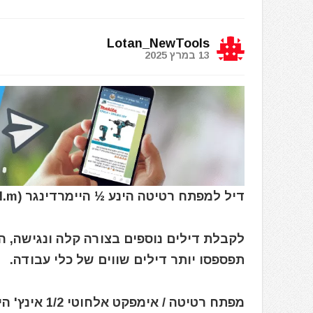
Lotan_NewTools
13 במרץ 2025
דיל למפתח רטיטה הינע ½ היימרדינגר Heimerdinger for Makita 18V (800N.m)
לקבלת דילים נוספים בצורה קלה ונגישה, 
תפספסו יותר דילים שווים של כלי עבודה.
מפתח רטיטה / אימפקט אלחוטי 1/2 אינץ' היימרדינגר 800Nm גנרי למקיטה