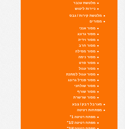
מלטשת עכבר
ניירות ליטוש
מלטשת קירות / גבס
מסורים
מסור אנכי
מסור גרונג
מסור וידיה
מסור חרב
מסור מסילה
מסור נימה
מסור סרט
מסור עגול
מסור עגול למתכת
מסור פנדל גרונג
מסור שולחני
מסור שורף
מסור שרשרת
מערבל דבק / צבע
מפתחות רטיטה
מפתח רטיטה 1"
מפתח רטיטה 1/2"
מפתח רטיטה 3/4"