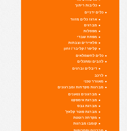
כליבות ריתוך
כלים ידניים
ארגז כלים מזווד
מברגים
מפסלות
מפתח שבדי
פלאיירים וצבתות
קליפר / קליבר / זחון
כלים לחשמלאים
להבים ומתכלים
דיבלים וברגים
לרכב
מאוורר טכני
מברגות מקדחות ומברגונים
מברגונים נטענים
מברגת אימפקט
מברגת גבס
מברגת פוטר קלאץ'
מקדחה רוטטת
קומבו מברגות
מברזים ומחרוקות