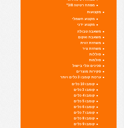
מפתח רטיטה 3/8"
מקצועות
מקצוע חשמלי
מקצוע ידני
משאבה טבולה
משאבת ואקום
משחזת זווית
משחזת ציר
סוללות
סולמות
סכינים וכלי בישול
סקירות מוצרים
ערכות קומבו 3 כלים ויותר
קומבו 10 כלים
קומבו 3 כלים
קומבו 4 כלים
קומבו 5 כלים
קומבו 6 כלים
קומבו 7 כלים
קומבו 8 כלים
קומבו 9 כלים