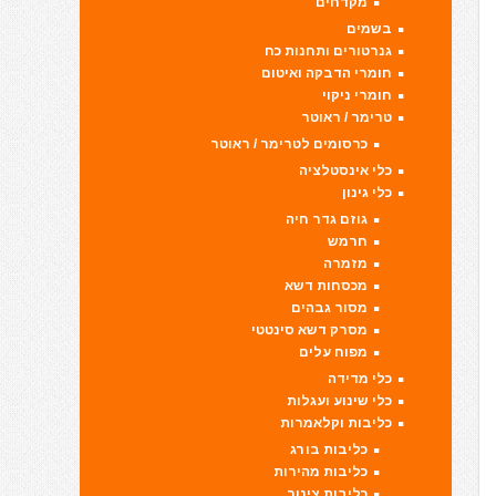
מקדחים
בשמים
גנרטורים ותחנות כח
חומרי הדבקה ואיטום
חומרי ניקוי
טרימר / ראוטר
כרסומים לטרימר / ראוטר
כלי אינסטלציה
כלי גינון
גוזם גדר חיה
חרמש
מזמרה
מכסחות דשא
מסור גבהים
מסרק דשא סינטטי
מפוח עלים
כלי מדידה
כלי שינוע ועגלות
כליבות וקלאמרות
כליבות בורג
כליבות מהירות
כליבות צינור