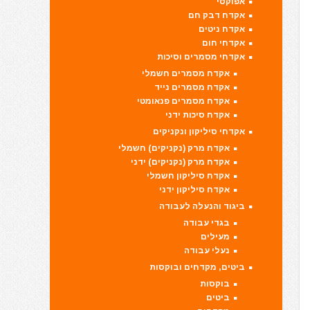
אפוקסי
אקדח דבק חם
אקדח ניטים
אקדחי חום
אקדחי מסמרים וסיכות
אקדח מסמרים חשמלי
אקדח מסמרים נייד
אקדח מסמרים פנאומטי
אקדח סיכות ידני
אקדחי סיליקון ונקניקים
אקדח מרק (נקניקים) חשמלי
אקדח מרק (נקניקים) ידני
אקדח סיליקון חשמלי
אקדח סיליקון ידני
ביגוד והנעלה לעבודה
בגדי עבודה
מעילים
נעלי עבודה
ביטים, מקדחים ובוקסות
בוקסות
ביטים