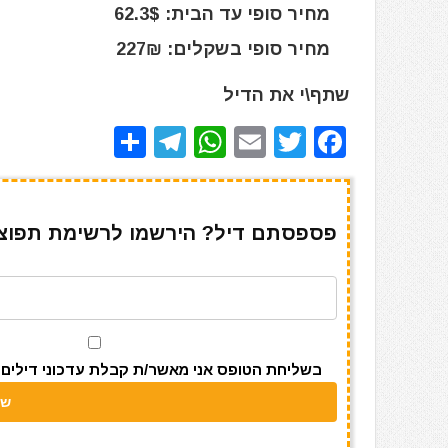
מחיר סופי עד הבית: 62.3$
מחיר סופי בשקלים: 227₪
שתף\י את הדיל
S
T
W
E
T
F
h
el
h
m
w
a
ar
e
at
ai
it
c
e
gr
s
l
te
e
פספסתם דיל? הירשמו לרשימת תפוצה 
a
A
r
b
m
p
o
p
o
k
בשליחת הטופס אני מאשר/ת קבלת עדכוני דילים מאתר s