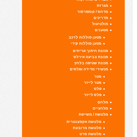
מגרזת
מדחס / קומפרסור
מדריכים
מולטיטול
מטענים
מטען סוללות לרכב
מטען סוללות קירי
מכונת חיתוך אריחים
מכונת צביעה אירלס
מכונת שטיפה בלחץ
מכשירי מדידה ופלסים
מטר
מטר לייזר
פלס
פלס לייזר
מלחם
מלחציים
מלטשת / משייפת
מלטשת אקסצנטרית
מלטשת מרובעת
מלטשת סרט