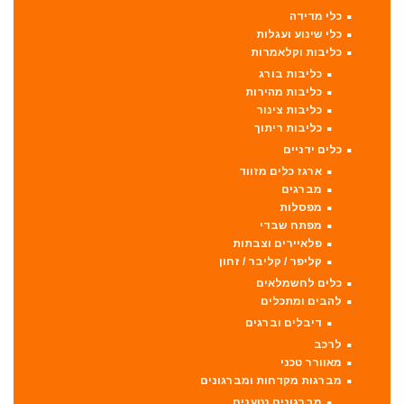
כלי מדידה
כלי שינוע ועגלות
כליבות וקלאמרות
כליבות בורג
כליבות מהירות
כליבות צינור
כליבות ריתוך
כלים ידניים
ארגז כלים מזווד
מברגים
מפסלות
מפתח שבדי
פלאיירים וצבתות
קליפר / קליבר / זחון
כלים לחשמלאים
להבים ומתכלים
דיבלים וברגים
לרכב
מאוורר טכני
מברגות מקדחות ומברגונים
מברגונים נטענים