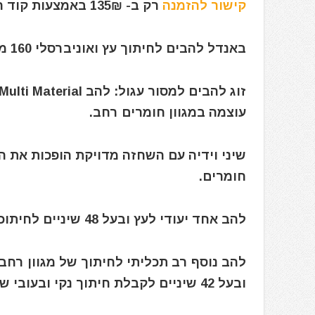
קישור להזמנה
רק ב- 135₪ באמצעות קוד הקופון הבלעדי: iBuyILKSP
באנדל להבים לחיתוך עץ ואוניברסלי 160 מ"מ למסור עגול מבית בוש Bosch
עוצמה במגוון חומרים רחב.
שיני וידיה עם השחזה מדויקת הופכות את ה
חומרים.
להב אחד יעודי לעץ ובעל 48 שיניים לחיתוכים נקיים ועובי חיתוך של 2.6 מ"מ
להב נוסף רב תכליתי לחיתוך של מגוון רחב
ובעל 42 שיניים לקבלת חיתוך נקי ובעובי של 2.4 מ"מ