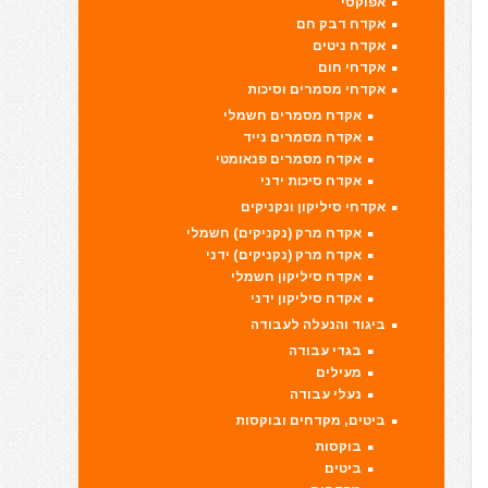
אפוקסי
אקדח דבק חם
אקדח ניטים
אקדחי חום
אקדחי מסמרים וסיכות
אקדח מסמרים חשמלי
אקדח מסמרים נייד
אקדח מסמרים פנאומטי
אקדח סיכות ידני
אקדחי סיליקון ונקניקים
אקדח מרק (נקניקים) חשמלי
אקדח מרק (נקניקים) ידני
אקדח סיליקון חשמלי
אקדח סיליקון ידני
ביגוד והנעלה לעבודה
בגדי עבודה
מעילים
נעלי עבודה
ביטים, מקדחים ובוקסות
בוקסות
ביטים