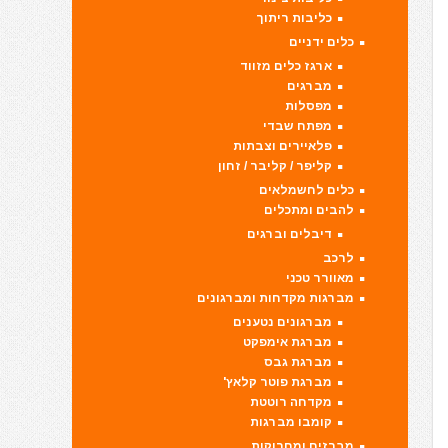
כליבות ריתוך
כלים ידניים
ארגז כלים מזווד
מברגים
מפסלות
מפתח שבדי
פלאיירים וצבתות
קליפר / קליבר / זחון
כלים לחשמלאים
להבים ומתכלים
דיבלים וברגים
לרכב
מאוורר טכני
מברגות מקדחות ומברגונים
מברגונים נטענים
מברגת אימפקט
מברגת גבס
מברגת פוטר קלאץ'
מקדחה רוטטת
קומבו מברגות
מברזים ומחרוקות