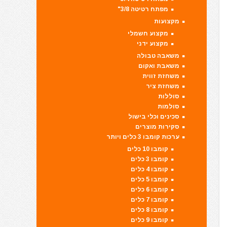
מפתח רטיטה 3/8"
מקצועות
מקצוע חשמלי
מקצוע ידני
משאבה טבולה
משאבת ואקום
משחזת זווית
משחזת ציר
סוללות
סולמות
סכינים וכלי בישול
סקירות מוצרים
ערכות קומבו 3 כלים ויותר
קומבו 10 כלים
קומבו 3 כלים
קומבו 4 כלים
קומבו 5 כלים
קומבו 6 כלים
קומבו 7 כלים
קומבו 8 כלים
קומבו 9 כלים