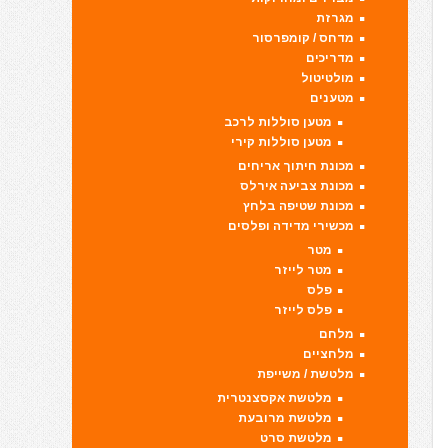
מגרזת
מדחס / קומפרסור
מדריכים
מולטיטול
מטענים
מטען סוללות לרכב
מטען סוללות קירי
מכונת חיתוך אריחים
מכונת צביעה אירלס
מכונת שטיפה בלחץ
מכשירי מדידה ופלסים
מטר
מטר לייזר
פלס
פלס לייזר
מלחם
מלחציים
מלטשת / משייפת
מלטשת אקסצנטרית
מלטשת מרובעת
מלטשת סרט