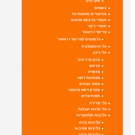
מקדחים
בשמים
גנרטורים ותחנות כח
חומרי הדבקה ואיטום
חומרי ניקוי
טרימר / ראוטר
כרסומים לטרימר / ראוטר
כלי אינסטלציה
כלי גינון
גוזם גדר חיה
חרמש
מזמרה
מכסחות דשא
מסור גבהים
מסרק דשא סינטטי
מפוח עלים
כלי מדידה
כלי שינוע ועגלות
כליבות וקלאמרות
כליבות בורג
כליבות מהירות
כליבות צינור