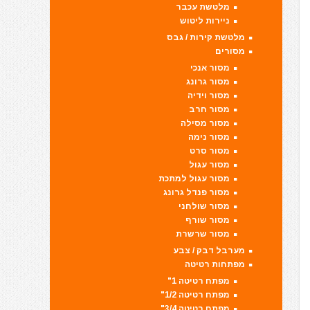
מלטשת עכבר
ניירות ליטוש
מלטשת קירות / גבס
מסורים
מסור אנכי
מסור גרונג
מסור וידיה
מסור חרב
מסור מסילה
מסור נימה
מסור סרט
מסור עגול
מסור עגול למתכת
מסור פנדל גרונג
מסור שולחני
מסור שורף
מסור שרשרת
מערבל דבק / צבע
מפתחות רטיטה
מפתח רטיטה 1"
מפתח רטיטה 1/2"
מפתח רטיטה 3/4"