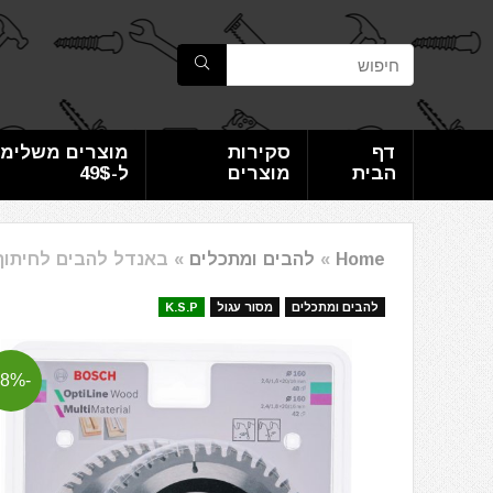
דף
סקירות
מוצרים משלימי
הבית
מוצרים
ל-49$
Home
»
להבים ומתכלים
»
באנדל להבים לחיתוך עץ ואוניברסלי 160 מ
להבים ומתכלים
מסור עגול
K.S.P
-18%