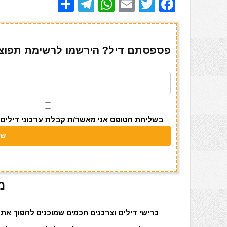
S
T
W
E
T
F
h
el
h
m
w
a
ar
e
at
ai
it
c
e
gr
s
l
te
e
פספסתם דיל? הירשמו לרשימת תפוצה 
a
A
r
b
m
p
o
p
o
k
בשליחת הטופס אני מאשר/ת קבלת עדכוני דילים מאתר s
מ
כרישי דילים וצרכנים חכמים שמוכנים להפוך את 