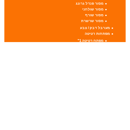
מסור פנדל גרונג
מסור שולחני
מסור שורף
מסור שרשרת
מערבל דבק / צבע
מפתחות רטיטה
מפתח רטיטה 1"
מפתח רטיטה 1/2"
מפתח רטיטה 3/4"
מפתח רטיטה 3/8"
מקצועות
מקצוע חשמלי
מקצוע ידני
משאבה טבולה
משאבת ואקום
משחזת זווית
משחזת ציר
סוללות
סולמות
סכינים וכלי בישול
סקירות מוצרים