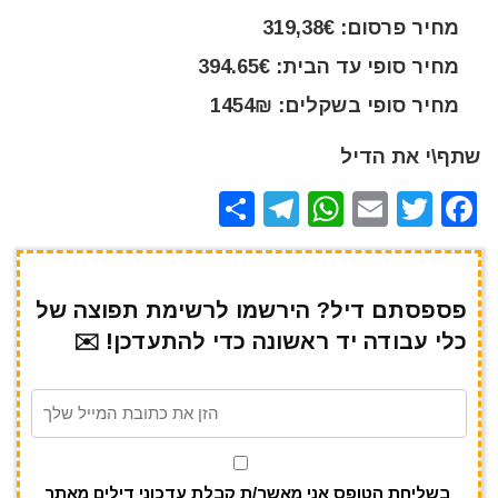
מחיר פרסום: 319,38€
מחיר סופי עד הבית: 394.65€
מחיר סופי בשקלים: 1454₪
שתף\י את הדיל
S
T
W
E
T
F
h
el
h
m
w
a
ar
e
at
ai
it
c
e
gr
s
l
te
e
פספסתם דיל? הירשמו לרשימת תפוצה של
כלי עבודה יד ראשונה כדי להתעדכן! ✉️
a
A
r
b
m
p
o
p
o
k
בשליחת הטופס אני מאשר/ת קבלת עדכוני דילים מאתר