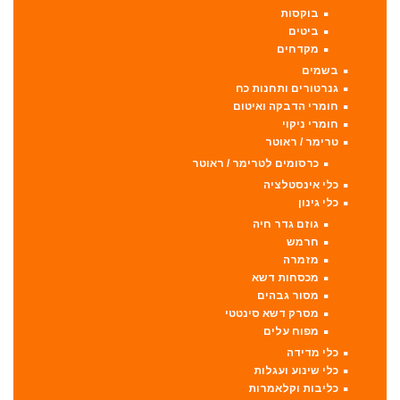
בוקסות
ביטים
מקדחים
בשמים
גנרטורים ותחנות כח
חומרי הדבקה ואיטום
חומרי ניקוי
טרימר / ראוטר
כרסומים לטרימר / ראוטר
כלי אינסטלציה
כלי גינון
גוזם גדר חיה
חרמש
מזמרה
מכסחות דשא
מסור גבהים
מסרק דשא סינטטי
מפוח עלים
כלי מדידה
כלי שינוע ועגלות
כליבות וקלאמרות