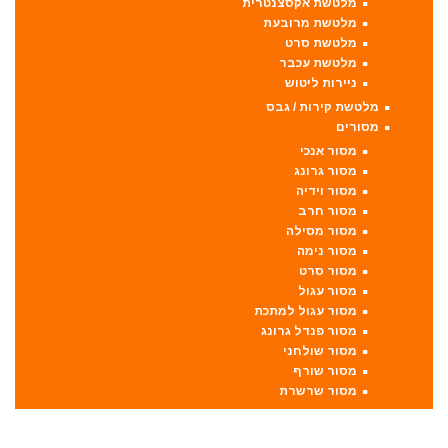
מלטשת אקסצנטרית
מלטשת מרובעת
מלטשת סרט
מלטשת עכבר
ניירות ליטוש
מלטשת קירות / גבס
מסורים
מסור אנכי
מסור גרונג
מסור וידיה
מסור חרב
מסור מסילה
מסור נימה
מסור סרט
מסור עגול
מסור עגול למתכת
מסור פנדל גרונג
מסור שולחני
מסור שורף
מסור שרשרת
מערבל דבק / צבע
מפתחות רטיטה