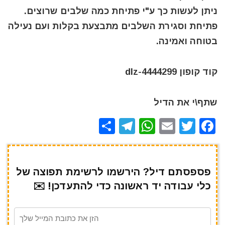
ניתן לעשות כך ע"י פתיחת כמה שלבים שרוצים.
פתיחת וסגירת השלבים מתבצעת בקלות ועם נעילה
בטוחה ואמינה.
קוד קופון dlz-4444299
שתף\י את הדיל
S
T
W
E
T
F
h
el
h
m
w
a
ar
e
at
ai
it
c
e
gr
s
l
te
e
פספסתם דיל? הירשמו לרשימת תפוצה של
כלי עבודה יד ראשונה כדי להתעדכן! ✉️
a
A
r
b
m
p
o
p
o