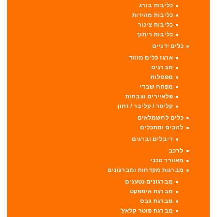
כליבות בורג
כליבות מהירות
כליבות צינור
כליבות ריתוך
כלים ידניים
ארגז כלים מזווד
מברגים
מפסלות
מפתח שבדי
פלאיירים וצבתות
קליפר / קליבר / זחון
כלים לחשמלאים
להבים ומתכלים
דיבלים וברגים
לרכב
מאוורר טכני
מברגות מקדחות ומברגונים
מברגונים נטענים
מברגת אימפקט
מברגת גבס
מברגת פוטר קלאץ'