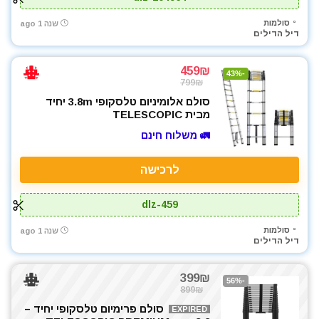
סולמות
שנה 1 ago
דיל הדילים
459₪
-43%
799₪
סולם אלומיניום טלסקופי 3.8m יחיד
מבית TELESCOPIC
🚛 משלוח חינם
לרכישה
dlz-459
סולמות
שנה 1 ago
דיל הדילים
399₪
-56%
899₪
סולם פרימיום טלסקופי יחיד –
EXPIRED