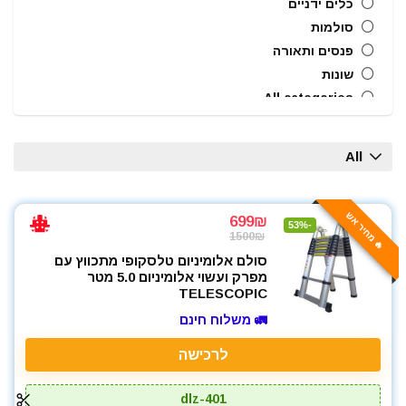
כלים ידניים
סולמות
פנסים ותאורה
שונות
All categories
All
🔥 מחיר אש
699₪
-53%
1500₪
סולם אלומיניום טלסקופי מתכווץ עם
מפרק ועשוי אלומיניום 5.0 מטר
TELESCOPIC
🚛 משלוח חינם
לרכישה
dlz-401