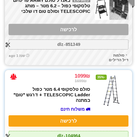
באנדל סולם ARMY פרימיום
EXPIRED
טלסקופי כפול – 6.2 מטר – מותג
TELESCOPIC וסולם טום דו שלבי
לרכישה
dlz-851349
סולמות
שנה 1 ago
דיל הדילים
1099₪
-35%
1699₪
סולם טלסקופי 6.4 מטר כפול
TELESCOPIC Ladder + דרגש "טום"
במתנה
🚛 משלוח חינם
לרכישה
dlz-104964