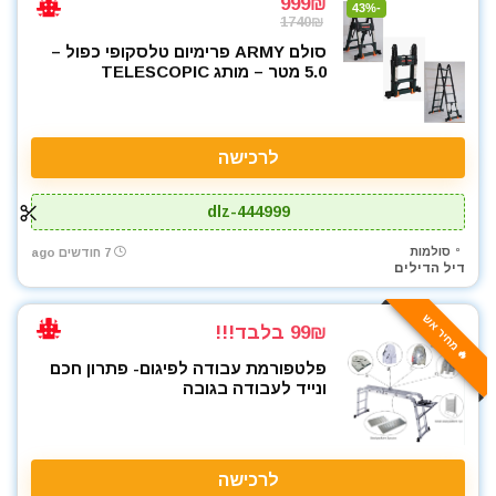
999₪
-43%
1740₪
סולם ARMY פרימיום טלסקופי כפול –
5.0 מטר – מותג TELESCOPIC
לרכישה
dlz-444999
סולמות
7 חודשים ago
דיל הדילים
🔥 מחיר אש
99₪ בלבד!!!
פלטפורמת עבודה לפיגום- פתרון חכם
ונייד לעבודה בגובה
לרכישה