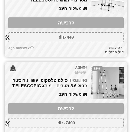
🚛 משלוח חינם
לרכישה
dlz-449
סולמות
2 שבועות ago
דיל הדילים
749₪
-35%
1149₪
סולם טלסקופי עשוי נירוסטה
EXPIRED
כפול 5.6 מטרים – מותג TELESCOPIC
🚛 משלוח חינם
לרכישה
dlz-7490