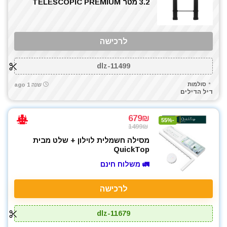
3.2 מטר TELESCOPIC PREMIUM
לרכישה
dlz-11499
סולמות
שנה 1 ago
דיל הדילים
679₪
-55%
1499₪
מסילה חשמלית לוילון + שלט מבית
QuickTop
🚛 משלוח חינם
לרכישה
dlz-11679