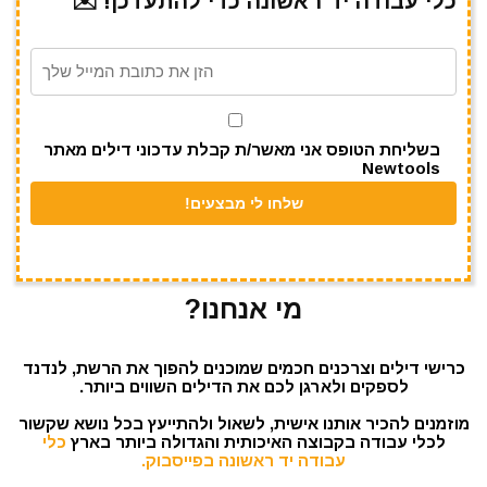
כלי עבודה יד ראשונה כדי להתעדכן! ✉️
a
A
r
b
m
p
o
p
o
k
בשליחת הטופס אני מאשר/ת קבלת עדכוני דילים מאתר
Newtools
מי אנחנו?
כרישי דילים וצרכנים חכמים שמוכנים להפוך את הרשת, לנדנד
לספקים ולארגן לכם את הדילים השווים ביותר.
מוזמנים להכיר אותנו אישית, לשאול ולהתייעץ בכל נושא שקשור
לכלי עבודה בקבוצה האיכותית והגדולה ביותר בארץ
כלי
עבודה יד ראשונה בפייסבוק.