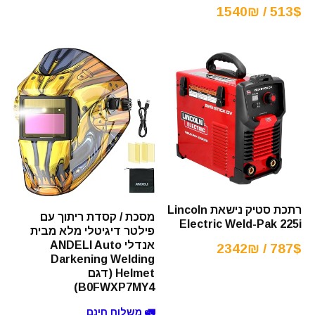
513$ / 1540₪
רתכת סטיק נישאת Lincoln
מסכת / קסדת ריתוך עם
Electric Weld-Pak 225i
פילטר דיגיטלי מלא מבית
אנדלי ANDELI Auto
787$ / 2342₪
Darkening Welding
Helmet (דגם
B0FWXP7MY4)
🚛 משלוח חינם