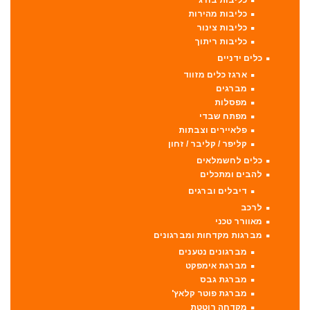
כליבות בורג
כליבות מהירות
כליבות צינור
כליבות ריתוך
כלים ידניים
ארגז כלים מזווד
מברגים
מפסלות
מפתח שבדי
פלאיירים וצבתות
קליפר / קליבר / זחון
כלים לחשמלאים
להבים ומתכלים
דיבלים וברגים
לרכב
מאוורר טכני
מברגות מקדחות ומברגונים
מברגונים נטענים
מברגת אימפקט
מברגת גבס
מברגת פוטר קלאץ'
מקדחה רוטטת