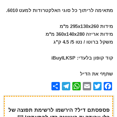
מתאימה לריתוך כל סוגי האלקטרודות למעט 6010.
מידות 295x130x260 מ"מ
מידות אריזה 360x140x280 מ"מ
משקל ברוטו / נטו 5/ 4.5 ק"ג
קוד קופון בלעדי: iBuyILKSP
שתף\י את הדיל
S
T
W
E
T
F
h
el
h
m
w
a
ar
e
at
ai
it
c
e
gr
s
l
te
e
פספסתם דיל? הירשמו לרשימת תפוצה של