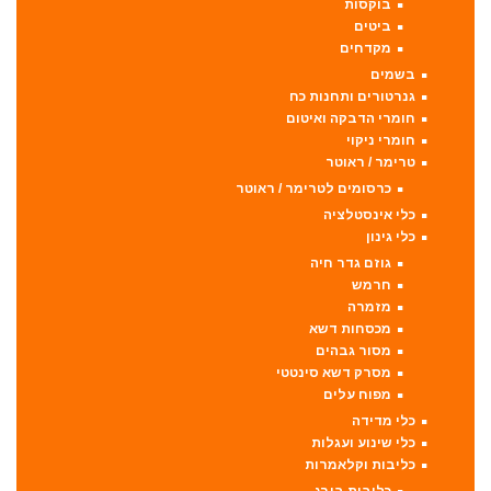
בוקסות
ביטים
מקדחים
בשמים
גנרטורים ותחנות כח
חומרי הדבקה ואיטום
חומרי ניקוי
טרימר / ראוטר
כרסומים לטרימר / ראוטר
כלי אינסטלציה
כלי גינון
גוזם גדר חיה
חרמש
מזמרה
מכסחות דשא
מסור גבהים
מסרק דשא סינטטי
מפוח עלים
כלי מדידה
כלי שינוע ועגלות
כליבות וקלאמרות