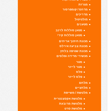
מגרזת
מדחס / קומפרסור
מדריכים
מולטיטול
מטענים
מטען סוללות לרכב
מטען סוללות קירי
מכונת חיתוך אריחים
מכונת צביעה אירלס
מכונת שטיפה בלחץ
מכשירי מדידה ופלסים
מטר
מטר לייזר
פלס
פלס לייזר
מלחם
מלחציים
מלטשת / משייפת
מלטשת אקסצנטרית
מלטשת מרובעת
מלטשת סרט