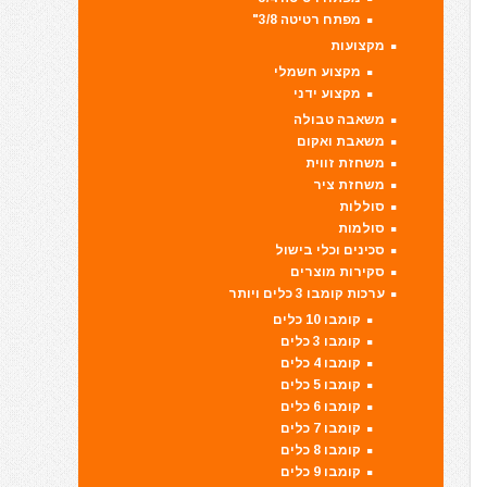
מפתח רטיטה 3/8"
מקצועות
מקצוע חשמלי
מקצוע ידני
משאבה טבולה
משאבת ואקום
משחזת זווית
משחזת ציר
סוללות
סולמות
סכינים וכלי בישול
סקירות מוצרים
ערכות קומבו 3 כלים ויותר
קומבו 10 כלים
קומבו 3 כלים
קומבו 4 כלים
קומבו 5 כלים
קומבו 6 כלים
קומבו 7 כלים
קומבו 8 כלים
קומבו 9 כלים