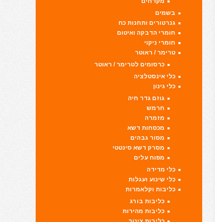
מקדחים
בשמים
גנרטורים ותחנות כח
חומרי הדבקה ואיטום
חומרי ניקוי
טרימר / ראוטר
כרסומים לטרימר / ראוטר
כלי אינסטלציה
כלי גינון
גוזם גדר חיה
חרמש
מזמרה
מכסחות דשא
מסור גבהים
מסרק דשא סינטטי
מפוח עלים
כלי מדידה
כלי שינוע ועגלות
כליבות וקלאמרות
כליבות בורג
כליבות מהירות
כליבות צינור