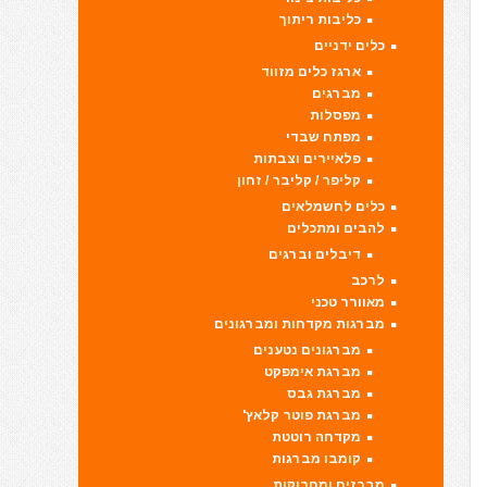
כליבות ריתוך
כלים ידניים
ארגז כלים מזווד
מברגים
מפסלות
מפתח שבדי
פלאיירים וצבתות
קליפר / קליבר / זחון
כלים לחשמלאים
להבים ומתכלים
דיבלים וברגים
לרכב
מאוורר טכני
מברגות מקדחות ומברגונים
מברגונים נטענים
מברגת אימפקט
מברגת גבס
מברגת פוטר קלאץ'
מקדחה רוטטת
קומבו מברגות
מברזים ומחרוקות