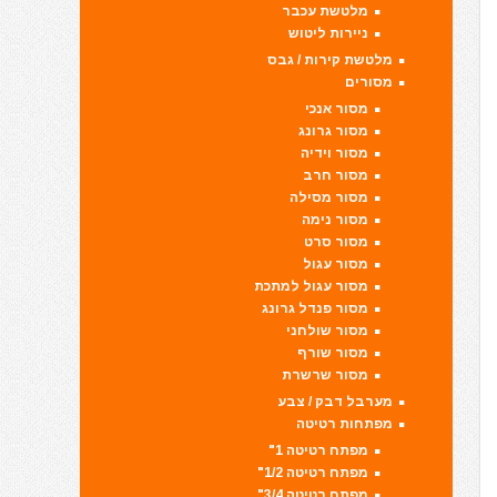
מלטשת עכבר
ניירות ליטוש
מלטשת קירות / גבס
מסורים
מסור אנכי
מסור גרונג
מסור וידיה
מסור חרב
מסור מסילה
מסור נימה
מסור סרט
מסור עגול
מסור עגול למתכת
מסור פנדל גרונג
מסור שולחני
מסור שורף
מסור שרשרת
מערבל דבק / צבע
מפתחות רטיטה
מפתח רטיטה 1"
מפתח רטיטה 1/2"
מפתח רטיטה 3/4"