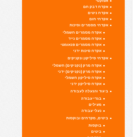
אפוקסי
אקדח דבק חם
אקדח ניטים
אקדחי חום
אקדחי מסמרים וסיכות
אקדח מסמרים חשמלי
אקדח מסמרים נייד
אקדח מסמרים פנאומטי
אקדח סיכות ידני
אקדחי סיליקון ונקניקים
אקדח מרק (נקניקים) חשמלי
אקדח מרק (נקניקים) ידני
אקדח סיליקון חשמלי
אקדח סיליקון ידני
ביגוד והנעלה לעבודה
בגדי עבודה
מעילים
נעלי עבודה
ביטים, מקדחים ובוקסות
בוקסות
ביטים