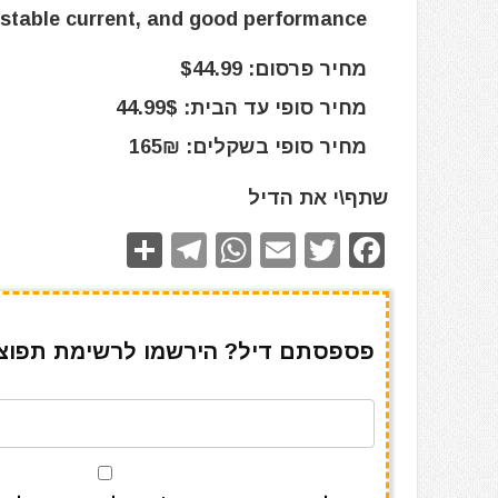
r, stable current, and good performance.
מחיר פרסום: $44.99
מחיר סופי עד הבית: 44.99$
מחיר סופי בשקלים: 165₪
שתף\י את הדיל
S
T
W
E
T
F
h
el
h
m
w
a
ar
e
at
ai
it
c
e
gr
s
l
te
e
פספסתם דיל? הירשמו לרשימת תפוצה 
a
A
r
b
m
p
o
p
o