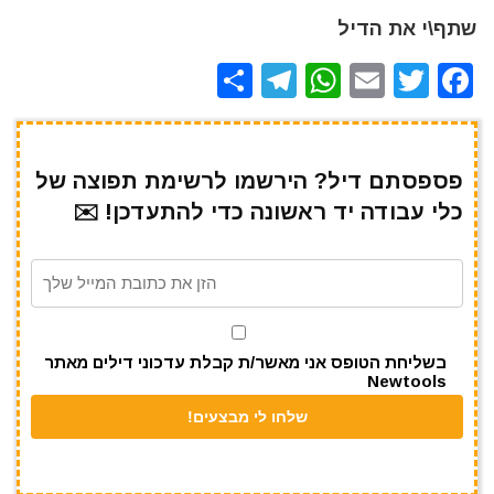
שתף\י את הדיל
S
T
W
E
T
F
h
el
h
m
w
a
ar
e
at
ai
it
c
e
gr
s
l
te
e
פספסתם דיל? הירשמו לרשימת תפוצה של
כלי עבודה יד ראשונה כדי להתעדכן! ✉️
a
A
r
b
m
p
o
p
o
k
בשליחת הטופס אני מאשר/ת קבלת עדכוני דילים מאתר
Newtools