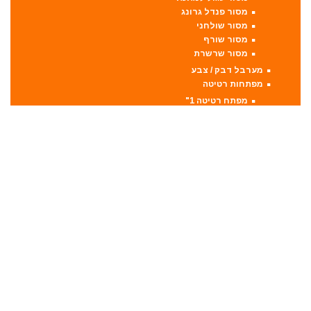
מסור פנדל גרונג
מסור שולחני
מסור שורף
מסור שרשרת
מערבל דבק / צבע
מפתחות רטיטה
מפתח רטיטה 1"
מפתח רטיטה 1/2"
מפתח רטיטה 3/4"
מפתח רטיטה 3/8"
מקצועות
מקצוע חשמלי
מקצוע ידני
משאבה טבולה
משאבת ואקום
משחזת זווית
משחזת ציר
סוללות
סולמות
סכינים וכלי בישול
סקירות מוצרים