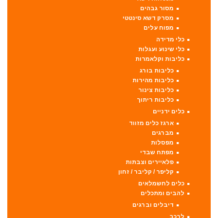
מסור גבהים
מסרק דשא סינטטי
מפוח עלים
כלי מדידה
כלי שינוע ועגלות
כליבות וקלאמרות
כליבות בורג
כליבות מהירות
כליבות צינור
כליבות ריתוך
כלים ידניים
ארגז כלים מזווד
מברגים
מפסלות
מפתח שבדי
פלאיירים וצבתות
קליפר / קליבר / זחון
כלים לחשמלאים
להבים ומתכלים
דיבלים וברגים
לרכב