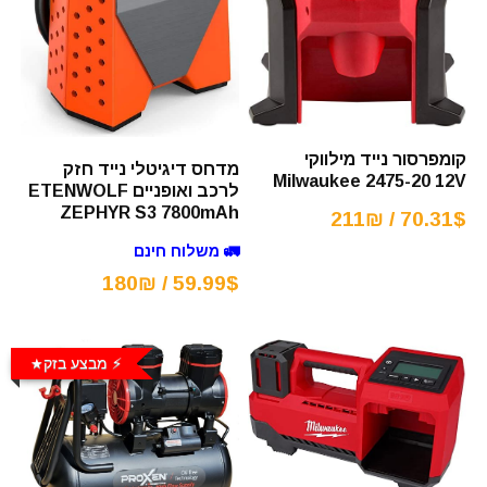
קומפרסור נייד מילווקי
מדחס דיגיטלי נייד חזק
Milwaukee 2475-20 12V
לרכב ואופניים ETENWOLF
ZEPHYR S3 7800mAh
70.31$ / 211₪
🚛 משלוח חינם
59.99$ / 180₪
⚡️ מבצע בזק