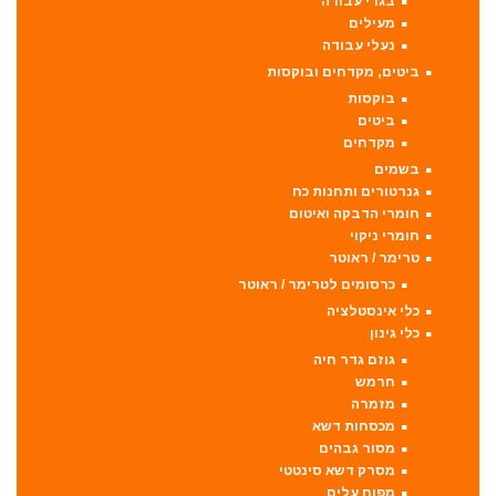
בגדי עבודה
מעילים
נעלי עבודה
ביטים, מקדחים ובוקסות
בוקסות
ביטים
מקדחים
בשמים
גנרטורים ותחנות כח
חומרי הדבקה ואיטום
חומרי ניקוי
טרימר / ראוטר
כרסומים לטרימר / ראוטר
כלי אינסטלציה
כלי גינון
גוזם גדר חיה
חרמש
מזמרה
מכסחות דשא
מסור גבהים
מסרק דשא סינטטי
מפוח עלים