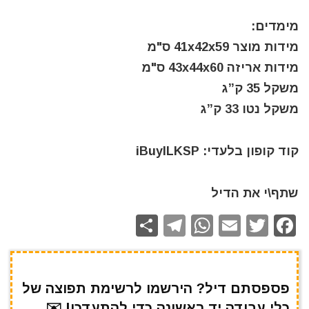
מימדים:
מידות מוצר 41x42x59 ס"מ
מידות אריזה 43x44x60 ס"מ
משקל 35 ק”ג
משקל נטו 33 ק”ג
קוד קופון בלעדי: iBuyILKSP
שתף\י את הדיל
S
T
W
E
T
F
h
el
h
m
w
a
ar
e
at
ai
it
c
e
gr
s
l
te
e
פספסתם דיל? הירשמו לרשימת תפוצה של
כלי עבודה יד ראשונה כדי להתעדכן! ✉️