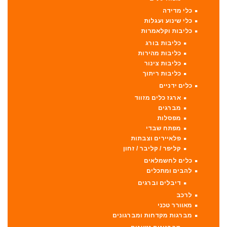
כלי מדידה
כלי שינוע ועגלות
כליבות וקלאמרות
כליבות בורג
כליבות מהירות
כליבות צינור
כליבות ריתוך
כלים ידניים
ארגז כלים מזווד
מברגים
מפסלות
מפתח שבדי
פלאיירים וצבתות
קליפר / קליבר / זחון
כלים לחשמלאים
להבים ומתכלים
דיבלים וברגים
לרכב
מאוורר טכני
מברגות מקדחות ומברגונים