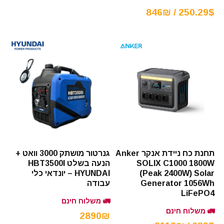
250.29$ / 846₪
תחנת כח ניידת אנקר Anker
גנרטור מושתק 3000 וואט +
SOLIX C1000 1800W
הנעה בשלט HBT3500I
(Peak 2400W) Solar
HYUNDAI – יונדאי כלי
Generator 1056Wh
עבודה
LiFePO4
🚛 משלוח חינם
🚛 משלוח חינם
2890₪