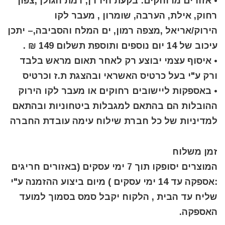
• אזורים מרוחקים: בקעת הירדן, רמת הגולן ,צפון
רחוק, אילת, הערבה, שומרון , מעבר לקו
הירוק/אריאל ,מצפה רמון, ים המלח והסביבה,– יתכן
עיכוב של 14 יום נוספים ותוספת תשלום 149 ₪ .
• איסוף עצמי יבוצע רק לאחר תאום מראש בלבד
ורק ע"י בעל כרטיס האשראי ובהצגת ת.ז וכרטיס
• באספקות ליישובים רחוקים או מעבר לקו הירוק
ההובלות הם בהתאם למגבלות ביטחוניות ובהתאם
למדיניות של כל חברת שילוח עימה עובדת החברה
זמן משלוח
המוצרים יסופקו תוך 7 ימי עסקים (באזורים חריגים
:אספקה עד 14 ימי עסקים ) מיום ביצוע ההזמנה ע"י
שליח עד הבית , הלקוח יקבל סמס בסמוך למועד
האספקה.