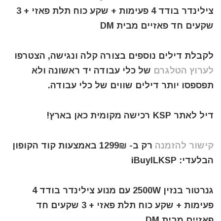
צילינדר בודד 4 פעימות + שקע כוח תלת פאזי + 3
שקעים חד פאזיים מבית DM
לקבלת דילים נוספים בצורה קלה ונגישה, הצטרפו
לערוץ הטלגרם
של כלי עבודה יד ראשונה ולא
תפספסו יותר דילים שווים של כלי עבודה.
דיל לאתר KSP רכישה מקומית כאן בארץ!
קישור להזמנה
רק ב- 1299₪ באמצעות קוד הקופון
הבלעדי: iBuyILKSP
גנרטור בנזין 2500W עם מנוע צילינדר בודד 4
פעימות + שקע כוח תלת פאזי + 3 שקעים חד
פאזיים מבית DM