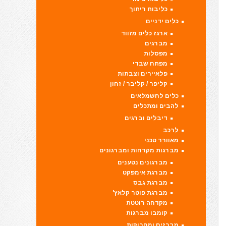
כליבות ריתוך
כלים ידניים
ארגז כלים מזווד
מברגים
מפסלות
מפתח שבדי
פלאיירים וצבתות
קליפר / קליבר / זחון
כלים לחשמלאים
להבים ומתכלים
דיבלים וברגים
לרכב
מאוורר טכני
מברגות מקדחות ומברגונים
מברגונים נטענים
מברגת אימפקט
מברגת גבס
מברגת פוטר קלאץ'
מקדחה רוטטת
קומבו מברגות
מברזים ומחרוקות