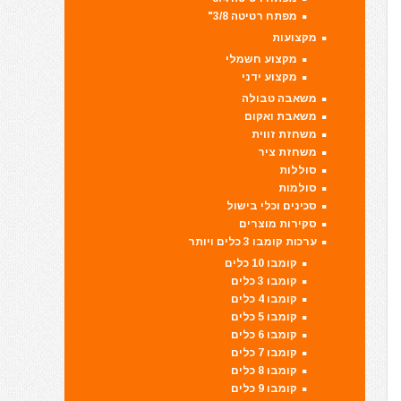
מפתח רטיטה 3/8"
מקצועות
מקצוע חשמלי
מקצוע ידני
משאבה טבולה
משאבת ואקום
משחזת זווית
משחזת ציר
סוללות
סולמות
סכינים וכלי בישול
סקירות מוצרים
ערכות קומבו 3 כלים ויותר
קומבו 10 כלים
קומבו 3 כלים
קומבו 4 כלים
קומבו 5 כלים
קומבו 6 כלים
קומבו 7 כלים
קומבו 8 כלים
קומבו 9 כלים