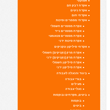
אפוקסי
אקדח דבק חם
אקדח ניטים
אקדחי חום
אקדחי מסמרים וסיכות
אקדח מסמרים חשמלי
אקדח מסמרים נייד
אקדח מסמרים פנאומטי
אקדח סיכות ידני
אקדחי סיליקון ונקניקים
אקדח מרק (נקניקים) חשמלי
אקדח מרק (נקניקים) ידני
אקדח סיליקון חשמלי
אקדח סיליקון ידני
ביגוד והנעלה לעבודה
בגדי עבודה
מעילים
נעלי עבודה
ביטים, מקדחים ובוקסות
בוקסות
ביטים