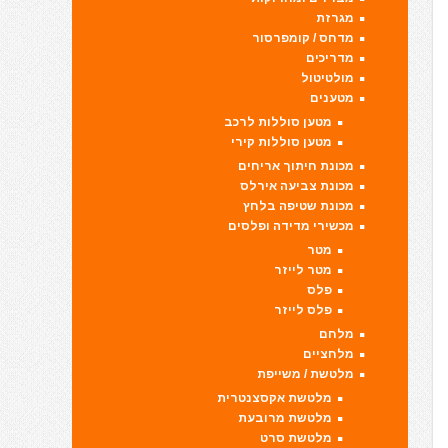
מגרזת
מדחס / קומפרסור
מדריכים
מולטיטול
מטענים
מטען סוללות לרכב
מטען סוללות קירי
מכונת חיתוך אריחים
מכונת צביעה אירלס
מכונת שטיפה בלחץ
מכשירי מדידה ופלסים
מטר
מטר לייזר
פלס
פלס לייזר
מלחם
מלחציים
מלטשת / משייפת
מלטשת אקסצנטרית
מלטשת מרובעת
מלטשת סרט