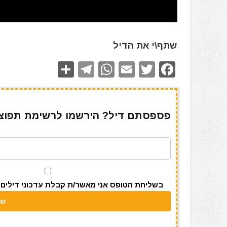
שתף\י את הדיל
S
T
W
E
T
F
h
el
h
m
w
a
ar
e
at
ai
it
c
e
gr
s
l
te
e
פספסתם דיל? הירשמו לרשימת תפוצה 
a
A
r
b
m
p
o
p
o
k
בשליחת הטופס אני מאשר/ת קבלת עדכוני דילים מאתר s