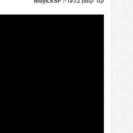
קוד קופון בלעדי: iBuyILKSP