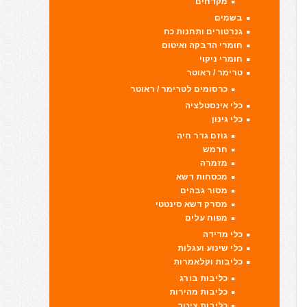
מקדחים
בשמים
גנרטורים ותחנות כח
חומרי הדבקה ואיטום
חומרי ניקוי
טרימר / ראוטר
כרסומים לטרימר / ראוטר
כלי אינסטלציה
כלי גינון
גוזם גדר חיה
חרמש
מזמרה
מכסחות דשא
מסור גבהים
מסרק דשא סינטטי
מפוח עלים
כלי מדידה
כלי שינוע ועגלות
כליבות וקלאמרות
כליבות בורג
כליבות מהירות
כליבות צינור