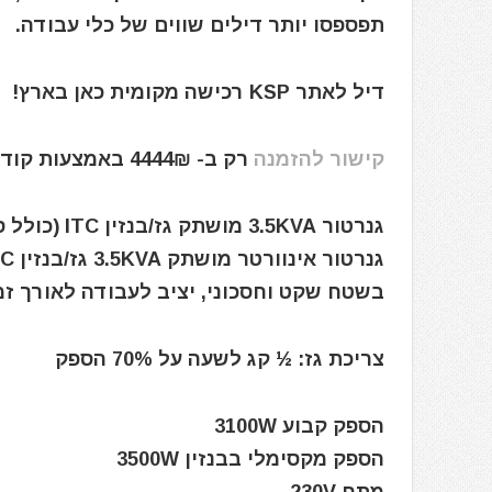
תפספסו יותר דילים שווים של כלי עבודה.
דיל לאתר KSP רכישה מקומית כאן בארץ!
קישור להזמנה
רק ב- 4444₪ באמצעות קוד הקופון הבלעדי: iBuyILKSP
גנרטור 3.5KVA מושתק גז/בנזין ITC (כולל סטרטר) ITC Power
בשטח שקט וחסכוני, יציב לעבודה לאורך זמ
צריכת גז: ½ קג לשעה על 70% הספק
הספק קבוע 3100W
הספק מקסימלי בבנזין 3500W