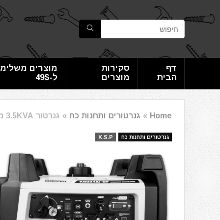
דף
סקירות
מוצרים משלימי
הבית
מוצרים
ל-49$
Home
»
גנרטורים ותחנות כח
»
גנרטור 3.5KVA מושתק גז/בנזין KOMPAK (כולל סטרטר) ITC Power
גנרטורים ותחנות כח
K.S.P