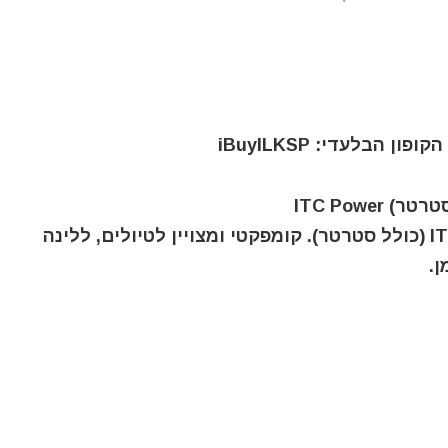
גנרטור אינוורטר מושתק 3.5KVA גז/בנזין ITC (כולל סטרטר). קומפקטי ומצויין לטיולים, ללינה
ן.