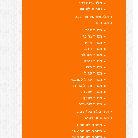
מלטשת עכבר
ניירות ליטוש
מלטשת קירות / גבס
מסורים
מסור אנכי
מסור גרונג
מסור וידיה
מסור חרב
מסור מסילה
מסור נימה
מסור סרט
מסור עגול
מסור עגול למתכת
מסור פנדל גרונג
מסור שולחני
מסור שורף
מסור שרשרת
מערבל דבק / צבע
מפתחות רטיטה
מפתח רטיטה 1"
מפתח רטיטה 1/2"
מפתח רטיטה 3/4"