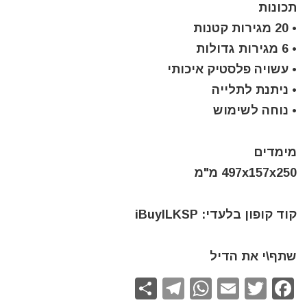
תכונות
• 20 מגירות קטנות
• 6 מגירות גדולות
• עשויה פלסטיק איכותי
• ניתנת לתלייה
• נוחה לשימוש
מימדים
497x157x250 מ"מ
קוד קופון בלעדי: iBuyILKSP
שתף\י את הדיל
S
T
W
E
T
F