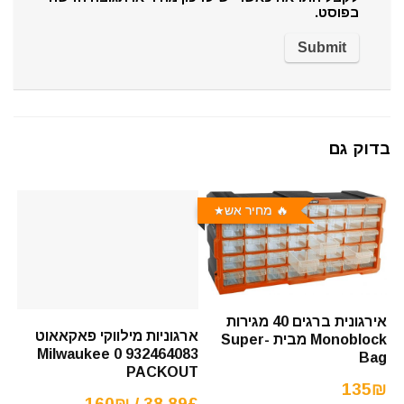
בפוסט.
בדוק גם
🔥 מחיר אש
אירגונית ברגים 40 מגירות
ארגוניות מילווקי פאקאאוט
Monoblock מבית Super-
Milwaukee 0 932464083
Bag
PACKOUT
135₪
38.89£ / 160₪