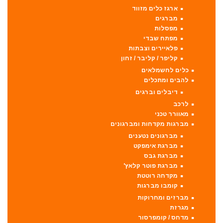
ארגז כלים מזווד
מברגים
מפסלות
מפתח שבדי
פלאיירים וצבתות
קליפר / קליבר / זחון
כלים לחשמלאים
להבים ומתכלים
דיבלים וברגים
לרכב
מאוורר טכני
מברגות מקדחות ומברגונים
מברגונים נטענים
מברגת אימפקט
מברגת גבס
מברגת פוטר קלאץ'
מקדחה רוטטת
קומבו מברגות
מברזים ומחרוקות
מגרזת
מדחס / קומפרסור