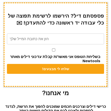
h
el
h
m
w
a
ar
e
at
ai
it
c
e
gr
s
l
te
e
פספסתם דיל? הירשמו לרשימת תפוצה של
כלי עבודה יד ראשונה כדי להתעדכן! ✉️
a
A
r
b
m
p
o
p
o
k
בשליחת הטופס אני מאשר/ת קבלת עדכוני דילים מאתר
Newtools
מי אנחנו?
כרישי דילים וצרכנים חכמים שמוכנים להפוך את הרשת, לנדנד
לספקים ולארגן לכם את הדילים השווים ביותר.