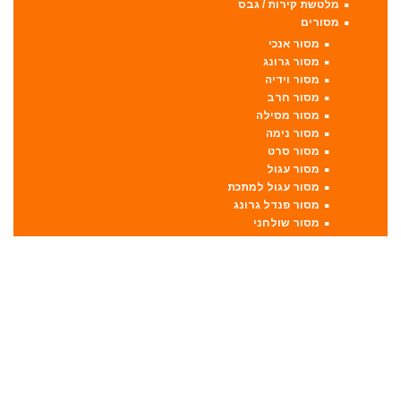
מלטשת קירות / גבס
מסורים
מסור אנכי
מסור גרונג
מסור וידיה
מסור חרב
מסור מסילה
מסור נימה
מסור סרט
מסור עגול
מסור עגול למתכת
מסור פנדל גרונג
מסור שולחני
מסור שורף
מסור שרשרת
מערבל דבק / צבע
מפתחות רטיטה
מפתח רטיטה 1"
מפתח רטיטה 1/2"
מפתח רטיטה 3/4"
מפתח רטיטה 3/8"
מקצועות