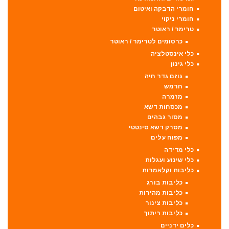
חומרי הדבקה ואיטום
חומרי ניקוי
טרימר / ראוטר
כרסומים לטרימר / ראוטר
כלי אינסטלציה
כלי גינון
גוזם גדר חיה
חרמש
מזמרה
מכסחות דשא
מסור גבהים
מסרק דשא סינטטי
מפוח עלים
כלי מדידה
כלי שינוע ועגלות
כליבות וקלאמרות
כליבות בורג
כליבות מהירות
כליבות צינור
כליבות ריתוך
כלים ידניים