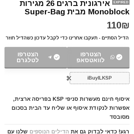
אירגונית ברגים 26 מגירות
EXPIRED
Monoblock מבית Super-Bag
110₪
הדיל הסתיים - תעקבו אחרינו כדי לקבל עדכון כשהדיל חוזר
הצטרפו
הצטרפו
לוואטסאפ
לטלגרם
iBuyILKSP
איסוף חינם מעשרות סניפי KSP בפריסה ארצית,
אפשרות לנקודת איסוף או שליח עד הבית בסכום
מסובסד
רגע! כדאי לבדוק גם את
הדילים הנוספים
שלנו עם