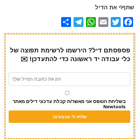
שתף\י את הדיל
S
T
W
E
T
F
h
el
h
m
w
a
ar
e
at
ai
it
c
e
gr
s
l
te
e
פספסתם דיל? הירשמו לרשימת תפוצה של
כלי עבודה יד ראשונה כדי להתעדכן! ✉️
a
A
r
b
m
p
o
p
o
k
בשליחת הטופס אני מאשר/ת קבלת עדכוני דילים מאתר
Newtools