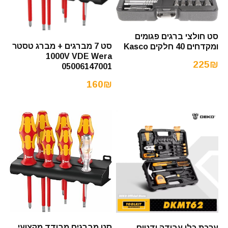
סט חולצי ברגים פגומים
סט 7 מברגים + מברג טסטר
ומקדחים 40 חלקים Kasco
1000V VDE Wera
225₪
05006147001
160₪
סט מברגים מבודד מקצועי
ערכת כלי עבודה ידניים