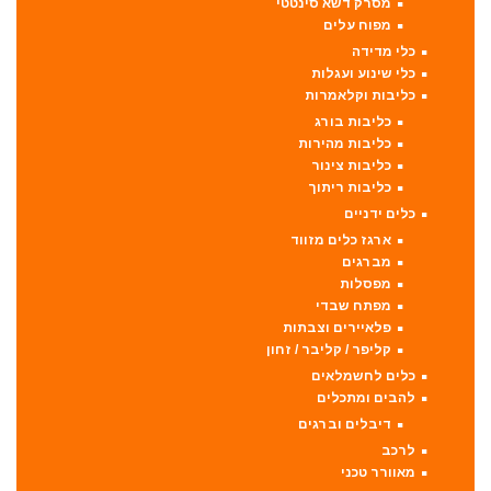
מסרק דשא סינטטי
מפוח עלים
כלי מדידה
כלי שינוע ועגלות
כליבות וקלאמרות
כליבות בורג
כליבות מהירות
כליבות צינור
כליבות ריתוך
כלים ידניים
ארגז כלים מזווד
מברגים
מפסלות
מפתח שבדי
פלאיירים וצבתות
קליפר / קליבר / זחון
כלים לחשמלאים
להבים ומתכלים
דיבלים וברגים
לרכב
מאוורר טכני