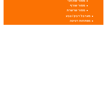
מסור שולחני
מסור שורף
מסור שרשרת
מערבל דבק / צבע
מפתחות רטיטה
מפתח רטיטה 1"
מפתח רטיטה 1/2"
מפתח רטיטה 3/4"
מפתח רטיטה 3/8"
מקצועות
מקצוע חשמלי
מקצוע ידני
משאבה טבולה
משאבת ואקום
משחזת זווית
משחזת ציר
סוללות
סולמות
סכינים וכלי בישול
סקירות מוצרים
ערכות קומבו 3 כלים ויותר
קומבו 10 כלים