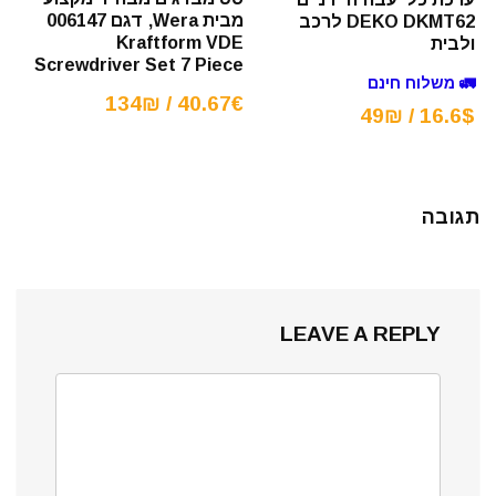
מבית Wera, דגם 006147
DEKO DKMT62 לרכב
Kraftform VDE
ולבית
Screwdriver Set 7 Piece
🚛 משלוח חינם
40.67€ / 134₪
16.6$ / 49₪
תגובה
LEAVE A REPLY