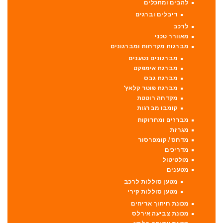
להבים ומתכלים
דיבלים וברגים
לרכב
מאוורר טכני
מברגות מקדחות ומברגונים
מברגונים נטענים
מברגת אימפקט
מברגת גבס
מברגת פוטר קלאץ'
מקדחה רוטטת
קומבו מברגות
מברזים ומחרוקות
מגרזת
מדחס / קומפרסור
מדריכים
מולטיטול
מטענים
מטען סוללות לרכב
מטען סוללות קירי
מכונת חיתוך אריחים
מכונת צביעה אירלס