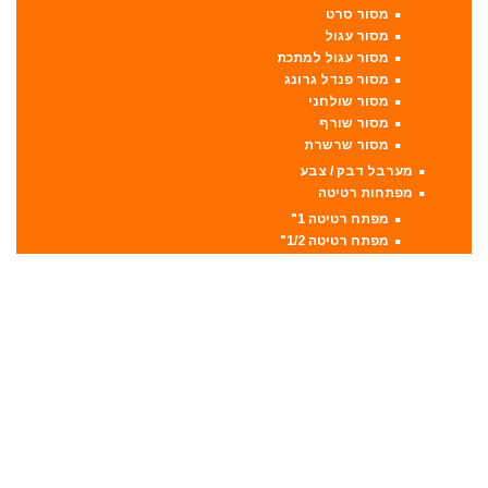
מסור סרט
מסור עגול
מסור עגול למתכת
מסור פנדל גרונג
מסור שולחני
מסור שורף
מסור שרשרת
מערבל דבק / צבע
מפתחות רטיטה
מפתח רטיטה 1"
מפתח רטיטה 1/2"
מפתח רטיטה 3/4"
מפתח רטיטה 3/8"
מקצועות
מקצוע חשמלי
מקצוע ידני
משאבה טבולה
משאבת ואקום
משחזת זווית
משחזת ציר
סוללות