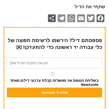
שתף\י את הדיל
S
T
W
E
T
F
h
el
h
m
w
a
ar
e
at
ai
it
c
e
gr
s
l
te
e
פספסתם דיל? הירשמו לרשימת תפוצה של
כלי עבודה יד ראשונה כדי להתעדכן! ✉️
a
A
r
b
m
p
o
p
o
k
בשליחת הטופס אני מאשר/ת קבלת עדכוני דילים מאתר
Newtools