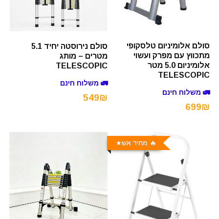
סולם אלומיניום טלסקופי
סולם נירוסטה יחיד 5.1
מתכווץ עם מפרק ועשוי
מטרים – מותג
אלומיניום 5.0 מטר
TELESCOPIC
TELESCOPIC
🚛 משלוח חינם
🚛 משלוח חינם
549₪
699₪
🔥 מחיר אש