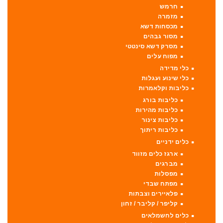
חרמש
מזמרה
מכסחות דשא
מסור גבהים
מסרק דשא סינטטי
מפוח עלים
כלי מדידה
כלי שינוע ועגלות
כליבות וקלאמרות
כליבות בורג
כליבות מהירות
כליבות צינור
כליבות ריתוך
כלים ידניים
ארגז כלים מזווד
מברגים
מפסלות
מפתח שבדי
פלאיירים וצבתות
קליפר / קליבר / זחון
כלים לחשמלאים