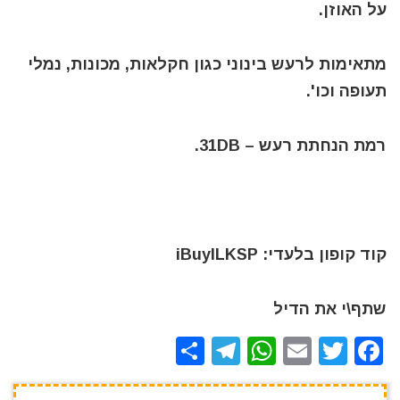
על האוזן.
מתאימות לרעש בינוני כגון חקלאות, מכונות, נמלי
תעופה וכו'.
רמת הנחתת רעש – 31DB.
קוד קופון בלעדי: iBuyILKSP
שתף\י את הדיל
S
T
W
E
T
F
h
el
h
m
w
a