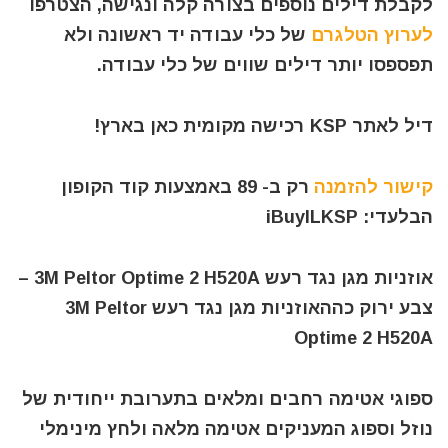
לקבלת דילים נוספים בצורה קלה ונגישה, הצטרפו
לערוץ הטלגרם
של כלי עבודה יד ראשונה ולא
תפספסו יותר דילים שווים של כלי עבודה.
דיל לאתר KSP רכישה מקומית כאן בארץ!
קישור להזמנה
רק ב- 89 באמצעות קוד הקופון
הבלעדי: iBuyILKSP
אוזניות מגן נגד רעש 3M Peltor Optime 2 H520A –
צבע ירוק כההאוזניות מגן נגד רעש 3M Peltor
Optime 2 H520A
ספוגי אטימה רחבים ומלאים בתערובת ייחודית של
נוזל וספוג המעניקים אטימה מלאה ולחץ מינימלי