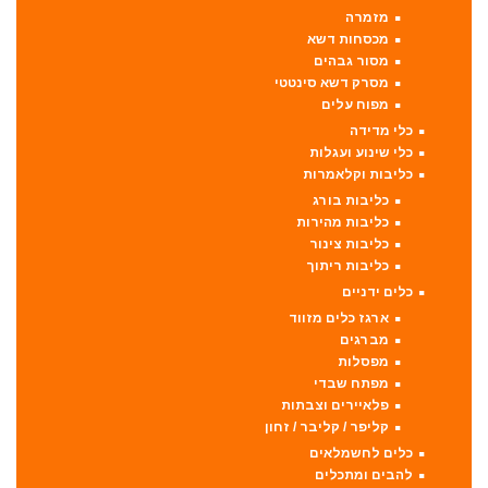
מזמרה
מכסחות דשא
מסור גבהים
מסרק דשא סינטטי
מפוח עלים
כלי מדידה
כלי שינוע ועגלות
כליבות וקלאמרות
כליבות בורג
כליבות מהירות
כליבות צינור
כליבות ריתוך
כלים ידניים
ארגז כלים מזווד
מברגים
מפסלות
מפתח שבדי
פלאיירים וצבתות
קליפר / קליבר / זחון
כלים לחשמלאים
להבים ומתכלים