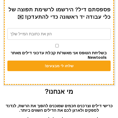
ar
e
at
ai
it
c
e
gr
s
l
te
e
פספסתם דיל? הירשמו לרשימת תפוצה של
כלי עבודה יד ראשונה כדי להתעדכן! ✉️
a
A
r
b
m
p
o
p
o
k
בשליחת הטופס אני מאשר/ת קבלת עדכוני דילים מאתר
Newtools
מי אנחנו?
כרישי דילים וצרכנים חכמים שמוכנים להפוך את הרשת, לנדנד
לספקים ולארגן לכם את הדילים השווים ביותר.