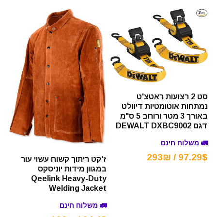
סט 2 רצועות ראטצ'ט
נמתחות אוטומטיות דיוולט
באורך 3 מטר ורוחב 5 ס"מ
דגם DEWALT DXBC9002
🚛 משלוח חינם
97.29$ / 293₪
ז'קט ריתוך קשוח עשוי עור
במגוון מידות יוניסקס
Qeelink Heavy-Duty
Welding Jacket
🚛 משלוח חינם