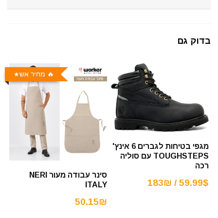
בדוק גם
🔥 מחיר אש
מגפי בטיחות לגברים 6 אינץ'
TOUGHSTEPS עם סוליה
רכה
סינר עבודה מעור NERI
59.99$ / 183₪
ITALY
50.15₪