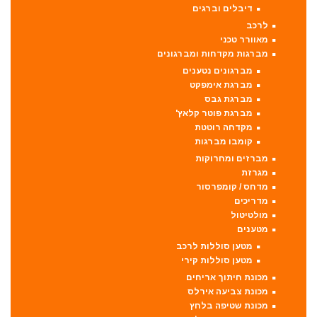
דיבלים וברגים
לרכב
מאוורר טכני
מברגות מקדחות ומברגונים
מברגונים נטענים
מברגת אימפקט
מברגת גבס
מברגת פוטר קלאץ'
מקדחה רוטטת
קומבו מברגות
מברזים ומחרוקות
מגרזת
מדחס / קומפרסור
מדריכים
מולטיטול
מטענים
מטען סוללות לרכב
מטען סוללות קירי
מכונת חיתוך אריחים
מכונת צביעה אירלס
מכונת שטיפה בלחץ