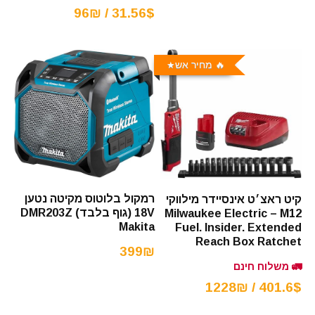
31.56$ / 96₪
🔥 מחיר אש
רמקול בלוטוס מקיטה נטען
קיט ראצ׳ט אינסיידר מילווקי
18V (גוף בלבד) DMR203Z
Milwaukee Electric – M12
Makita
Fuel. Insider. Extended
Reach Box Ratchet
399₪
🚛 משלוח חינם
401.6$ / 1228₪