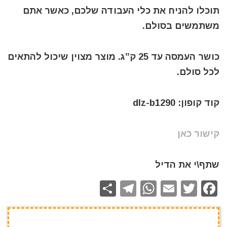
תוכלו להניח את כלי העבודה שלכם, כאשר אתם
משתמשים בסולם.
כושר העמסה עד 25 ק”ג. מוצר מצוין שיכול להתאים
לכל סולם.
קוד קופון: dlz-b1290
קישור כאן
שתף\י את הדיל
S
T
W
E
T
F
h
el
h
m
w
a
ar
e
at
ai
it
c