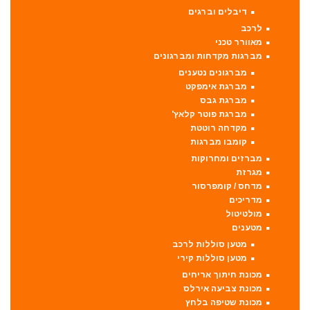
דיבלים וברגים
לרכב
מאוורר טכני
מברגות מקדחות ומברגונים
מברגונים נטענים
מברגת אימפקט
מברגת גבס
מברגת פוטר קלאץ'
מקדחה רוטטת
קומבו מברגות
מברזים ומחרוקות
מגרזת
מדחס / קומפרסור
מדריכים
מולטיטול
מטענים
מטען סוללות לרכב
מטען סוללות קירי
מכונת חיתוך אריחים
מכונת צביעה אירלס
מכונת שטיפה בלחץ