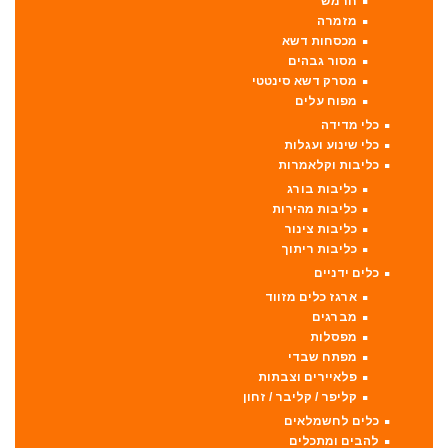
חרמש
מזמרה
מכסחות דשא
מסור גבהים
מסרק דשא סינטטי
מפוח עלים
כלי מדידה
כלי שינוע ועגלות
כליבות וקלאמרות
כליבות בורג
כליבות מהירות
כליבות צינור
כליבות ריתוך
כלים ידניים
ארגז כלים מזווד
מברגים
מפסלות
מפתח שבדי
פלאיירים וצבתות
קליפר / קליבר / זחון
כלים לחשמלאים
להבים ומתכלים