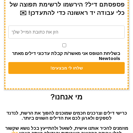
e
gr
s
l
te
e
פספסתם דיל? הירשמו לרשימת תפוצה של
כלי עבודה יד ראשונה כדי להתעדכן! ✉️
a
A
r
b
m
p
o
p
o
k
בשליחת הטופס אני מאשר/ת קבלת עדכוני דילים מאתר
Newtools
מי אנחנו?
כרישי דילים וצרכנים חכמים שמוכנים להפוך את הרשת, לנדנד
לספקים ולארגן לכם את הדילים השווים ביותר.
מוזמנים להכיר אותנו אישית, לשאול ולהתייעץ בכל נושא שקשור