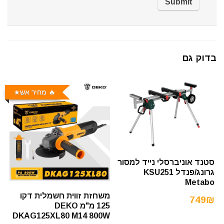
בדוק גם
🔥 מחיר אש
סטנד אוניברסלי נייד למסור
גרונג/פנדל KSU251
Metabo
משחזת זווית חשמלית דקו
749₪
125 מ"מ DEKO
DKAG125XL80 M14 800W