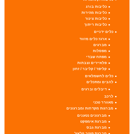
כליבות בורג
כליבות מהירות
כליבות צינור
כליבות ריתוך
כלים ידניים
ארגז כלים מזווד
מברגים
מפסלות
מפתח שבדי
פלאיירים וצבתות
קליפר / קליבר / זחון
כלים לחשמלאים
להבים ומתכלים
דיבלים וברגים
לרכב
מאוורר טכני
מברגות מקדחות ומברגונים
מברגונים נטענים
מברגת אימפקט
מברגת גבס
מברגת פוטר קלאץ'