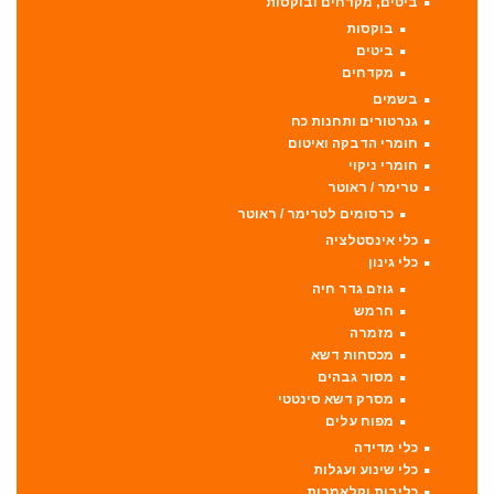
ביטים, מקדחים ובוקסות
בוקסות
ביטים
מקדחים
בשמים
גנרטורים ותחנות כח
חומרי הדבקה ואיטום
חומרי ניקוי
טרימר / ראוטר
כרסומים לטרימר / ראוטר
כלי אינסטלציה
כלי גינון
גוזם גדר חיה
חרמש
מזמרה
מכסחות דשא
מסור גבהים
מסרק דשא סינטטי
מפוח עלים
כלי מדידה
כלי שינוע ועגלות
כליבות וקלאמרות