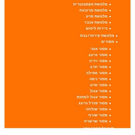
מלטשת אקסצנטרית
מלטשת מרובעת
מלטשת סרט
מלטשת עכבר
ניירות ליטוש
מלטשת קירות / גבס
מסורים
מסור אנכי
מסור גרונג
מסור וידיה
מסור חרב
מסור מסילה
מסור נימה
מסור סרט
מסור עגול
מסור עגול למתכת
מסור פנדל גרונג
מסור שולחני
מסור שורף
מסור שרשרת
מערבל דבק / צבע
מפתחות רטיטה