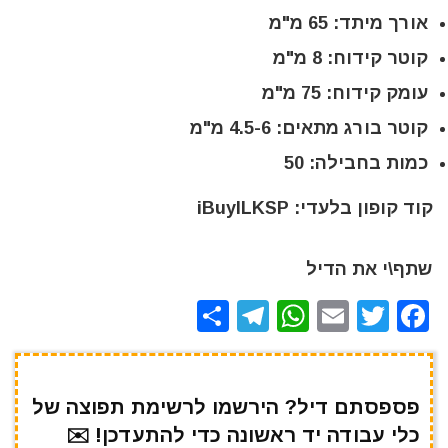
אורך מיתד: 65 מ"מ
קוטר קידוח: 8 מ"מ
עומק קידוח: 75 מ"מ
קוטר בורג מתאים: 4.5-6 מ"מ
כמות בחבילה: 50
קוד קופון בלעדי: iBuyILKSP
שתף\י את הדיל
S
T
W
E
T
F
h
el
h
m
w
a
ar
e
at
ai
it
c
e
gr
s
l
te
e
פספסתם דיל? הירשמו לרשימת תפוצה של
כלי עבודה יד ראשונה כדי להתעדכן! ✉️
a
A
r
b