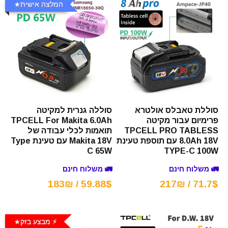
המלצה אישית
סוללת טאבלס אולטרא
סוללה גנרית למקיטה
פרימיום עבור מקיטה
TPCELL For Makita 6.0Ah
TPCELL PRO TABLESS
תואמות לכלי עבודה של
8.0Ah 18V עם תוספת טעינת
Makita 18V עם טעינת Type
C 65W
TYPE-C 100W
🚛 משלוח חינם
🚛 משלוח חינם
59.88$ / 183₪
71.7$ / 217₪
⚡️ מבצע בזק