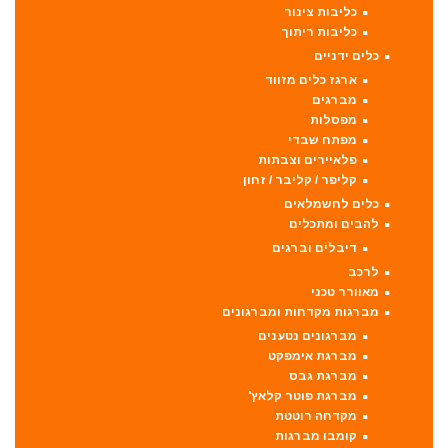
כליבות צינור
כליבות ריתוך
כלים ידניים
ארגז כלים מזווד
מברגים
מפסלות
מפתח שבדי
פלאיירים וצבתות
קליפר / קליבר / זחון
כלים לחשמלאים
להבים ומתכלים
דיבלים וברגים
לרכב
מאוורר טכני
מברגות מקדחות ומברגונים
מברגונים נטענים
מברגת אימפקט
מברגת גבס
מברגת פוטר קלאץ'
מקדחה רוטטת
קומבו מברגות