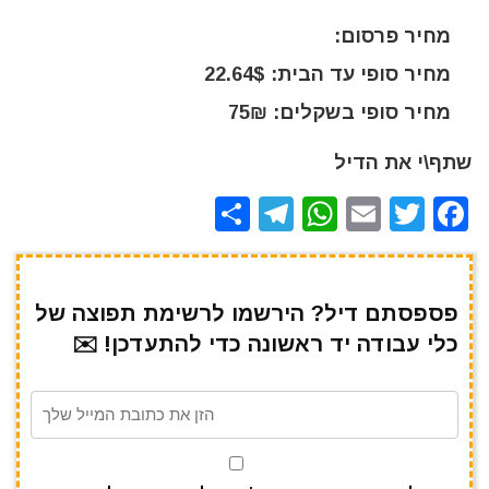
מחיר פרסום:
מחיר סופי עד הבית: 22.64$
מחיר סופי בשקלים: 75₪
שתף\י את הדיל
S
T
W
E
T
F
h
el
h
m
w
a
ar
e
at
ai
it
c
e
gr
s
l
te
e
פספסתם דיל? הירשמו לרשימת תפוצה של
כלי עבודה יד ראשונה כדי להתעדכן! ✉️
a
A
r
b
m
p
o
p
o
k