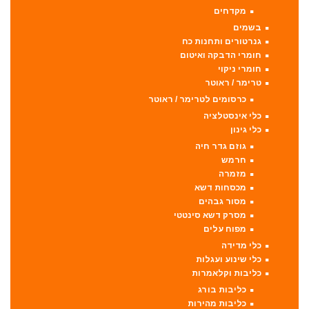
מקדחים
בשמים
גנרטורים ותחנות כח
חומרי הדבקה ואיטום
חומרי ניקוי
טרימר / ראוטר
כרסומים לטרימר / ראוטר
כלי אינסטלציה
כלי גינון
גוזם גדר חיה
חרמש
מזמרה
מכסחות דשא
מסור גבהים
מסרק דשא סינטטי
מפוח עלים
כלי מדידה
כלי שינוע ועגלות
כליבות וקלאמרות
כליבות בורג
כליבות מהירות