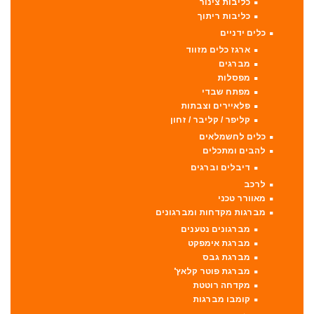
כליבות צינור
כליבות ריתוך
כלים ידניים
ארגז כלים מזווד
מברגים
מפסלות
מפתח שבדי
פלאיירים וצבתות
קליפר / קליבר / זחון
כלים לחשמלאים
להבים ומתכלים
דיבלים וברגים
לרכב
מאוורר טכני
מברגות מקדחות ומברגונים
מברגונים נטענים
מברגת אימפקט
מברגת גבס
מברגת פוטר קלאץ'
מקדחה רוטטת
קומבו מברגות