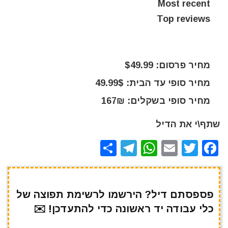
Most recent
Top reviews
מחיר פרסום: $49.99
מחיר סופי עד הבית: 49.99$
מחיר סופי בשקלים: 167₪
שתף\י את הדיל
S
T
W
E
T
F
h
el
h
m
w
a
ar
e
at
ai
it
c
e
gr
s
l
te
e
פספסתם דיל? הירשמו לרשימת תפוצה של
כלי עבודה יד ראשונה כדי להתעדכן! ✉️
a
A
r
b