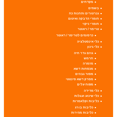
מקדחים
בשמים
גנרטורים ותחנות כח
חומרי הדבקה ואיטום
חומרי ניקוי
טרימר / ראוטר
כרסומים לטרימר / ראוטר
כלי אינסטלציה
כלי גינון
גוזם גדר חיה
חרמש
מזמרה
מכסחות דשא
מסור גבהים
מסרק דשא סינטטי
מפוח עלים
כלי מדידה
כלי שינוע ועגלות
כליבות וקלאמרות
כליבות בורג
כליבות מהירות