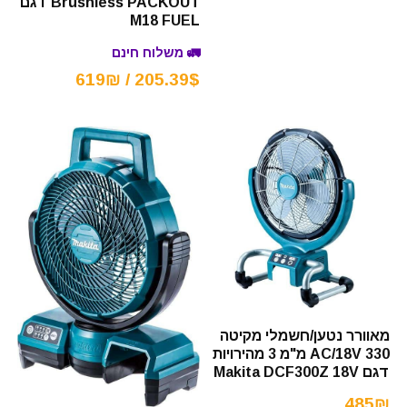
Brushless PACKOUT דגם
M18 FUEL
🚛 משלוח חינם
205.39$ / 619₪
מאוורר נטען/חשמלי מקיטה
AC/18V 330 מ"מ 3 מהירויות
דגם Makita DCF300Z 18V
485₪