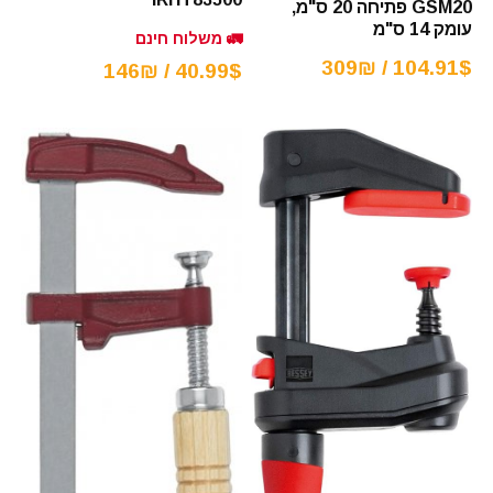
GSM20 פתיחה 20 ס"מ,
עומק 14 ס"מ
🚛 משלוח חינם
104.91$ / 309₪
40.99$ / 146₪