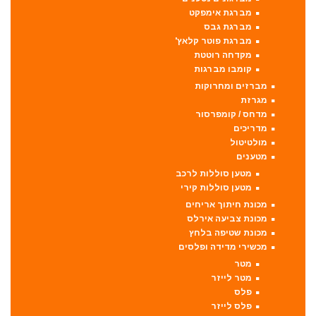
מברגת אימפקט
מברגת גבס
מברגת פוטר קלאץ'
מקדחה רוטטת
קומבו מברגות
מברזים ומחרוקות
מגרזת
מדחס / קומפרסור
מדריכים
מולטיטול
מטענים
מטען סוללות לרכב
מטען סוללות קירי
מכונת חיתוך אריחים
מכונת צביעה אירלס
מכונת שטיפה בלחץ
מכשירי מדידה ופלסים
מטר
מטר לייזר
פלס
פלס לייזר