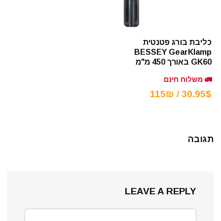
כליבת בורג פטנטית
BESSEY GearKlamp
GK60 באורך 450 מ"מ
🚛 משלוח חינם
30.95$ / 115₪
תגובה
LEAVE A REPLY