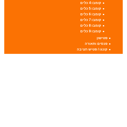
קומבו 4 כלים
קומבו 5 כלים
קומבו 6 כלים
קומבו 7 כלים
קומבו 8 כלים
קומבו 9 כלים
פטישון
פנסים ותאורה
קונגו / פטיש חציבה
קושרת חוטים
ראטצ'ט נטען
ראטצ'ט נטען / חשמלי
ראטצ'ט פניאומטי
רתכות
אלקטרודות ריתוך
מסכות ריתוך
רתכת MIG CO2
רתכת אלקטרונית
רתכת ארגון TIG
שואבי אבק
שונות