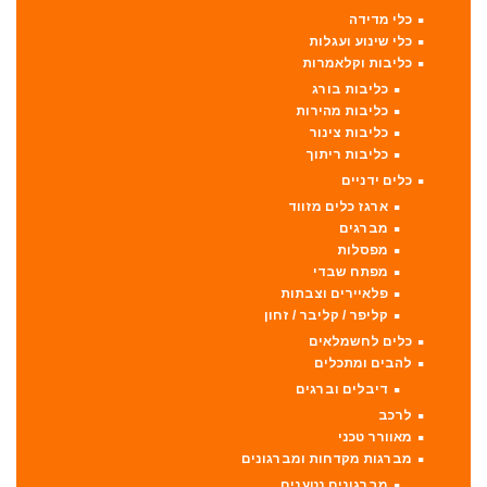
כלי מדידה
כלי שינוע ועגלות
כליבות וקלאמרות
כליבות בורג
כליבות מהירות
כליבות צינור
כליבות ריתוך
כלים ידניים
ארגז כלים מזווד
מברגים
מפסלות
מפתח שבדי
פלאיירים וצבתות
קליפר / קליבר / זחון
כלים לחשמלאים
להבים ומתכלים
דיבלים וברגים
לרכב
מאוורר טכני
מברגות מקדחות ומברגונים
מברגונים נטענים