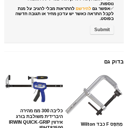
נוספות.
✅אפשר גם
להירשם
להתראות מבלי להגיב על מנת
לקבל התראה כאשר יש עדכון מחיר או תגובה חדשה
בפוסט.
בדוק גם
כליבה 300 ממ מהירה
היברידית משולבת בורג
אירווין IRWIN QUICK-GRIP
מֶתְפָּס F כבד Wilton
IRHT83500