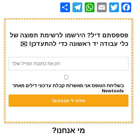
S
T
W
E
T
F
h
el
h
m
w
a
ar
e
at
ai
it
c
e
gr
s
l
te
e
פספסתם דיל? הירשמו לרשימת תפוצה של
כלי עבודה יד ראשונה כדי להתעדכן! ✉️
a
A
r
b
m
p
o
p
o
k
בשליחת הטופס אני מאשר/ת קבלת עדכוני דילים מאתר
Newtools
מי אנחנו?