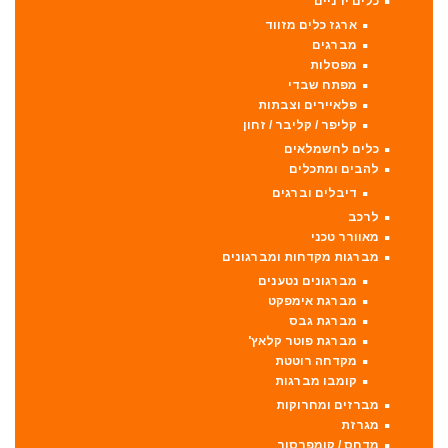
כלים ידניים
ארגז כלים מזווד
מברגים
מפסלות
מפתח שבדי
פלאיירים וצבתות
קליפר / קליבר / זחון
כלים לחשמלאים
להבים ומתכלים
דיבלים וברגים
לרכב
מאוורר טכני
מברגות מקדחות ומברגונים
מברגונים נטענים
מברגת אימפקט
מברגת גבס
מברגת פוטר קלאץ'
מקדחה רוטטת
קומבו מברגות
מברזים ומחרוקות
מגרזת
מדחס / קומפרסור