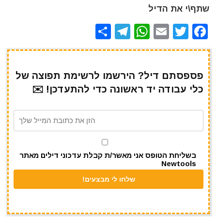
שתף\י את הדיל
S
T
W
E
T
F
h
el
h
m
w
a
ar
e
at
ai
it
c
e
gr
s
l
te
e
פספסתם דיל? הירשמו לרשימת תפוצה של
כלי עבודה יד ראשונה כדי להתעדכן! ✉️
a
A
r
b
m
p
o
p
o
k
בשליחת הטופס אני מאשר/ת קבלת עדכוני דילים מאתר
Newtools