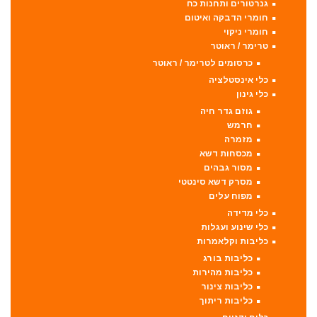
גנרטורים ותחנות כח
חומרי הדבקה ואיטום
חומרי ניקוי
טרימר / ראוטר
כרסומים לטרימר / ראוטר
כלי אינסטלציה
כלי גינון
גוזם גדר חיה
חרמש
מזמרה
מכסחות דשא
מסור גבהים
מסרק דשא סינטטי
מפוח עלים
כלי מדידה
כלי שינוע ועגלות
כליבות וקלאמרות
כליבות בורג
כליבות מהירות
כליבות צינור
כליבות ריתוך