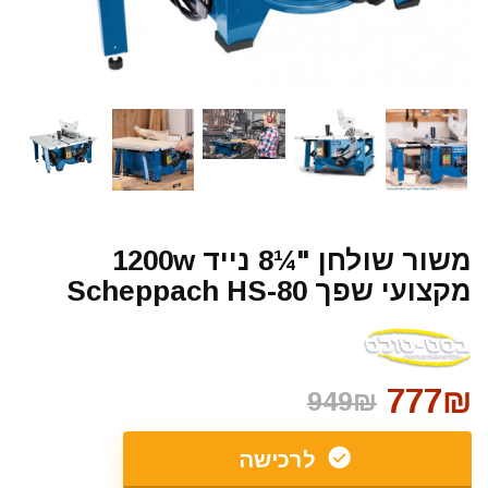
משור שולחן "¼8 נייד 1200w
מקצועי שפך Scheppach HS-80
777₪
949₪
לרכישה