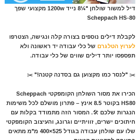
דיל למשור שולחן "¼8 נייד 1200w מקצועי שפך
Scheppach HS-80
לקבלת דילים נוספים בצורה קלה ונגישה, הצטרפו
לערוץ הטלגרם
של כלי עבודה יד ראשונה ולא
תפספסו יותר דילים שווים של כלי עבודה.
✂️ "לנסר כמו מקצוען גם בסדנה קטנה!" ✂️
הכירו את מסור השולחן הקומפקטי Scheppach
HS80 בקוטר 8.5 אינץ – פתרון מושלם לכל משימות
הנגרות שלכם 🛠️. המסור הזה מתמודד בקלות עם
חיתוכים ישרים, זוויתיים וגרונג, והעיצוב הקומפקטי
שלו עם שולחן עבודה בגודל 525×400 מ"מ מתאים