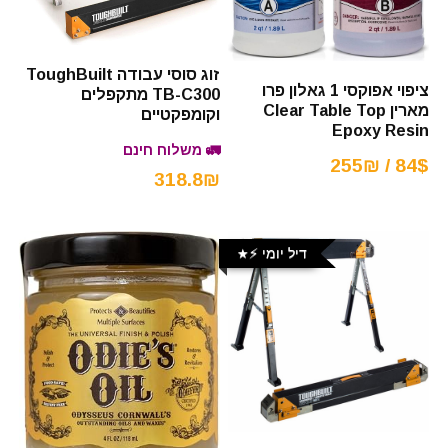
זוג סוסי עבודה ToughBuilt
ציפוי אפוקסי 1 גאלון פרו
TB-C300 מתקפלים
מארין Clear Table Top
וקומפקטיים
Epoxy Resin
🚛 משלוח חינם
84$ / 255₪
318.8₪
דיל יומי ⚡️