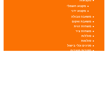
מקצועות
מקצוע חשמלי
מקצוע ידני
משאבה טבולה
משאבת ואקום
משחזת זווית
משחזת ציר
סוללות
סולמות
סכינים וכלי בישול
סקירות מוצרים
ערכות קומבו 3 כלים ויותר
קומבו 10 כלים
קומבו 3 כלים
קומבו 4 כלים
קומבו 5 כלים
קומבו 6 כלים
קומבו 7 כלים
קומבו 8 כלים
קומבו 9 כלים
פטישון
פנסים ותאורה