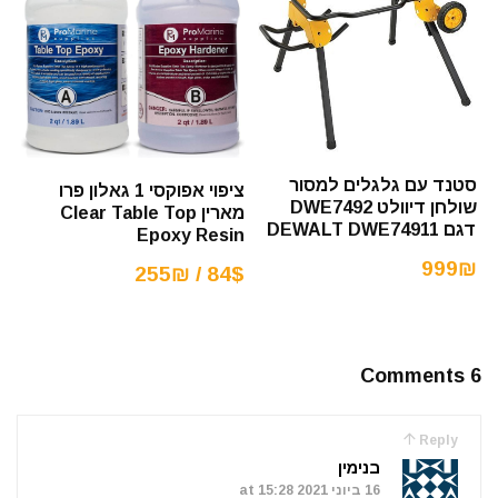
סטנד עם גלגלים למסור
ציפוי אפוקסי 1 גאלון פרו
שולחן דיוולט DWE7492
מארין Clear Table Top
דגם DEWALT DWE74911
Epoxy Resin
999₪
84$ / 255₪
6 Comments
Reply
בנימין
16 ביוני 2021 at 15:28