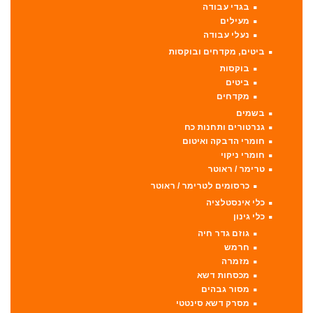
בגדי עבודה
מעילים
נעלי עבודה
ביטים, מקדחים ובוקסות
בוקסות
ביטים
מקדחים
בשמים
גנרטורים ותחנות כח
חומרי הדבקה ואיטום
חומרי ניקוי
טרימר / ראוטר
כרסומים לטרימר / ראוטר
כלי אינסטלציה
כלי גינון
גוזם גדר חיה
חרמש
מזמרה
מכסחות דשא
מסור גבהים
מסרק דשא סינטטי