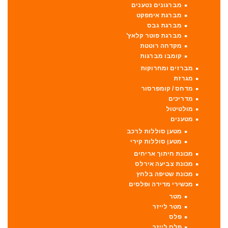
מברגונים נטענים
מברגת אימפקט
מברגת גבס
מברגת פוטר קלאץ'
מקדחה רוטטת
קומבו מברגות
מברזים ומחרוקות
מגרזת
מדחס / קומפרסור
מדריכים
מולטיטול
מטענים
מטען סוללות לרכב
מטען סוללות קירי
מכונת חיתוך אריחים
מכונת צביעה אירלס
מכונת שטיפה בלחץ
מכשירי מדידה ופלסים
מטר
מטר לייזר
פלס
פלס לייזר