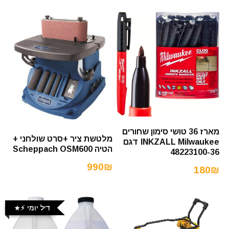
מארז 36 טושי סימון שחורים
מלטשת ציר +סרט שולחני +
INKZALL Milwaukee דגם
הטיה Scheppach OSM600
48223100-36
990₪
180₪
דיל יומי ⚡️