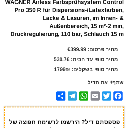
WAGNER Airless Farbsprühsystem Control
Pro 350 R für Dispersions-/Latexfarben,
Lacke & Lasuren, im Innen- &
Außenbereich, 15 m²-2 min,
Druckregulierung, 110 bar, Schlauch 15 m
מחיר פרסום: €399.99
מחיר סופי עד הבית: 530.7€
מחיר סופי בשקלים: 1799₪
שתף\י את הדיל
S
T
W
E
T
F
h
el
h
m
w
a
ar
e
at
ai
it
c
e
gr
s
l
te
e
פספסתם דיל? הירשמו לרשימת תפוצה של