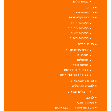
מפוח עלים
כלי מדידה
כלי שינוע ועגלות
כליבות וקלאמרות
כליבות בורג
כליבות מהירות
כליבות צינור
כליבות ריתוך
כלים ידניים
ארגז כלים מזווד
מברגים
מפסלות
מפתח שבדי
פלאיירים וצבתות
קליפר / קליבר / זחון
כלים לחשמלאים
להבים ומתכלים
דיבלים וברגים
לרכב
מאוורר טכני
מברגות מקדחות ומברגונים