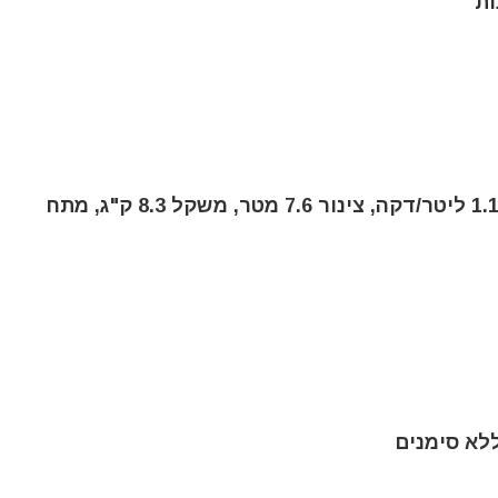
ות
מנוע 750W, לחץ מרבי 207 בר, קצב זרימה 1.1 ליטר/דקה, צינור 7.6 מטר, משקל 8.3 ק"ג, מתח
לא סימנים