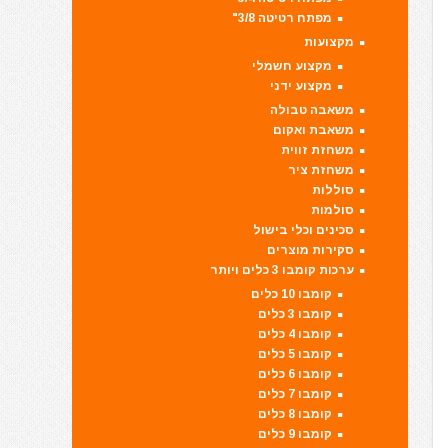
מפתח רטיטה 3/8"
מקצועות
מקצוע חשמלי
מקצוע ידני
משאבה טבולה
משאבת ואקום
משחזת זווית
משחזת ציר
סוללות
סולמות
סכינים וכלי בישול
סקירות מוצרים
ערכות קומבו 3 כלים ויותר
קומבו 10 כלים
קומבו 3 כלים
קומבו 4 כלים
קומבו 5 כלים
קומבו 6 כלים
קומבו 7 כלים
קומבו 8 כלים
קומבו 9 כלים