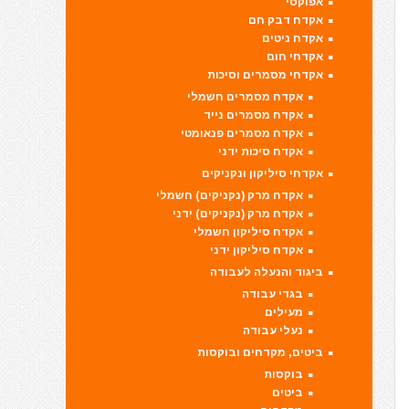
אפוקסי
אקדח דבק חם
אקדח ניטים
אקדחי חום
אקדחי מסמרים וסיכות
אקדח מסמרים חשמלי
אקדח מסמרים נייד
אקדח מסמרים פנאומטי
אקדח סיכות ידני
אקדחי סיליקון ונקניקים
אקדח מרק (נקניקים) חשמלי
אקדח מרק (נקניקים) ידני
אקדח סיליקון חשמלי
אקדח סיליקון ידני
ביגוד והנעלה לעבודה
בגדי עבודה
מעילים
נעלי עבודה
ביטים, מקדחים ובוקסות
בוקסות
ביטים