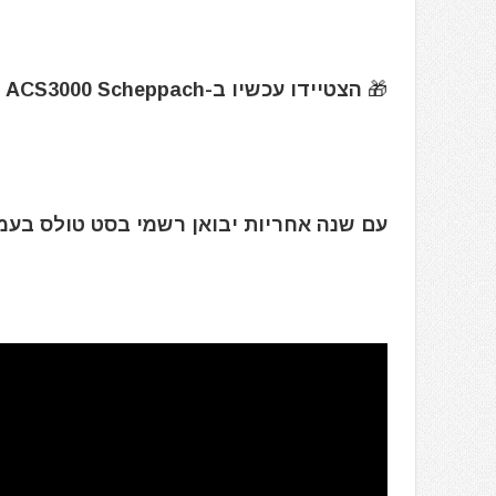
🎁 הצטיידו עכשיו ב-ACS3000 Scheppach ותגלו כמה צביעה יכולה להיות קלה, מהירה ומדויקת!
עם שנה אחריות יבואן רשמי בסט טולס בעמ