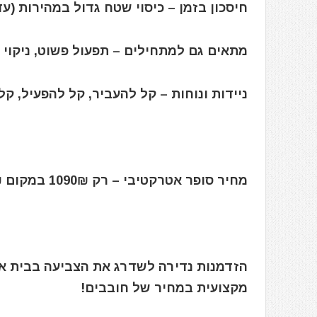
חיסכון בזמן – כיסוי שטח גדול במהירות (עד 350 מ"ר/שעה
מתאים גם למתחילים – תפעול פשוט, ניקוי
ניידות ונוחות – קל להעביר, קל להפעיל, קל
מחיר סופר אטרקטיבי – רק 1090₪ במקום 1980₪ כולל מע"מ
הזדמנות נדירה לשדרג את הצביעה בבית או
מקצועית במחיר של חובבים!