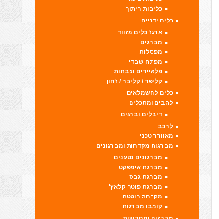
כליבות ריתוך
כלים ידניים
ארגז כלים מזווד
מברגים
מפסלות
מפתח שבדי
פלאיירים וצבתות
קליפר / קליבר / זחון
כלים לחשמלאים
להבים ומתכלים
דיבלים וברגים
לרכב
מאוורר טכני
מברגות מקדחות ומברגונים
מברגונים נטענים
מברגת אימפקט
מברגת גבס
מברגת פוטר קלאץ'
מקדחה רוטטת
קומבו מברגות
מברזים ומחרוקות