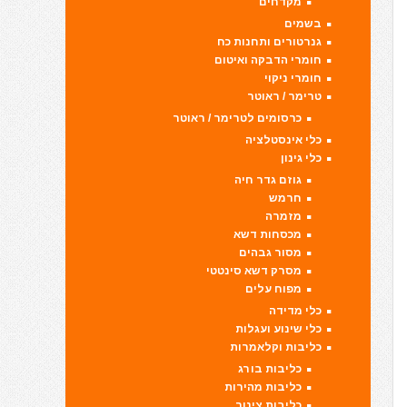
מקדחים
בשמים
גנרטורים ותחנות כח
חומרי הדבקה ואיטום
חומרי ניקוי
טרימר / ראוטר
כרסומים לטרימר / ראוטר
כלי אינסטלציה
כלי גינון
גוזם גדר חיה
חרמש
מזמרה
מכסחות דשא
מסור גבהים
מסרק דשא סינטטי
מפוח עלים
כלי מדידה
כלי שינוע ועגלות
כליבות וקלאמרות
כליבות בורג
כליבות מהירות
כליבות צינור