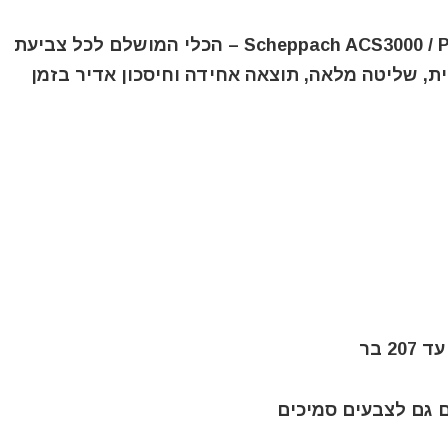
הכירו את מערכת ההתזה האיירלס Scheppach ACS3000 / PTSA350 – הכלי המושלם לכל צביעת
ית, שליטה מלאה, תוצאה אחידה וחיסכון אדיר בזמן