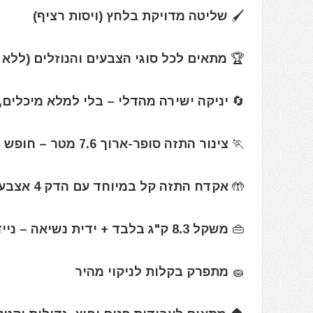
🖌️ שליטה מדויקת בלחץ (ויסות רציף)
🏆 מתאים לכל סוגי הצבעים והנוזלים (ללא ח
🔄 יניקה ישירה מהדלי – בלי למלא מיכלים,
🏃 צינור התזה סופר-ארוך 7.6 מטר – חופש תנועה מלא
🤲 אקדח התזה קל במיוחד עם הדק 4 אצבעות – עבודה נוחה וללא עייפות
👜 משקל 8.3 ק"ג בלבד + ידית נשיאה – ניידות מושלמת
🧽 מתפרק בקלות לניקוי מהיר