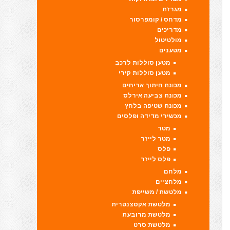
מגרזת
מדחס / קומפרסור
מדריכים
מולטיטול
מטענים
מטען סוללות לרכב
מטען סוללות קירי
מכונת חיתוך אריחים
מכונת צביעה אירלס
מכונת שטיפה בלחץ
מכשירי מדידה ופלסים
מטר
מטר לייזר
פלס
פלס לייזר
מלחם
מלחציים
מלטשת / משייפת
מלטשת אקסצנטרית
מלטשת מרובעת
מלטשת סרט