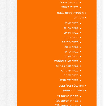
מלטשת עכבר
ניירות ליטוש
מלטשת קירות / גבס
מסורים
מסור אנכי
מסור גרונג
מסור וידיה
מסור חרב
מסור מסילה
מסור נימה
מסור סרט
מסור עגול
מסור עגול למתכת
מסור פנדל גרונג
מסור שולחני
מסור שורף
מסור שרשרת
מערבל דבק / צבע
מפתחות רטיטה
מפתח רטיטה 1"
מפתח רטיטה 1/2"
מפתח רטיטה 3/4"