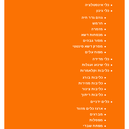
כלי אינסטלציה
כלי גינון
גוזם גדר חיה
חרמש
מזמרה
מכסחות דשא
מסור גבהים
מסרק דשא סינטטי
מפוח עלים
כלי מדידה
כלי שינוע ועגלות
כליבות וקלאמרות
כליבות בורג
כליבות מהירות
כליבות צינור
כליבות ריתוך
כלים ידניים
ארגז כלים מזווד
מברגים
מפסלות
מפתח שבדי