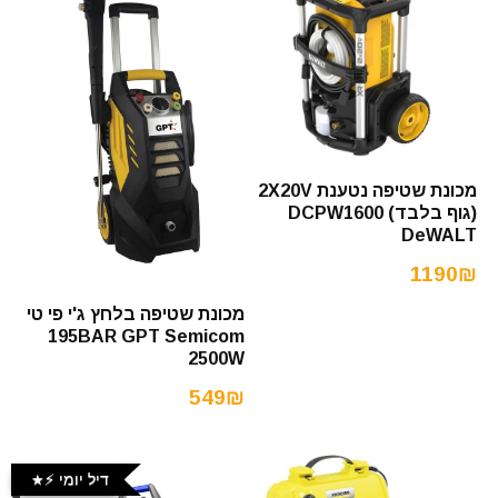
מכונת שטיפה נטענת 2X20V
(גוף בלבד) DCPW1600
DeWALT
1190₪
מכונת שטיפה בלחץ ג'י פי טי
195BAR GPT Semicom
2500W
549₪
דיל יומי ⚡️