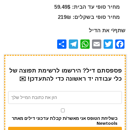
מחיר סופי עד הבית: 59.49$
מחיר סופי בשקלים: 219₪
שתף\י את הדיל
S
T
W
E
T
F
h
el
h
m
w
a
ar
e
at
ai
it
c
e
gr
s
l
te
e
פספסתם דיל? הירשמו לרשימת תפוצה של
כלי עבודה יד ראשונה כדי להתעדכן! ✉️
a
A
r
b
m
p
o
p
o
k
בשליחת הטופס אני מאשר/ת קבלת עדכוני דילים מאתר
Newtools