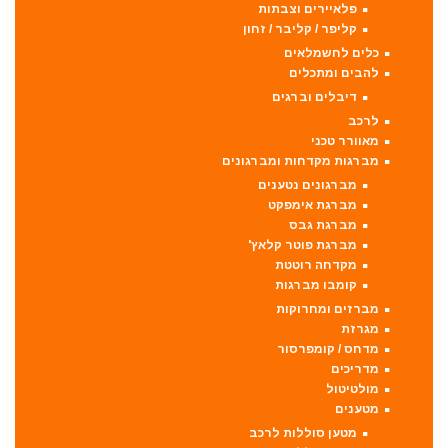
פלאיירים וצבתות
קליפר / קליבר / זחון
כלים לחשמלאים
להבים ומתכלים
דיבלים וברגים
לרכב
מאוורר טכני
מברגות מקדחות ומברגונים
מברגונים נטענים
מברגת אימפקט
מברגת גבס
מברגת פוטר קלאץ'
מקדחה רוטטת
קומבו מברגות
מברזים ומחרוקות
מגרזת
מדחס / קומפרסור
מדריכים
מולטיטול
מטענים
מטען סוללות לרכב