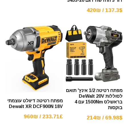
דור 3 החדשה דגם 3453-20
137.3$ / 420₪
מפתח רטיטה 1/2 אינץ' תואם
לסוללות DeWalt 20V
מפתח רטיטה דיוולט עוצמתי
בראשלס 1500Nm עם 4
Dewalt XR DCF900N 18V
בוקסות
233.71£ / 960₪
69.98$ / 214₪