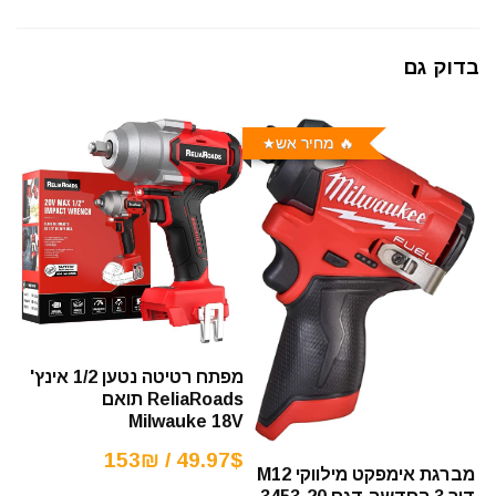
בדוק גם
🔥 מחיר אש
מפתח רטיטה נטען ‎1/2 אינץ'
ReliaRoads תואם
Milwauke 18V
49.97$ / 153₪
מברגת אימפקט מילווקי M12