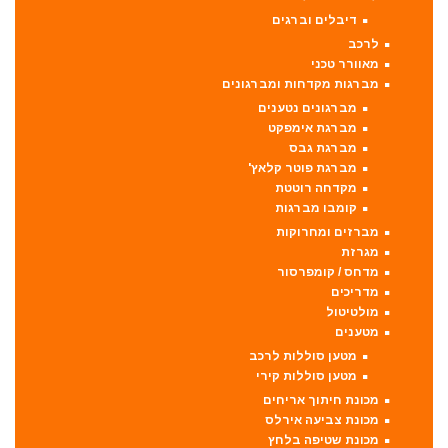
דיבלים וברגים
לרכב
מאוורר טכני
מברגות מקדחות ומברגונים
מברגונים נטענים
מברגת אימפקט
מברגת גבס
מברגת פוטר קלאץ'
מקדחה רוטטת
קומבו מברגות
מברזים ומחרוקות
מגרזת
מדחס / קומפרסור
מדריכים
מולטיטול
מטענים
מטען סוללות לרכב
מטען סוללות קירי
מכונת חיתוך אריחים
מכונת צביעה אירלס
מכונת שטיפה בלחץ