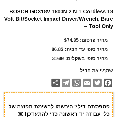
BOSCH GDX18V-1800N 2-N-1 Cordless 18
Volt Bit/Socket Impact Driver/Wrench, Bare
Tool Only –
מחיר פרסום: $74.95
מחיר סופי עד הבית: 86.8$
מחיר סופי בשקלים: 316₪
שתף\י את הדיל
S
T
W
E
T
F
h
el
h
m
w
a
ar
e
at
ai
it
c
e
gr
s
l
te
e
פספסתם דיל? הירשמו לרשימת תפוצה של
כלי עבודה יד ראשונה כדי להתעדכן! ✉️
a
A
r
b