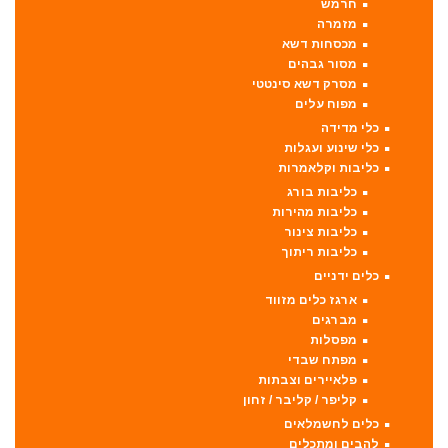
חרמש
מזמרה
מכסחות דשא
מסור גבהים
מסרק דשא סינטטי
מפוח עלים
כלי מדידה
כלי שינוע ועגלות
כליבות וקלאמרות
כליבות בורג
כליבות מהירות
כליבות צינור
כליבות ריתוך
כלים ידניים
ארגז כלים מזווד
מברגים
מפסלות
מפתח שבדי
פלאיירים וצבתות
קליפר / קליבר / זחון
כלים לחשמלאים
להבים ומתכלים