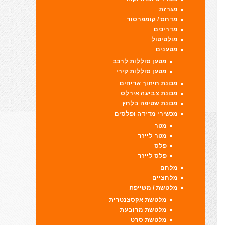
מגרזת
מדחס / קומפרסור
מדריכים
מולטיטול
מטענים
מטען סוללות לרכב
מטען סוללות קירי
מכונת חיתוך אריחים
מכונת צביעה אירלס
מכונת שטיפה בלחץ
מכשירי מדידה ופלסים
מטר
מטר לייזר
פלס
פלס לייזר
מלחם
מלחציים
מלטשת / משייפת
מלטשת אקסצנטרית
מלטשת מרובעת
מלטשת סרט