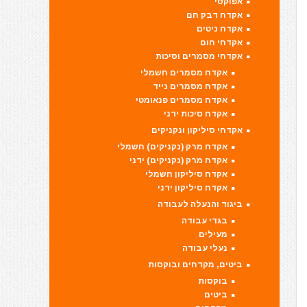
אפוקסי
אקדח דבק חם
אקדח ניטים
אקדחי חום
אקדחי מסמרים וסיכות
אקדח מסמרים חשמלי
אקדח מסמרים נייד
אקדח מסמרים פנאומטי
אקדח סיכות ידני
אקדחי סיליקון ונקניקים
אקדח מרק (נקניקים) חשמלי
אקדח מרק (נקניקים) ידני
אקדח סיליקון חשמלי
אקדח סיליקון ידני
ביגוד והנעלה לעבודה
בגדי עבודה
מעילים
נעלי עבודה
ביטים, מקדחים ובוקסות
בוקסות
ביטים