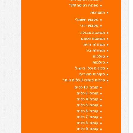
מפתח רטיטה 3/8"
מקצועות
מקצוע חשמלי
מקצוע ידני
משאבה טבולה
משאבת ואקום
משחזת זווית
משחזת ציר
סוללות
סולמות
סכינים וכלי בישול
סקירות מוצרים
ערכות קומבו 3 כלים ויותר
קומבו 10 כלים
קומבו 3 כלים
קומבו 4 כלים
קומבו 5 כלים
קומבו 6 כלים
קומבו 7 כלים
קומבו 8 כלים
קומבו 9 כלים