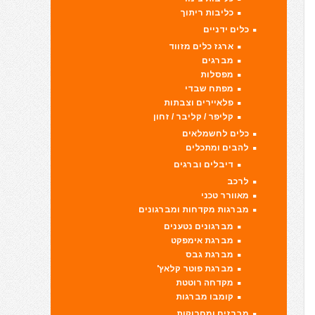
כליבות ריתוך
כלים ידניים
ארגז כלים מזווד
מברגים
מפסלות
מפתח שבדי
פלאיירים וצבתות
קליפר / קליבר / זחון
כלים לחשמלאים
להבים ומתכלים
דיבלים וברגים
לרכב
מאוורר טכני
מברגות מקדחות ומברגונים
מברגונים נטענים
מברגת אימפקט
מברגת גבס
מברגת פוטר קלאץ'
מקדחה רוטטת
קומבו מברגות
מברזים ומחרוקות