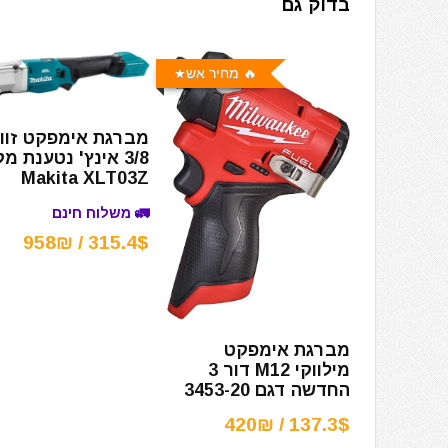
בדוק גם
🔥 מחיר אש
מברגת אימפקט זווי
3/8 אינץ' נטענת מ
Makita XLT03Z
🚛 משלוח חינם
315.4$ / 958₪
מברגת אימפקט
מילווקי M12 דור 3
החדשה דגם 3453-20
137.3$ / 420₪