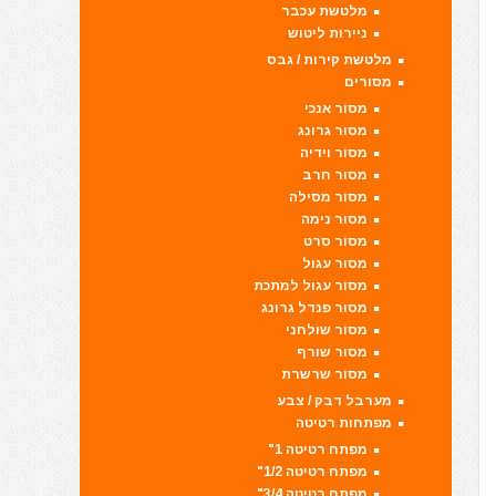
מלטשת עכבר
ניירות ליטוש
מלטשת קירות / גבס
מסורים
מסור אנכי
מסור גרונג
מסור וידיה
מסור חרב
מסור מסילה
מסור נימה
מסור סרט
מסור עגול
מסור עגול למתכת
מסור פנדל גרונג
מסור שולחני
מסור שורף
מסור שרשרת
מערבל דבק / צבע
מפתחות רטיטה
מפתח רטיטה 1"
מפתח רטיטה 1/2"
מפתח רטיטה 3/4"