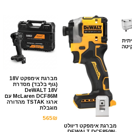
תית
קיטה
מברגת אימפקט 18V
(גוף בלבד) מסדרת
DeWALT 18V
McLaren DCF86M עם
ארגז TSTAK מהדורה
מוגבלת
565₪
מברגת אימפקט דיוולט
DEWALT DCF850N-