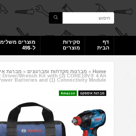
דף
סקירות
מוצרים משלימי
הבית
מוצרים
ל-49$
Home
»
מברגות מקדחות ומברגונים
»
מברגת אי
ct Driver/Wrench Kit with (2) CORE18V® 4 Ah
ower Batteries and (1) Connectivity Module
מברגת אימפקט
Amazon