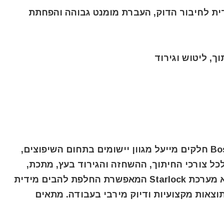
: מערכת Starlock תלת-ממדית לחיבור הדוק, העברת מומנט גבוהה והפחתת
ך, ליטוש וגירוד
סט האביזרים Bosch Professional Starlock 5 חלקים מייעל מגוון יישומים בתחום השיפוצים,
כל צורכי החיתוך, ההשחזה והגירוד בעץ, מתכת,
אריחים וחומרים שוחקים. גולת הכותרת היא מערכת Starlock המאפשרת החלפת להבים מידית
וצאות מקצועיות ודיוק מירבי בעבודה. מתאים