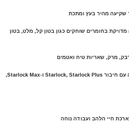
 קרביד ACZ 70 RT5 לעבודה מדויקת בחומרים שוחקים כגון בטון קל, מלט, בטון
✔️ התאמה אוניברסלית: מתאים לכלי עבודה עם חיבור Starlock, Starlock Plus ו-Starlock Max,