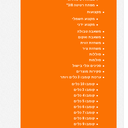
מפתח רטיטה 3/8"
מקצועות
מקצוע חשמלי
מקצוע ידני
משאבה טבולה
משאבת ואקום
משחזת זווית
משחזת ציר
סוללות
סולמות
סכינים וכלי בישול
סקירות מוצרים
ערכות קומבו 3 כלים ויותר
קומבו 10 כלים
קומבו 3 כלים
קומבו 4 כלים
קומבו 5 כלים
קומבו 6 כלים
קומבו 7 כלים
קומבו 8 כלים
קומבו 9 כלים