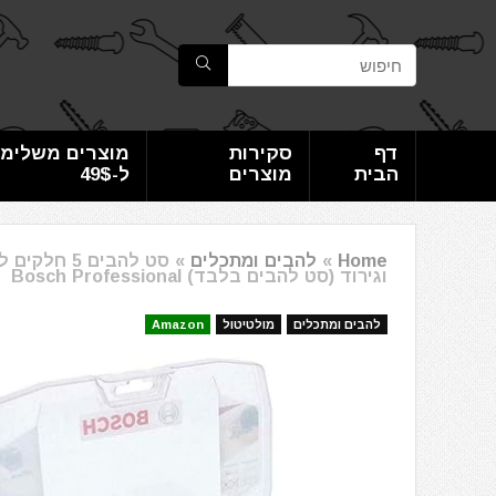
דף
סקירות
מוצרים משלימי
הבית
מוצרים
ל-49$
Home
»
להבים ומתכלים
»
וגירוד (סט להבים בלבד) Bosch Professional
להבים ומתכלים
מולטיטול
Amazon