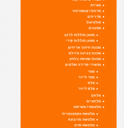
מגרזת
מדחס / קומפרסור
מדריכים
מולטיטול
מטענים
מטען סוללות לרכב
מטען סוללות קירי
מכונת חיתוך אריחים
מכונת צביעה אירלס
מכונת שטיפה בלחץ
מכשירי מדידה ופלסים
מטר
מטר לייזר
פלס
פלס לייזר
מלחם
מלחציים
מלטשת / משייפת
מלטשת אקסצנטרית
מלטשת מרובעת
מלטשת סרט