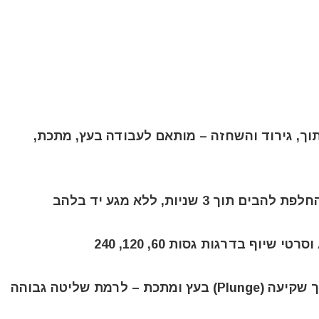
 הכולל 5 אביזרים לחיתוך, גירוד והשחזה – מותאם לעבודה בעץ, מתכת,
✔️ להב חיתוך קשת AIZ 32 APB BiM לחיתוך שקיעה (Plunge) בעץ ומתכת – לרמת שליטה גבוהה