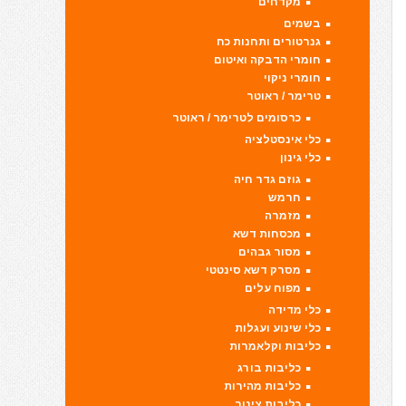
מקדחים
בשמים
גנרטורים ותחנות כח
חומרי הדבקה ואיטום
חומרי ניקוי
טרימר / ראוטר
כרסומים לטרימר / ראוטר
כלי אינסטלציה
כלי גינון
גוזם גדר חיה
חרמש
מזמרה
מכסחות דשא
מסור גבהים
מסרק דשא סינטטי
מפוח עלים
כלי מדידה
כלי שינוע ועגלות
כליבות וקלאמרות
כליבות בורג
כליבות מהירות
כליבות צינור