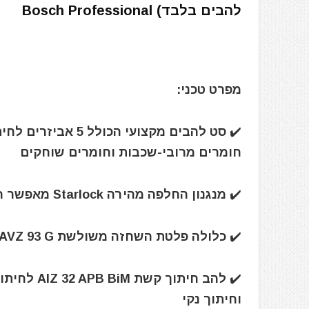
להבים בלבד) Bosch Professional
מפרט טכני:
✔️ סט להבים מקצועי
חומרים מרובי-שכבות וחומרים שוחקים
✔️ מנגנון החלפה מהירה Starlock מאפשר החלפת להבים תוך 3 שניות, ללא מגע יד בלהב
✔️ כלולה פלטת השחזה משולשת AVZ 93 G וסרטי שיוף בדרגות גסות 60, 120, 240
וחיתוך נקי