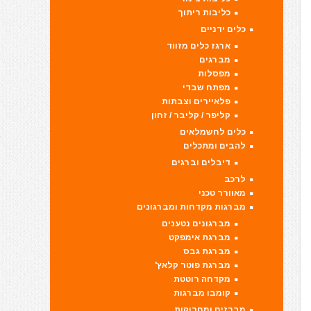
כליבות ריתוך
כלים ידניים
ארגז כלים מזווד
מברגים
מפסלות
מפתח שבדי
פלאיירים וצבתות
קליפר / קליבר / זחון
כלים לחשמלאים
להבים ומתכלים
דיבלים וברגים
לרכב
מאוורר טכני
מברגות מקדחות ומברגונים
מברגונים נטענים
מברגת אימפקט
מברגת גבס
מברגת פוטר קלאץ'
מקדחה רוטטת
קומבו מברגות
מברזים ומחרוקות