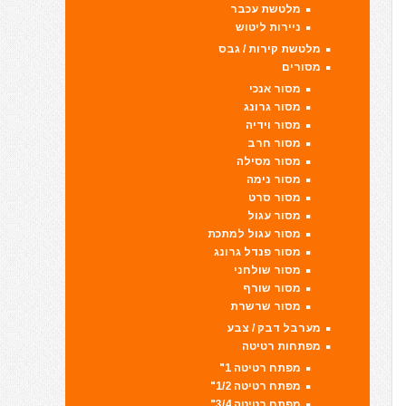
מלטשת עכבר
ניירות ליטוש
מלטשת קירות / גבס
מסורים
מסור אנכי
מסור גרונג
מסור וידיה
מסור חרב
מסור מסילה
מסור נימה
מסור סרט
מסור עגול
מסור עגול למתכת
מסור פנדל גרונג
מסור שולחני
מסור שורף
מסור שרשרת
מערבל דבק / צבע
מפתחות רטיטה
מפתח רטיטה 1"
מפתח רטיטה 1/2"
מפתח רטיטה 3/4"