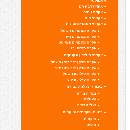
אפוקסי
אקדח דבק חם
אקדח ניטים
אקדחי חום
אקדחי מסמרים וסיכות
אקדח מסמרים חשמלי
אקדח מסמרים נייד
אקדח מסמרים פנאומטי
אקדח סיכות ידני
אקדחי סיליקון ונקניקים
אקדח מרק (נקניקים) חשמלי
אקדח מרק (נקניקים) ידני
אקדח סיליקון חשמלי
אקדח סיליקון ידני
ביגוד והנעלה לעבודה
בגדי עבודה
מעילים
נעלי עבודה
ביטים, מקדחים ובוקסות
בוקסות
ביטים