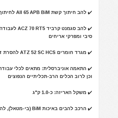
✔️ להב חיתוך קשת AII 65 APB BiM לחיתוך שקיעה מהיר בעץ ומתכת
✔️ להב סגמנט
סיבי ומפרקי אריחים
✔️ מגרד חומרים ATZ 52 SC HCS להסרת דבק, מרק, שאריות טיח ואטמים
וכן לרוב הכלים הרב-תכליתיים הנפוצים
✔️ משקל האריזה: כ-1.0 ק"ג
✔️ הרכב להבים באיכות BiM (בי-מטאל), להארכת חיי הלהב ועבודה נוחה