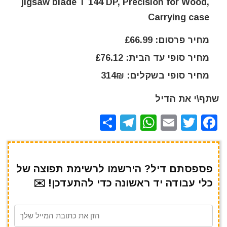
jigsaw blade T 144 DP, Precision for Wood,
Carrying case
מחיר פרסום: £66.99
מחיר סופי עד הבית: £76.12
מחיר סופי בשקלים: 314₪
שתף\י את הדיל
S
T
W
E
T
F
h
el
h
m
w
a
ar
e
at
ai
it
c
e
gr
s
l
te
e
פספסתם דיל? הירשמו לרשימת תפוצה של
כלי עבודה יד ראשונה כדי להתעדכן! ✉️
a
A
r
b
m
p
o
p
o