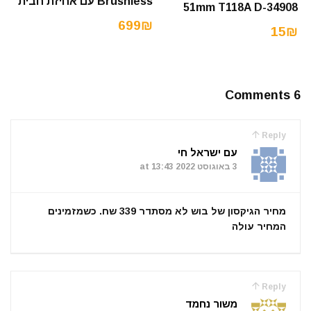
Brushless עם אחיזת חבית
51mm T118A D-34908
699₪
15₪
6 Comments
Reply
עם ישראל חי
3 באוגוסט 2022 at 13:43
מחיר הגיקסון של בוש לא מסתדר 339 שח. כשמזמינים
המחיר עולה
Reply
משור נחמד