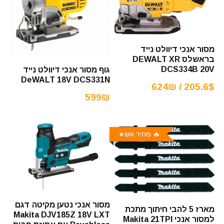
מסור אנכי דיוולט נייד
בראשלס DEWALT XR
DCS334B 20V
גוף מסור אנכי דיוולט נייד
DeWALT 18V DCS331N
205.6$ / 624₪
599₪
🔥 מחיר אש
מסור אנכי נטען מקיטה דגם
מארז 5 להבי חיתוך מתכת
Makita DJV185Z 18V LXT
למסור אנכי Makita 21TPI