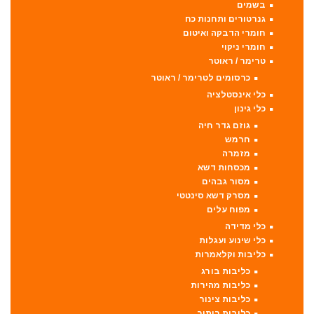
בשמים
גנרטורים ותחנות כח
חומרי הדבקה ואיטום
חומרי ניקוי
טרימר / ראוטר
כרסומים לטרימר / ראוטר
כלי אינסטלציה
כלי גינון
גוזם גדר חיה
חרמש
מזמרה
מכסחות דשא
מסור גבהים
מסרק דשא סינטטי
מפוח עלים
כלי מדידה
כלי שינוע ועגלות
כליבות וקלאמרות
כליבות בורג
כליבות מהירות
כליבות צינור
כליבות ריתוך