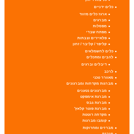
כלים ידניים
ארגז כלים מזווד
מברגים
מפסלות
מפתח שבדי
פלאיירים וצבתות
קליפר / קליבר / זחון
כלים לחשמלאים
להבים ומתכלים
דיבלים וברגים
לרכב
מאוורר טכני
מברגות מקדחות ומברגונים
מברגונים נטענים
מברגת אימפקט
מברגת גבס
מברגת פוטר קלאץ'
מקדחה רוטטת
קומבו מברגות
מברזים ומחרוקות
מגרזת