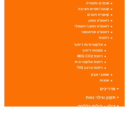
פנסים ותאורה
קונגו / פטיש חציבה
קושרת חוטים
ראטצ'ט נטען
ראטצ'ט נטען / חשמלי
ראטצ'ט פניאומטי
רתכות
אלקטרודות ריתוך
מסכות ריתוך
רתכת MIG CO2
רתכת אלקטרונית
רתכת ארגון TIG
שואבי אבק
שונות
מדריכים
תקנון וגילוי נאות
דילז – דילים כלליים
לקבוצת הפייסבוק