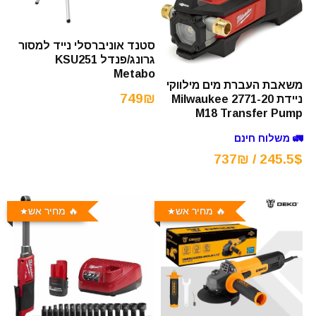
סטנד אוניברסלי נייד למסור
גרונג/פנדל KSU251
Metabo
משאבת העברת מים מילווקי
749₪
ניידת Milwaukee 2771-20
M18 Transfer Pump
🚛 משלוח חינם
245.5$ / 737₪
🔥 מחיר אש
🔥 מחיר אש