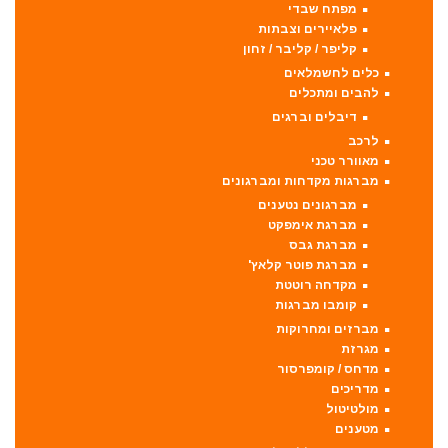
מפתח שבדי
פלאיירים וצבתות
קליפר / קליבר / זחון
כלים לחשמלאים
להבים ומתכלים
דיבלים וברגים
לרכב
מאוורר טכני
מברגות מקדחות ומברגונים
מברגונים נטענים
מברגת אימפקט
מברגת גבס
מברגת פוטר קלאץ'
מקדחה רוטטת
קומבו מברגות
מברזים ומחרוקות
מגרזת
מדחס / קומפרסור
מדריכים
מולטיטול
מטענים