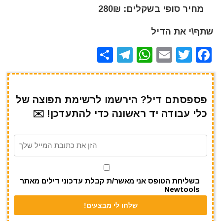
מחיר סופי בשקלים: 280₪
שתף\י את הדיל
S
T
W
E
T
F
h
el
h
m
w
a
ar
e
at
ai
it
c
e
gr
s
l
te
e
פספסתם דיל? הירשמו לרשימת תפוצה של
כלי עבודה יד ראשונה כדי להתעדכן! ✉️
a
A
r
b
m
p
o
p
o
k
בשליחת הטופס אני מאשר/ת קבלת עדכוני דילים מאתר
Newtools