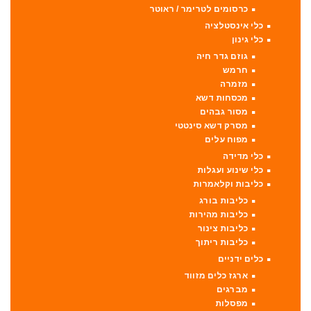
כרסומים לטרימר / ראוטר
כלי אינסטלציה
כלי גינון
גוזם גדר חיה
חרמש
מזמרה
מכסחות דשא
מסור גבהים
מסרק דשא סינטטי
מפוח עלים
כלי מדידה
כלי שינוע ועגלות
כליבות וקלאמרות
כליבות בורג
כליבות מהירות
כליבות צינור
כליבות ריתוך
כלים ידניים
ארגז כלים מזווד
מברגים
מפסלות