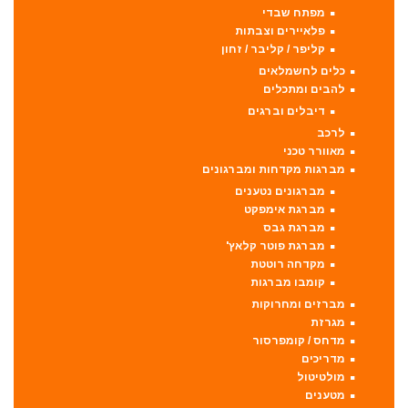
מפתח שבדי
פלאיירים וצבתות
קליפר / קליבר / זחון
כלים לחשמלאים
להבים ומתכלים
דיבלים וברגים
לרכב
מאוורר טכני
מברגות מקדחות ומברגונים
מברגונים נטענים
מברגת אימפקט
מברגת גבס
מברגת פוטר קלאץ'
מקדחה רוטטת
קומבו מברגות
מברזים ומחרוקות
מגרזת
מדחס / קומפרסור
מדריכים
מולטיטול
מטענים