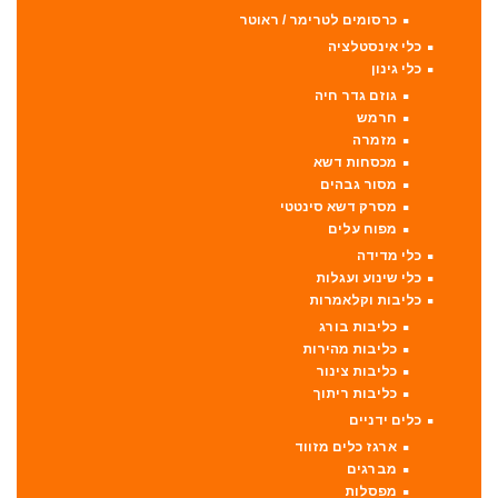
כרסומים לטרימר / ראוטר
כלי אינסטלציה
כלי גינון
גוזם גדר חיה
חרמש
מזמרה
מכסחות דשא
מסור גבהים
מסרק דשא סינטטי
מפוח עלים
כלי מדידה
כלי שינוע ועגלות
כליבות וקלאמרות
כליבות בורג
כליבות מהירות
כליבות צינור
כליבות ריתוך
כלים ידניים
ארגז כלים מזווד
מברגים
מפסלות