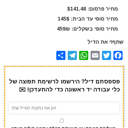
מחיר פרסום: $141.48
מחיר סופי עד הבית: 145$
מחיר סופי בשקלים: 459₪
שתף\י את הדיל
S
T
W
E
T
F
h
el
h
m
w
a
ar
e
at
ai
it
c
e
gr
s
l
te
e
פספסתם דיל? הירשמו לרשימת תפוצה של
כלי עבודה יד ראשונה כדי להתעדכן! ✉️
a
A
r
b
m
p
o
p
o
k