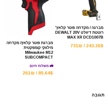
מברגה / מקדחה פוטר קלאץ'
רוטטת דיוולט DEWALT 20V
MAX XR DCD1007B
מברגת פוטר קלאץ/ מקדחה
243.26$ / 731₪
מילווקי קומפקטית
Milwaukee M12
SUBCOMPACT
🚛 משלוח חינם
85.64$ / 261₪
תגובה