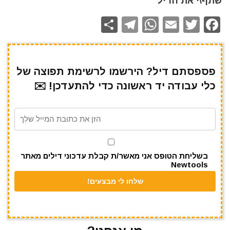
שתף\י את הדיל
S
T
W
E
T
F
h
el
h
m
w
a
ar
e
at
ai
it
c
e
gr
s
l
te
e
פספסתם דיל? הירשמו לרשימת תפוצה של
כלי עבודה יד ראשונה כדי להתעדכן! ✉️
a
A
r
b
m
p
o
p
o
k
בשליחת הטופס אני מאשר/ת קבלת עדכוני דילים מאתר
Newtools