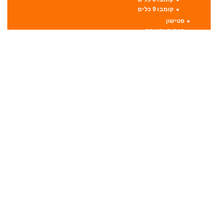
קומבו 9 כלים
פטישון
פנסים ותאורה
קונגו / פטיש חציבה
קושרת חוטים
ראטצ'ט נטען
ראטצ'ט נטען / חשמלי
ראטצ'ט פניאומטי
רתכות
אלקטרודות ריתוך
מסכות ריתוך
רתכת MIG CO2
רתכת אלקטרונית
רתכת ארגון TIG
שואבי אבק
שונות
מדריכים
תקנון וגילוי נאות
דילז – דילים כלליים