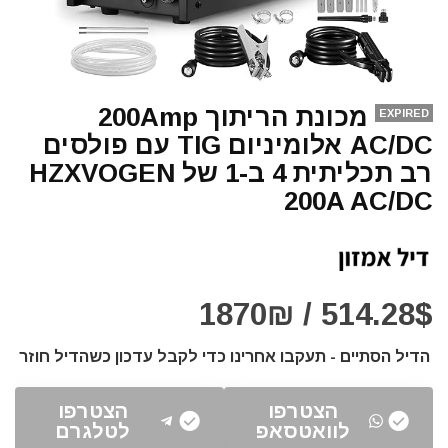
מכונת הריתוך 200Amp
EXPIRED
AC/DC אלומיניום TIG עם פולסים
רב תכליתית 4 ב-1 של HZXVOGEN
200A AC/DC
514.28$ / 1870₪
הדיל הסתיים - תעקבו אחרינו כדי לקבל עדכון כשהדיל חוזר
הצטרפו
הצטרפו
לוואטסאפ
לטלגרם