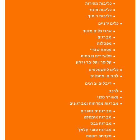
כליבות מהירות
כליבות צינור
כליבות ריתוך
כלים ידניים
ארגז כלים מזווד
מברגים
מפסלות
מפתח שבדי
פלאיירים וצבתות
קליפר / קליבר / זחון
כלים לחשמלאים
להבים ומתכלים
דיבלים וברגים
לרכב
מאוורר טכני
מברגות מקדחות ומברגונים
מברגונים נטענים
מברגת אימפקט
מברגת גבס
מברגת פוטר קלאץ'
מקדחה רוטטת