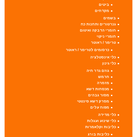
ביטים
מקדחים
בשמים
גנרטורים ותחנות כח
חומרי הדבקה ואיטום
חומרי ניקוי
טרימר / ראוטר
כרסומים לטרימר / ראוטר
כלי אינסטלציה
כלי גינון
גוזם גדר חיה
חרמש
מזמרה
מכסחות דשא
מסור גבהים
מסרק דשא סינטטי
מפוח עלים
כלי מדידה
כלי שינוע ועגלות
כליבות וקלאמרות
כליבות בורג