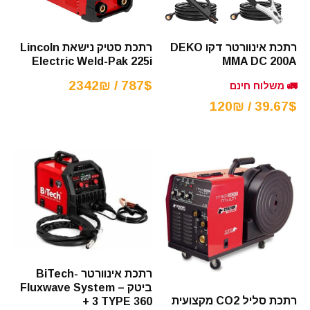
רתכת אינוורטר דקו DEKO
רתכת סטיק נישאת Lincoln
Electric Weld-Pak 225i
MMA DC 200A
787$ / 2342₪
🚛 משלוח חינם
39.67$ / 120₪
רתכת אינוורטר -BiTech
ביטק – Fluxwave System
רתכת סליל CO2 מקצועית
3 TYPE 360 +