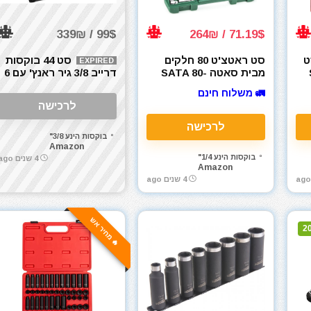
99$ / 339₪
71.19$ / 264₪
ט
סט ראטצ'ט 80 חלקים
סט 44 בוקסות
EXPIRED
מבית סאטה SATA 80-
דרייב 3/8 גיר ראנץ' עם 6
Piece 1/4-Inch, 3/8-Inch
צלעות GEARWRENCH
🚛 משלוח חינם
SAE/Metric – 84916N
Vortex Socket Set –
לרכישה
ST09135U-02
לרכישה
בוקסות הינע 3/8"
Amazon
בוקסות הינע 1/4"
4 שנים ago
Amazon
4 שנים ago
🔥 מחיר אש