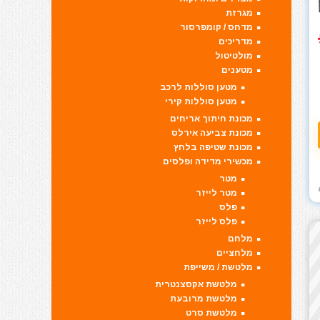
מגרזת
מדחס / קומפרסור
מדריכים
מולטיטול
מטענים
מטען סוללות לרכב
מטען סוללות קירי
מכונת חיתוך אריחים
מכונת צביעה אירלס
מכונת שטיפה בלחץ
מכשירי מדידה ופלסים
מטר
מטר לייזר
פלס
פלס לייזר
מלחם
מלחציים
מלטשת / משייפת
מלטשת אקסצנטרית
מלטשת מרובעת
מלטשת סרט