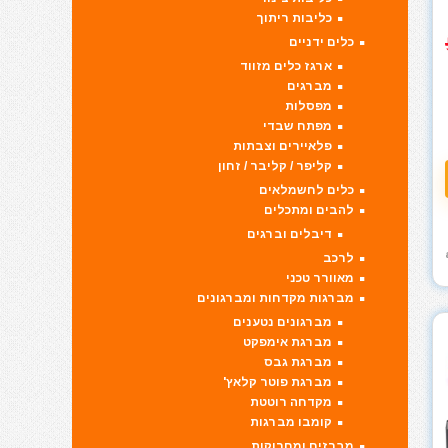
כליבות ריתוך
כלים ידניים
ארגז כלים מזווד
מברגים
מפסלות
מפתח שבדי
פלאיירים וצבתות
קליפר / קליבר / זחון
כלים לחשמלאים
להבים ומתכלים
דיבלים וברגים
לרכב
מאוורר טכני
מברגות מקדחות ומברגונים
מברגונים נטענים
מברגת אימפקט
מברגת גבס
מברגת פוטר קלאץ'
מקדחה רוטטת
קומבו מברגות
מברזים ומחרוקות