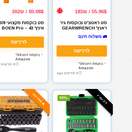
93.08$ / 302₪
55.96$ / 183₪
סט ראטצ'ט ובוקסות גיר
סט בוקסות מקצועי 8
ראנץ' GEARWRENCH
אינץ' BOEN Pro – 43
23 Piece 3/8" Drive
חלקים SAE ו-מטרי
🚛 משלוח חינם
Pass-Thru™ 893823
לרכישה
לרכישה
בוקסות הינע 3/8"
Amazon
בוקסות הינע 3/8"
9 חודשים ago
Amazon
9 חודשים ago
🔥 מחיר אש
דיל יומי ⚡️
-50%