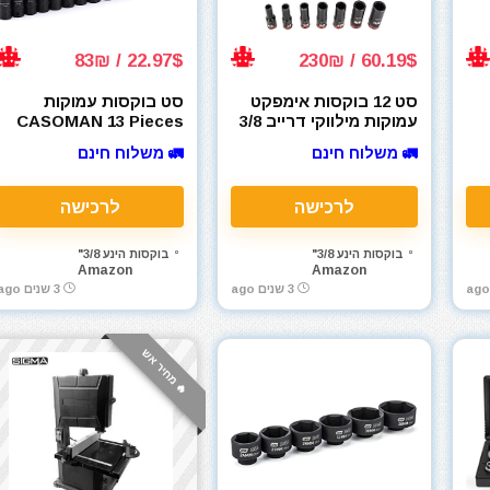
22.97$ / 83₪
60.19$ / 230₪
סט 12 בוקסות אימפקט
סט בוקסות עמוקות
עמוקות מילווקי דרייב 3/8
CASOMAN 13 Pieces
3/8-Inch Drive Impact
Milwaukee SAE 49-66-
🚛 משלוח חינם
🚛 משלוח חינם
Socket Set, 6-Point,
7006 SHOCKWAVE
Dr
Metric, Deep, CR-V,
7mm to 19mm
לרכישה
לרכישה
בוקסות הינע 3/8"
בוקסות הינע 3/8"
Amazon
Amazon
3 שנים ago
3 שנים ago
🔥 מחיר אש