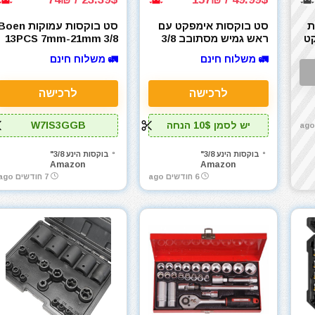
ות
סט בוקסות אימפקט עם
סט בוקסות עמוקות oen
קט
ראש גמיש מסתובב 3/8
13PCS 7mm-21mm 3/8
Drive Metric Socket
BLACKROBOT 12PCS
🚛 משלוח חינם
🚛 משלוח חינם
M
Metric 10-22 מ"מ
Set – B0F3D58KQW 13
חלקים פלדה CR-MO, 6
נקודות עם סימון צהוב
לרכישה
לרכישה
מובלט
יש לסמן 10$ הנחה
W7IS3GGB
בוקסות הינע 3/8"
בוקסות הינע 3/8"
Amazon
Amazon
6 חודשים ago
7 חודשים ago