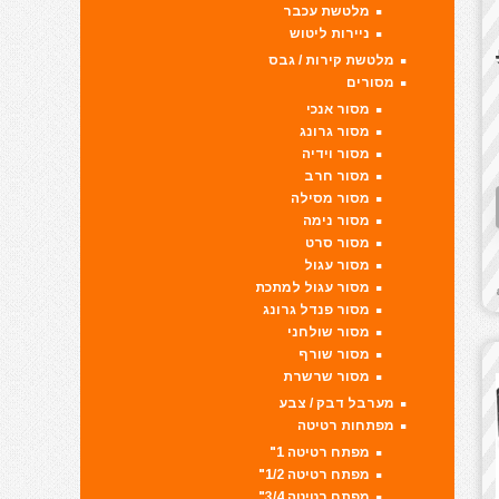
מלטשת עכבר
ניירות ליטוש
מלטשת קירות / גבס
מסורים
מסור אנכי
מסור גרונג
מסור וידיה
מסור חרב
מסור מסילה
מסור נימה
מסור סרט
מסור עגול
מסור עגול למתכת
מסור פנדל גרונג
מסור שולחני
מסור שורף
מסור שרשרת
מערבל דבק / צבע
מפתחות רטיטה
מפתח רטיטה 1"
מפתח רטיטה 1/2"
מפתח רטיטה 3/4"