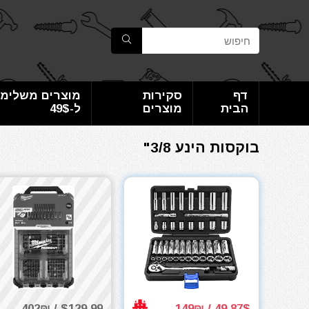
דף
סקירות
מוצרים משלימי
הבית
מוצרים
ל-49$
בוקסות הינע 3/8"
$129.99 / 402₪
49.87$ / 149₪