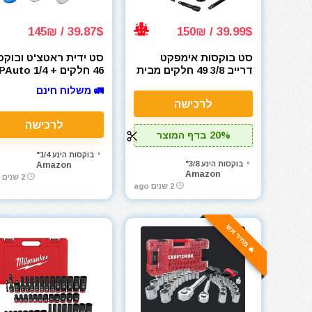
39.87$ / 145₪
39.99$ / 150₪
סט בוקסות אימפקט
סט ידית ראטצ'ט ובוקס
דרייב 3/8 49 חלקים מבית
46 חלקים EPAuto 1/4
3/8
AOBEN
🚛 משלוח חינם
לרכישה
לרכישה
20% בדף המוצר
בוקסות הינע 1/4"
בוקסות הינע 3/8"
Amazon
Amazon
2 שנים ago
2 שנים ago
🔥 מחיר אש