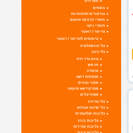
מקדחים
בשמים
גנרטורים ותחנות כח
חומרי הדבקה ואיטום
חומרי ניקוי
טרימר / ראוטר
כרסומים לטרימר / ראוטר
כלי אינסטלציה
כלי גינון
גוזם גדר חיה
חרמש
מזמרה
מכסחות דשא
מסור גבהים
מסרק דשא סינטטי
מפוח עלים
כלי מדידה
כלי שינוע ועגלות
כליבות וקלאמרות
כליבות בורג
כליבות מהירות
כליבות צינור