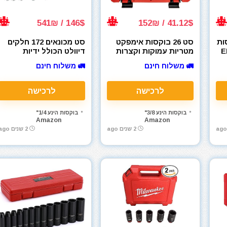
146$ / 541₪
41.12$ / 152₪
ות
סט 26 בוקסות אימפקט
סט מכונאים 172 חלקים
 +
מטריות עמוקות וקצרות
דיוולט הכולל ידיות
מבית ניקו NEIKO 02433A
ראטצ'ט עם בוקסות
🚛 משלוח חינם
🚛 משלוח חינם
3/8”
ומפתחות מבית Dewalt
DWMT81533 במזוודה
לרכישה
לרכישה
בוקסות הינע 3/8"
בוקסות הינע 1/4"
Amazon
Amazon
2 שנים ago
2 שנים ago