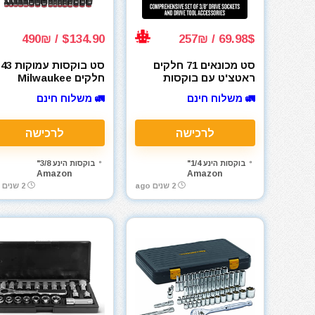
$134.90 / 490₪
69.98$ / 257₪
סט מכונאים 71 חלקים
סט בוקסות עמוקות 43
ראטצ'ט עם בוקסות
חלקים Milwaukee
ומפתחות אלן קראפטסמן
SHOCKWAVE 3/8 in.
🚛 משלוח חינם
🚛 משלוח חינם
ive SAE and Metric 6
Craftsman
Point Impact Socket
CMMT45071
Set
לרכישה
לרכישה
בוקסות הינע 1/4"
בוקסות הינע 3/8"
Amazon
Amazon
2 שנים ago
2 שנים ago