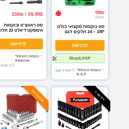
99₪
39.99$ / 150₪
199₪
סט ראטצ'ט ובוקסות
סט בוקסות מקצועי בולט
אימפקט דיוולט 
"3/8 – 24 חלקים דגם
מטרי/אינצ'י DEWALT
Bolt SWS3824
3/8" DWMT74738
לרכישה
לרכישה
בוקסות הינע 3/8"
iBuyILKSP
Amazon
2 שנים ago
בוקסות הינע 3/8"
שנה 1 ago
K.S.P
🔥 מחיר אש
דיל יומי ⚡️