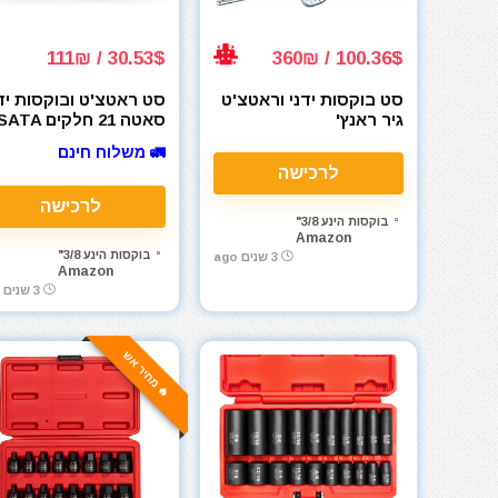
30.53$ / 111₪
100.36$ / 360₪
סט בוקסות ידני וראטצ'ט
סט ראטצ'ט ובוקסות יד
גיר ראנץ'
סאטה 21 חלקים ATA
Pass-Thru® 3/8
GEARWRENCH 56 Pc.
🚛 משלוח חינם
tric/SAE ST09134SJ
3/8" Drive 6 Pt. 120XP –
לרכישה
80550P – Socket
Wrenches
לרכישה
בוקסות הינע 3/8"
Amazon
בוקסות הינע 3/8"
3 שנים ago
Amazon
3 שנים ago
🔥 מחיר אש