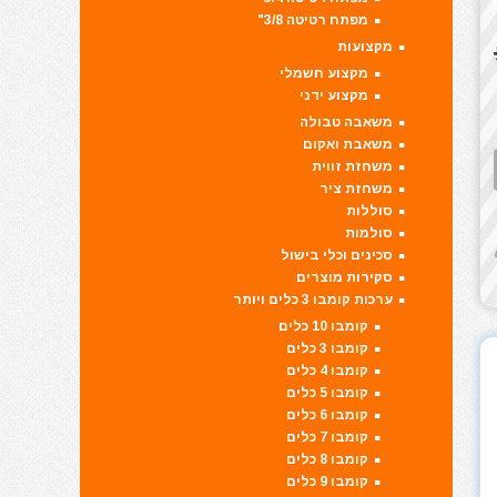
מפתח רטיטה 3/8"
מקצועות
מקצוע חשמלי
מקצוע ידני
משאבה טבולה
משאבת ואקום
משחזת זווית
משחזת ציר
סוללות
סולמות
סכינים וכלי בישול
סקירות מוצרים
ערכות קומבו 3 כלים ויותר
קומבו 10 כלים
קומבו 3 כלים
קומבו 4 כלים
קומבו 5 כלים
קומבו 6 כלים
קומבו 7 כלים
קומבו 8 כלים
קומבו 9 כלים