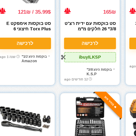
35.99$ / 121₪
165₪
3/
סט בוקסות עם ידית רצ'ט
סט בוקסות אימפקט E
3/8" 26 חלקים מ"מ
Torx Plus חיצוני 6
PROXEN 526 6-24mm
נקודות 19 חלקים – דגמי
EP4 עד EP32, חיבורים
לרכישה
לרכישה
1/4״, 3/8״ ו-1/2״
ibuyILKSP
בוקסות הינע 1/2"
שנה 1 ago
Amazon
בוקסות הינע 3/8"
K.S.P
12 חודשים ago
🔥 מחיר אש