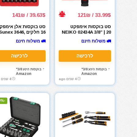
39.63$ / 141₪
33.99$ / 121₪
סט בוקסות אימפקט
סט בוקסות אלן אימפק
NEIKO 02434A 3/8” | 20
16 חלקים Sunex 3646,
3/8 inch Cr-Mo
Pieces | SAE 5/16” to
🚛 משלוח חינם
🚛 משלוח חינם
7/8” | Premium Cr-V
Steel | 6-Point Hex
Design | Black
לרכישה
לרכישה
Phosphate Coating
בוקסות הינע 3/8"
בוקסות הינע 3/8"
Amazon
Amazon
4 שנים ago
4 שנים ago
-20%