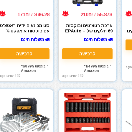
$46.28 / 171₪
55.87$ / 210₪
ערכת רטצ'טים ובוקסות
סט מכונאים ידית ראטצ'ט
23 חלקים
69 חלקים של EPAuto –
עם בוקסות אימפקט ⅜
1/4" & 3/8" (92-824)
פאס ט'רו Crescent 25
🚛 משלוח חינם
🚛 משלוח חינם
Piece 3/8" Drive Pass-
Thru X6 CX6PT25
לרכישה
לרכישה
בוקסות הינע 1/4"
בוקסות הינע 3/8"
Amazon
Amazon
2 שנים ago
2 שנים ago