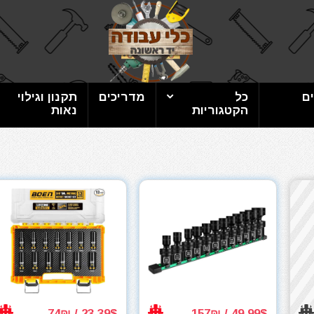
ם
כל
מדריכים
תקנון וגילוי
הקטגוריות
נאות
23.39$ / 74₪
49.99$ / 157₪