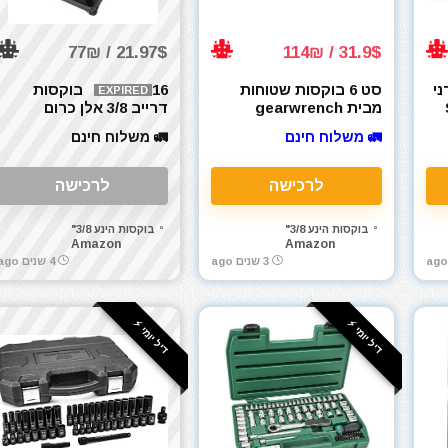
21.97$ / 77₪
31.9$ / 114₪
ני
סט 6 בוקסות שטוחות
16 בוקסות
EXPIRED
S
מבית gearwrench
דרייב 3/8 אלן כרום
ארה"ב, דרייב 3/8
מוליבדן EMENTOL CR-
🚛 משלוח חינם
🚛 משלוח חינם
MO, 1/4"-3/4", 6-19mm,
Me
SAE&Metric
לרכישה
לרכישה
בוקסות הינע 3/8"
בוקסות הינע 3/8"
Amazon
Amazon
3 שנים ago
4 שנים ago
דיל יומי ⚡️
דיל יומי ⚡️