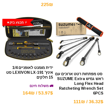
225₪
⚡️ מבצע בזק
ידית מומנט לאופניים 1/4
אינץ' LEXIVON LX-191 סט
סט מפתחות רטט ארוכים עם
15 חלקים
ראש גמיש SUZUME Extra
Long Flex Head
🚛 משלוח חינם
Ratcheting Wrench Set
53.97$ / 164₪
6PCS
36.32$ / 111₪