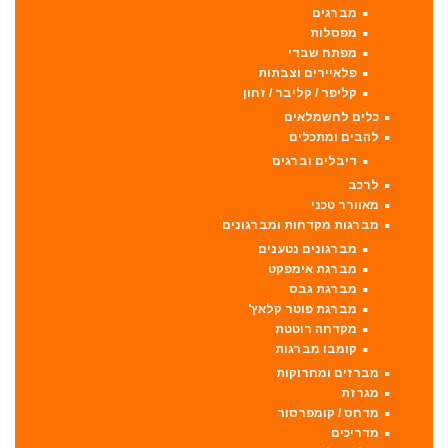
מברגים
מפסלות
מפתח שבדי
פלאיירים וצבתות
קליפר / קליבר / זחון
כלים לחשמלאים
להבים ומתכלים
דיבלים וברגים
לרכב
מאוורר טכני
מברגות מקדחות ומברגונים
מברגונים נטענים
מברגת אימפקט
מברגת גבס
מברגת פוטר קלאץ'
מקדחה רוטטת
קומבו מברגות
מברזים ומחרוקות
מגרזת
מדחס / קומפרסור
מדריכים