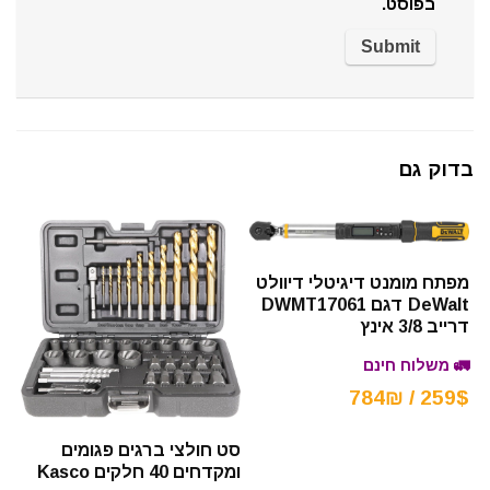
בפוסט.
בדוק גם
מפתח מומנט דיגיטלי דיוולט
DeWalt דגם DWMT17061
דרייב 3/8 אינץ
🚛 משלוח חינם
259$ / 784₪
סט חולצי ברגים פגומים
ומקדחים 40 חלקים Kasco