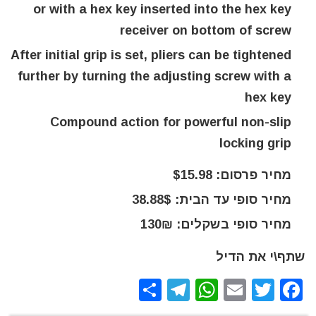
or with a hex key inserted into the hex key
receiver on bottom of screw
After initial grip is set, pliers can be tightened
further by turning the adjusting screw with a
hex key
Compound action for powerful non-slip
locking grip
מחיר פרסום: $15.98
מחיר סופי עד הבית: 38.88$
מחיר סופי בשקלים: 130₪
שתף\י את הדיל
S
T
W
E
T
F
h
el
h
m
w
a