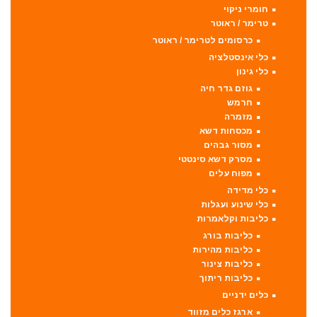
חומרי ניקוי
טרימר / ראוטר
כרסומים לטרימר / ראוטר
כלי אינסטלציה
כלי גינון
גוזם גדר חיה
חרמש
מזמרה
מכסחות דשא
מסור גבהים
מסרק דשא סינטטי
מפוח עלים
כלי מדידה
כלי שינוע ועגלות
כליבות וקלאמרות
כליבות בורג
כליבות מהירות
כליבות צינור
כליבות ריתוך
כלים ידניים
ארגז כלים מזווד