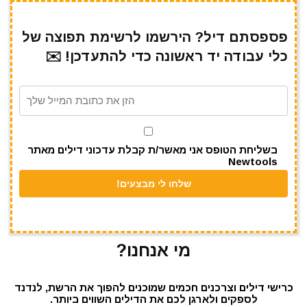
ar
e
at
ai
it
c
e
gr
s
l
te
e
פספסתם דיל? הירשמו לרשימת תפוצה של
כלי עבודה יד ראשונה כדי להתעדכן! ✉️
a
A
r
b
m
p
o
p
o
k
בשליחת הטופס אני מאשר/ת קבלת עדכוני דילים מאתר
Newtools
מי אנחנו?
כרישי דילים וצרכנים חכמים שמוכנים להפוך את הרשת, לנדנד
לספקים ולארגן לכם את הדילים השווים ביותר.