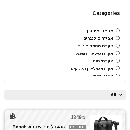
Categories
אביזרי איחסון
אביזרים לנגרים
אקדח מסמרים נייד
אקדח סיליקון חשמלי
אקדחי חום
אקדחי סיליקון ונקניקים
ארגזי כלים
בוקסות הינע 1/2"
בוקסות הינע 1/4"
All
בוקסות הינע 3/4"
ביטים
ביטים, מקדחים ובוקסות
1349₪
גוזם גדר חיה
סט 4 כלים בוש כחול Bosch
EXPIRED
חרמש