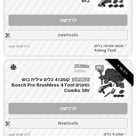
בוש
מסכות ריתוך
מעילים
מפוח עלים
לרכישה
מפתח רטיטה 1/2"
מפתח רטיטה 3/4"
newtools
מפתח רטיטה 3/8"
מכונת שטיפה בלחץ
6 שנים ago
מפתחות רטיטה
Almog Tech
מקדחה רוטטת
3599₪
דיל יומי ⚡️
מקדחים
-9%
3958₪
מקצוע חשמלי
קומבו 4 כלים עילית בוש
EXPIRED
משחזת זווית
נטענים Bosch Pro Brushless 4 Tool
משחזת ציר
Combo 18V
נעלי עבודה
סוללות
לרכישה
פטישון
פלס לייזר
Newtools
פנסים ותאורה
קומבו 4 כלים
6 שנים ago