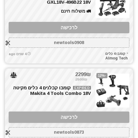
GXL18V-496B22 18V
טרימר / ראוטר
🚛 משלוח חינם
כלי גינון
כליבות מהירות
לרכישה
כלים ידניים
כלים לחשמלאים
newtools0908
להבים ומתכלים
קומבו 4 כלים
4 שנים ago
מאוורר טכני
Almog Tech
מברגונים נטענים
מברגות מקדחות ומברגונים
2299₪
-12%
מברגים
2599₪
מברגת אימפקט
קומבו קבלנים 4 כלים מקיטה
EXPIRED
Makita 4 Tools Combo 18V
מברגת גבס
מברגת פוטר קלאץ'
מגרזת
לרכישה
מדחס / קומפרסור
מולטיטול
newtools0873
מזמרה