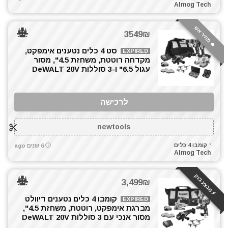
קומבו 3 כלים
Almog Tech
קומבו 4 כלים
קומבו 5 כלים
🔥 מחיר אש
3549₪
קומבו 7 כלים
סט 4 כלים נטענים אימפקט,
EXPIRED
קומבו 8 כלים
מקדחה רוטטת, משחזת 4.5", מסור
קומבו מברגות
עגול 6.5" ו-3 סוללות DeWALT 20V
קונגו / פטיש חציבה
רתכת אלקטרונית
לרכישה
שואבי אבק
שונות
newtools
תיקי כלי עבודה
קומבו 4 כלים
6 שנים ago
All categories
Almog Tech
⚡️ מבצע בזק
3,499₪
קומבו 4 כלים נטענים דיוולט
EXPIRED
מברגת אימפקט, רוטטת, משחזת 4.5",
מסור אנכי עם 3 סוללות DeWALT 20V