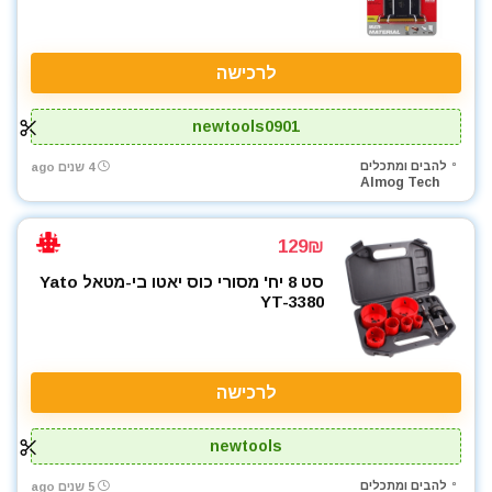
מסכות ריתוך
מעילים
מפוח עלים
לרכישה
מפתח רטיטה 1/2"
מפתח רטיטה 3/4"
newtools0901
מפתח רטיטה 3/8"
להבים ומתכלים
4 שנים ago
מפתחות רטיטה
Almog Tech
מקדחה רוטטת
מקדחים
129₪
מקצוע חשמלי
סט 8 יח' מסורי כוס יאטו בי-מטאל Yato
משחזת זווית
YT-3380
משחזת ציר
נעלי עבודה
סוללות
לרכישה
פטישון
פלס לייזר
newtools
פנסים ותאורה
להבים ומתכלים
5 שנים ago