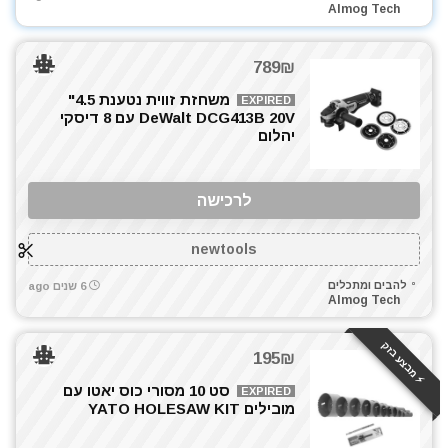
קומבו 3 כלים
Almog Tech
קומבו 4 כלים
קומבו 5 כלים
789₪
קומבו 7 כלים
משחזת זווית נטענת 4.5"
EXPIRED
קומבו 8 כלים
DeWalt DCG413B 20V עם 8 דיסקי
קומבו מברגות
יהלום
קונגו / פטיש חציבה
רתכת אלקטרונית
לרכישה
שואבי אבק
שונות
newtools
תיקי כלי עבודה
להבים ומתכלים
6 שנים ago
All categories
Almog Tech
⚡️ מבצע בזק
195₪
סט 10 מסורי כוס יאטו עם
EXPIRED
מובילים YATO HOLESAW KIT