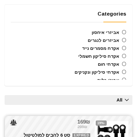
Categories
אביזרי איחסון
אביזרים לנגרים
אקדח מסמרים נייד
אקדח סיליקון חשמלי
אקדחי חום
אקדחי סיליקון ונקניקים
ארגזי כלים
בוקסות הינע 1/2"
בוקסות הינע 1/4"
All
בוקסות הינע 3/4"
ביטים
ביטים, מקדחים ובוקסות
169₪
-19%
209₪
גוזם גדר חיה
סט 6 להבים למולטיטול
חרמש
EXPIRED