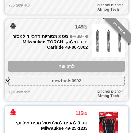
מטען סוללות קירי
להבים ומתכלים
4 שנים ago
Almog Tech
מטר לייזר
מכונת שטיפה בלחץ
🔥 מחיר אש
149₪
מכסחות דשא
מלטשת / משייפת
סט 3 מסוריות קרבייד למסור
EXPIRED
חרב מילווקי Milwaukee TORCH
מלטשת אקסצנטרית
Carbide 48-00-5302
מלטשת מרובעת
מסור אנכי
לרכישה
מסור גבהים
מסור גרונג
newtools0902
מסור חרב
מסור סרט
להבים ומתכלים
4 שנים ago
Almog Tech
מסור עגול
מסור פנדל גרונג
מסור שולחני
115₪
מסור שרשרת
סט 3 להבים למולטיטול מבית מילווקי
Milwaukee 49-25-1233
מסורים