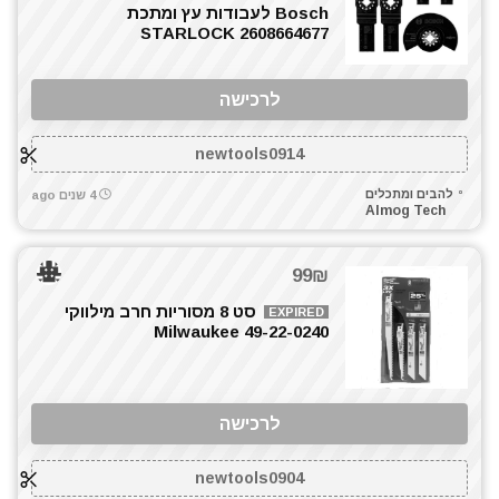
Bosch לעבודות עץ ומתכת
טרימר / ראוטר
STARLOCK 2608664677
כלי גינון
כליבות מהירות
לרכישה
כלים ידניים
כלים לחשמלאים
newtools0914
להבים ומתכלים
להבים ומתכלים
4 שנים ago
מאוורר טכני
Almog Tech
מברגונים נטענים
מברגות מקדחות ומברגונים
99₪
מברגים
סט 8 מסוריות חרב מילווקי
מברגת אימפקט
EXPIRED
Milwaukee 49-22-0240
מברגת גבס
מברגת פוטר קלאץ'
מגרזת
לרכישה
מדחס / קומפרסור
מולטיטול
newtools0904
מזמרה