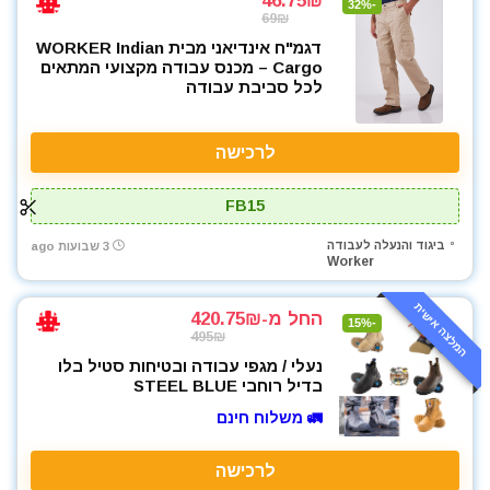
46.75₪
-32%
69₪
דגמ"ח אינדיאני מבית WORKER Indian
Cargo – מכנס עבודה מקצועי המתאים
לכל סביבת עבודה
לרכישה
FB15
ביגוד והנעלה לעבודה
3 שבועות ago
Worker
המלצה אישית
החל מ-420.75₪
-15%
495₪
נעלי / מגפי עבודה ובטיחות סטיל בלו
בדיל רוחבי STEEL BLUE
🚛 משלוח חינם
לרכישה