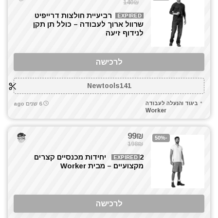
140₪
רביעיית חולצות דרייפיט
EXPIRED
שרוול ארוך לעבודה – כולל תן תקן
לנידוף זיעה
לרכישה
Newtools141
ביגוד והנעלה לעבודה
6 שנים ago
Worker
99₪
-50%
198₪
2 יחידות מכנסיים קצרים
EXPIRED
מקצועיים – מבית Worker
לרכישה