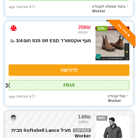
ביגוד והנעלה לעבודה
4 שבועות ago
Worker
🔥 מחיר אש
268₪
-23%
350₪
מגף אוקספורד S3S SR ESD חום 3/4 🥾
לרכישה
FB15
נעלי עבודה
4 שבועות ago
Worker
149₪
-40%
249₪
מעיל Softshell Lance מבית
EXPIRED
Worker