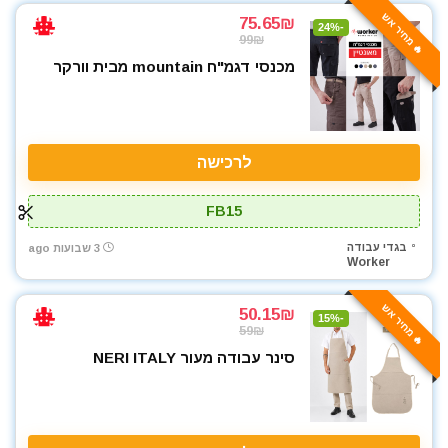
🔥 מחיר אש
75.65₪
-24%
99₪
מכנסי דגמ"ח mountain מבית וורקר
לרכישה
FB15
בגדי עבודה
3 שבועות ago
Worker
🔥 מחיר אש
50.15₪
-15%
59₪
סינר עבודה מעור NERI ITALY