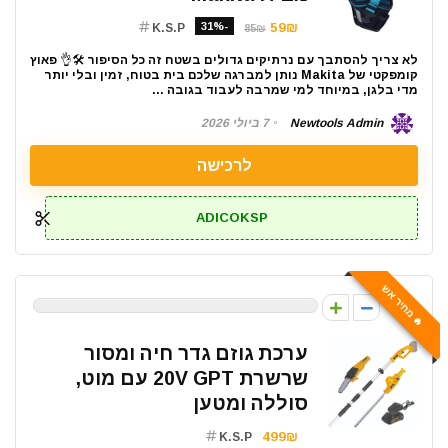
-31%
59₪
K.S.P
85₪
לא צריך להסתבך עם נרתיקים גדולים בשטח זה כל הסיפור 🛠️👌 פאוץ
קומפקטי של Makita נותן למברגה שלכם בית בטוח, זמין ובלי יותר
מדי בלגן, במיוחד למי שמרבה לעבוד בגובה ...
Newtools Admin
7 ביולי 2026
לרכישה
ADICOKSP
🔥 מחיר אש
0
ערכת גוזם גדר חיה ומסור
שרשרת 20V GPT עם מוט,
סוללה ומטען
499₪
K.S.P