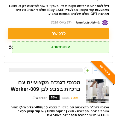
דיל לאתר KSP רכישה מקומית כאן בארץ! קישור להזמנה רק ב- 125₪
באמצעות קוד הקופון הבלעדי: iBuyILKSP סולם דרגש 3 שלבים
ממתכת GPT סולם שלבים ממתכת המציע ...
Newtools Admin
27 ביולי 2026
לרכישה
ADICOKSP
🔥 מחיר אש
0
מכנסי דגמ"ח מקצועיים עם
ברכיות בצבע לבן Worker-009
-58%
79₪
Worker
189₪
מכנסי דגמ"ח מקצועיים עם ברכיות בצבע לבן Worker-009 💳 מחיר
מיוחד לחברי הקבוצה - 79₪ (במקום 189₪) ✂️ קוד קופון בלעדי
FB58 שימו 🩷 ההטבה תקפה *גם באתר וגם ...