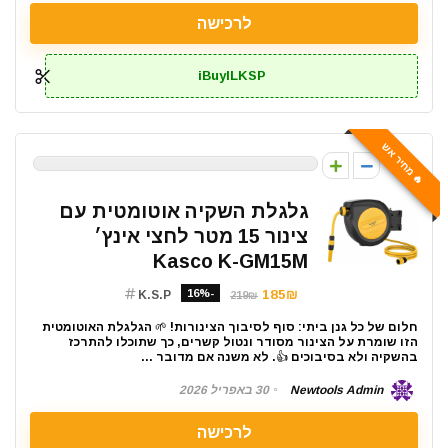
לרכישה
iBuyILKSP
🔥 מחיר אש
0
גלגלת השקיה אוטומטית עם
צינור 15 מטר לחצי אינץ׳
Kasco K-GM15M
-16%
185₪
K.S.P
219₪
חלום של כל גנן ביתי: סוף לסיבוך הצינורות! 🌱 הגלגלת האוטומטית
הזו שומרת על הצינור מסודר ונטול קשרים, כך שתוכלו להתרכז
בהשקיה ולא בסיבוכים 👍. לא משנה אם מדובר ...
Newtools Admin
30 באפריל 2026
לרכישה