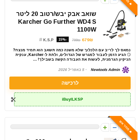
שואב אבק יבש/רטוב 20 ליטר
Karcher Go Further WD4 S
1100W
-15%
679₪
K.S.P
799₪
נמאס לך לריב עם הלכלוך שלא משנה כמה תשאב הוא תמיד מנצח?
🙄 הגיע הזמן לעבור למגרש של הגדולים, ולתת ל-Karcher, ענקית
הניקיון הגרמנית, לעשות את העבודה הקשה בשבילך! ...
Newtools Admin
5 באפריל 2026
לרכישה
iBuyILKSP
🔥 מחיר אש
0