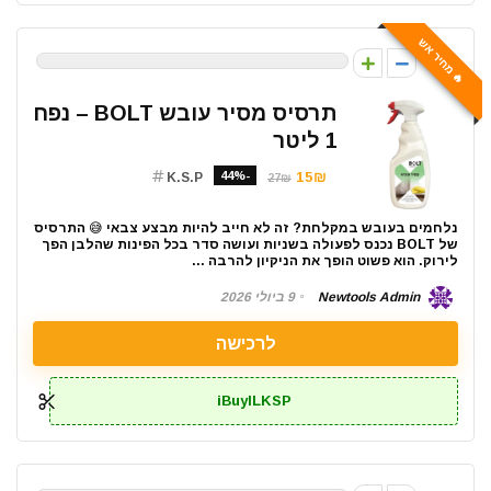
🔥 מחיר אש
0
תרסיס מסיר עובש BOLT – נפח
1 ליטר
-44%
15₪
K.S.P
27₪
נלחמים בעובש במקלחת? זה לא חייב להיות מבצע צבאי 😅 התרסיס
של BOLT נכנס לפעולה בשניות ועושה סדר בכל הפינות שהלבן הפך
לירוק. הוא פשוט הופך את הניקיון להרבה ...
Newtools Admin
9 ביולי 2026
לרכישה
iBuyILKSP