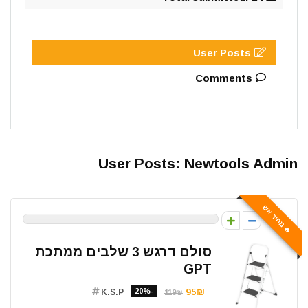
User Posts
Comments
User Posts:
Newtools Admin
🔥 מחיר אש
0
סולם דרגש 3 שלבים ממתכת
GPT
-20%
95₪
K.S.P
119₪