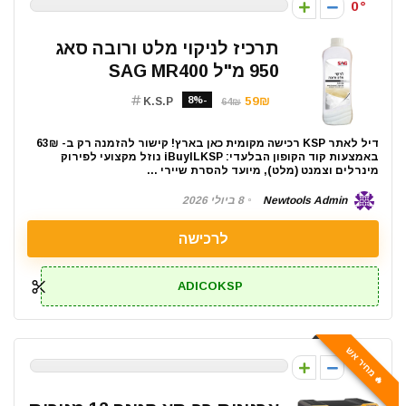
0
תרכיז לניקוי מלט ורובה סאג
950 מ"ל SAG MR400
-8%
59₪
K.S.P
64₪
דיל לאתר KSP רכישה מקומית כאן בארץ! קישור להזמנה רק ב- 63₪
באמצעות קוד הקופון הבלעדי: iBuyILKSP נוזל מקצועי לפירוק
מינרלים וצמנט (מלט), מיועד להסרת שיירי ...
Newtools Admin
8 ביולי 2026
לרכישה
ADICOKSP
🔥 מחיר אש
0