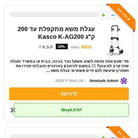
🔥 מחיר אש
0
עגלת משא מתקפלת עד 200
ק"ג Kasco K-AG200
-18%
485₪
K.S.P
590₪
מדי פעם אתה מנסה לשנע משקל כבד בגינה, בבית או במשרד ומגלה
שזה קרב לא עוגן? 🤦‍♂️ במקום להיאבק בארגזים והובלות תכירו את
הפתרון שיעשה לכם חיים פשוטים: עגלת משא ...
Newtools Admin
16 באפריל 2026
לרכישה
iBuyILKSP
🔥 מחיר אש
0