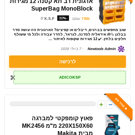
ארגונית רב תא קטנה 12 מגירות
SuperBag MonoBlock
-31%
79₪
K.S.P
115₪
שוב מחפשים בברגים, דיבלים או קפיצים? הארגונית הזו עושה סדר
בבלגן 🔩🧰 אידאלית לסדנה, לגראז', לחדר עבודה ולכל מי ששולף
חלקים בלחץ. ✔️ 12 מגירות שקופות לאיתור ...
Newtools Admin
7 ביולי 2026
לרכישה
ADICOKSP
🔥 מחיר אש
0
פאוץ קומפקטי למברגה
220X150X60 מ"מ MK2456
מבית Makita