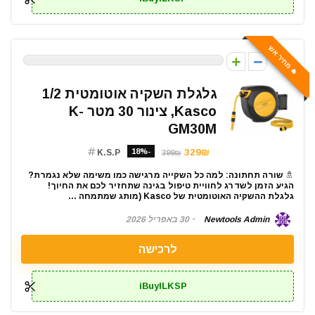
🔥 מחיר אש
0
גלגלת השקיה אוטומטית 1/2
Kasco, צינור 30 מטר K-
GM30M
-18%
329₪
K.S.P
399₪
🚿 שורה תחתונה: למה כל השקייה מרגישה כמו משימה שלא נגמרת?
הגיע הזמן לשדרג לחוויית טיפול בגינה שתחזיר לכם את החיוך!
גלגלת ההשקיה האוטומטית של Kasco (מותג שמתמחה ...
Newtools Admin
30 באפריל 2026
לרכישה
iBuyILKSP