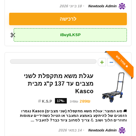
Newtools Admin
18 ביוני 2026
לרכישה
iBuyILKSP
🔥 מחיר אש
0
עגלת משא מתקפלת לשני
מצבים עד 137 ק"ג מבית
Kasco
-17%
289₪
K.S.P
349₪
🚚 סוג המוצר: עגלת משא מתקפלת (שני מצבים) Kasco נגמרו
הזמנים של להיתקע באמצע המעבר או הטיול כשהידיים עמוסות
וחוזרים הלוך ושוב 💪 צריך לסחוב ציוד כבד? להעביר ...
Newtools Admin
14 במאי 2026