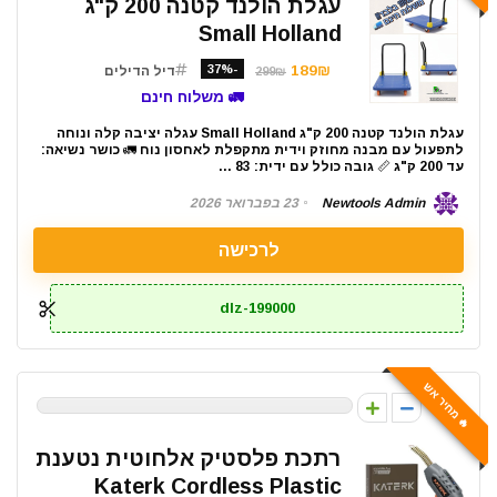
עגלת הולנד קטנה 200 ק"ג
Small Holland
-37%
189₪
דיל הדילים
299₪
🚛 משלוח חינם
עגלת הולנד קטנה 200 ק"ג Small Holland עגלה יציבה קלה ונוחה
לתפעול עם מבנה מחוזק וידית מתקפלת לאחסון נוח 🚛 כושר נשיאה:
עד 200 ק"ג 📏 גובה כולל עם ידית: 83 ...
Newtools Admin
23 בפברואר 2026
לרכישה
dlz-199000
🔥 מחיר אש
0
רתכת פלסטיק אלחוטית נטענת
Katerk Cordless Plastic