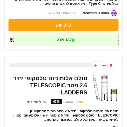
כבל טעינה Type‑C ותיק אחסון לראשים פרטים ...
Newtools Admin
26 באוקטובר 2025
לרכישה
23BIHA7Q
0
סולם אלומיניום טלסקופי יחיד
2.6 מטר TELESCOPIC
LADDERS
-67%
229₪
דיל הדילים
699₪
סולם אלומיניום טלסקופי יחיד 2.6 מטר מבית טלסקופיק
TELESCOPIC סולם טלסקופי יחיד 2.6 מטר, עשוי אלומיניום ומצוין
לשימוש ביתי ומקצועי. סולם קטן ונוח לאחסון ...