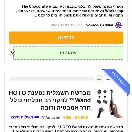
מארזי מתנה משוקולד בלגי בעבודת יד מבית The Chocolate
Workshop בעיצובים הכי ייחודים ומדהימים שראיתם! כלי עבודה,
מקצועות, תחביבים ועוד! אתם פשוט חייבים להיכנס ...
Newtools Admin
22 בנובמבר 2025
לרכישה
DLZNOV
המלצה אישית
0
מברשת חשמלית נטענת HOTO
Wand™ לניקוי רב תכליתי כולל
חדר אמבטיה ורובה
🚛 משלוח חינם
29.99$ / 99₪
Amazon
מברשת חשמלית נטענת HOTO Wand™ לניקוי רב תכליתי כולל חדרי
אמבטיה, מטבחים ורובה הערכה כוללת 12 ראשי קרצוף מתחלפים +