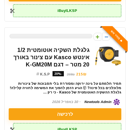
iBuyILKSP
🔥 מחיר אש
0
גלגלת השקיה אוטומטית 1/2
אינטש Kasco עם צינור באורך
20 מטר – דגם K-GM20M
-20%
215₪
K.S.P
269₪
תמיד חלמתם על גינה ירוקה ומסודרת בלי תסבוכות של צינורות
מלוכלכים בכל פינה? 🤯 הגיע הזמן להפוך את המשימה לחוויה קלילה!
גלגלת ההשקיה האוטומטית של Kasco - כי רק ...
Newtools Admin
30 באפריל 2026
לרכישה
iBuyILKSP