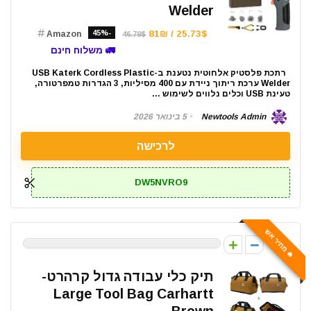
Welder
-45%
25.73$ / 81₪
Amazon
46.79$
🚛 משלוח חינם
רתכת פלסטיק אלחוטית נטענת ב-USB Katerk Cordless Plastic
Welder ערכת ריתוך ניידת עם 400 מסיליות, 3 הגדרות טמפרטורה,
טעינת USB וכלים נלווים לשימוש ...
Newtools Admin
5 בינואר 2026
לרכישה
DW5NVRO9
🔥 מחיר אש
0
תיק כלי עבודה גדול קרהרט-
Large Tool Bag Carhartt