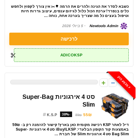
כשבא לסדר את הגינה ולהרים את הרמה 🌳✂️ אין צורך לקפוץ ולחפש
כלים בנפרד! ערכת הכול כלול לגיזום ענפים, עיצוב גדרות חיות
וטיפול בעצים כל מה שצריך בערכה אחת, נוחה ...
Newtools Admin
5 ביולי 2026
לרכישה
ADICOKSP
⚡️ מבצע בזק
0
סט 4 אירגוניות Super-Bag
Slim
-38%
55₪
K.S.P
89₪
דיל לאתר KSP רכישה מקומית כאן בארץ! קישור להזמנה רק ב- 59₪
באמצעות קוד הקופון הבלעדי: iBuyILKSP סט 4 אירגוניות Super-
Bag Slim סט 4 ארגוניות Slim של חברת ...