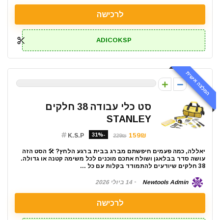
לרכישה
ADICOKSP
המלצה אישית
0
סט כלי עבודה 38 חלקים
STANLEY
-31%
159₪
K.S.P
229₪
יאללה, כמה פעמים חיפשתם מברג בבית ברגע הלחץ? 🛠️ הסט הזה
עושה סדר בבלאגן ושולח אתכם מוכנים לכל משימה קטנה או גדולה.
38 חלקים שיודעים להתמודד בקלות עם כל ...
Newtools Admin
14 ביולי 2026
לרכישה