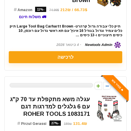
Brown
-11%
66.73$ / 212₪
Amazon
74.99$
🚛 משלוח חינם
תיק כלי עבודה גדול קרהרט- Large Tool Bag Carhartt Brown תיק
כלים עמיד וגדול בגודל 16 אינץ' עם תא ראשי גדול עם רוכסן, 10
כיסים חיצוניים ו-13 כיסים ...
Newtools Admin
4 בינואר 2026
לרכישה
🔥 מחיר אש
0
עגלה משא מתקפלת עד 70 ק"ג
עם 6 גלגלים למדרגות דגם
1083171 ROHER TOOLS
-27%
131.4₪
Pirzul Gerassi
180₪