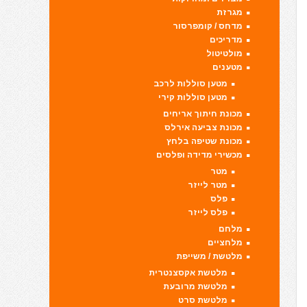
מגרזת
מדחס / קומפרסור
מדריכים
מולטיטול
מטענים
מטען סוללות לרכב
מטען סוללות קירי
מכונת חיתוך אריחים
מכונת צביעה אירלס
מכונת שטיפה בלחץ
מכשירי מדידה ופלסים
מטר
מטר לייזר
פלס
פלס לייזר
מלחם
מלחציים
מלטשת / משייפת
מלטשת אקסצנטרית
מלטשת מרובעת
מלטשת סרט