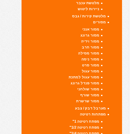
מלטשת עכבר
ניירות ליטוש
מלטשת קירות / גבס
מסורים
מסור אנכי
מסור גרונג
מסור וידיה
מסור חרב
מסור מסילה
מסור נימה
מסור סרט
מסור עגול
מסור עגול למתכת
מסור פנדל גרונג
מסור שולחני
מסור שורף
מסור שרשרת
מערבל דבק / צבע
מפתחות רטיטה
מפתח רטיטה 1"
מפתח רטיטה 1/2"
מפתח רטיטה 3/4"