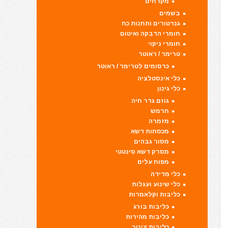
מקדחים
בשמים
גנרטורים ותחנות כח
חומרי הדבקה ואיטום
חומרי ניקוי
טרימר / ראוטר
כרסומים לטרימר / ראוטר
כלי אינסטלציה
כלי גינון
גוזם גדר חיה
חרמש
מזמרה
מכסחות דשא
מסור גבהים
מסרק דשא סינטטי
מפוח עלים
כלי מדידה
כלי שינוע ועגלות
כליבות וקלאמרות
כליבות בורג
כליבות מהירות
כליבות צינור