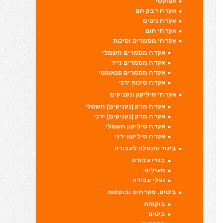
אפוקסי
אקדח דבק חם
אקדח ניטים
אקדחי חום
אקדחי מסמרים וסיכות
אקדח מסמרים חשמלי
אקדח מסמרים נייד
אקדח מסמרים פנאומטי
אקדח סיכות ידני
אקדחי סיליקון ונקניקים
אקדח מרק (נקניקים) חשמלי
אקדח מרק (נקניקים) ידני
אקדח סיליקון חשמלי
אקדח סיליקון ידני
ביגוד והנעלה לעבודה
בגדי עבודה
מעילים
נעלי עבודה
ביטים, מקדחים ובוקסות
בוקסות
ביטים