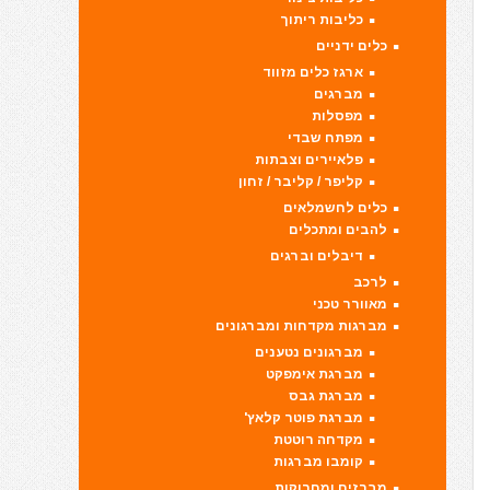
כליבות ריתוך
כלים ידניים
ארגז כלים מזווד
מברגים
מפסלות
מפתח שבדי
פלאיירים וצבתות
קליפר / קליבר / זחון
כלים לחשמלאים
להבים ומתכלים
דיבלים וברגים
לרכב
מאוורר טכני
מברגות מקדחות ומברגונים
מברגונים נטענים
מברגת אימפקט
מברגת גבס
מברגת פוטר קלאץ'
מקדחה רוטטת
קומבו מברגות
מברזים ומחרוקות