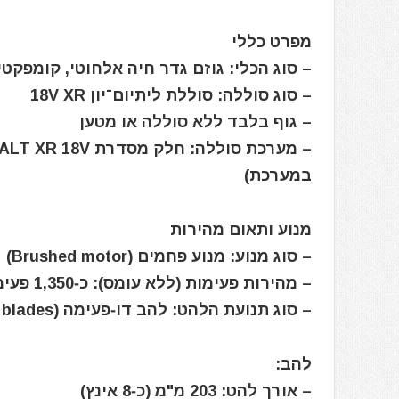
מפרט כללי
– סוג הכלי: גוזם גדר חיה אלחוטי, קומפקטי, 8V XR
– סוג סוללה: סוללת ליתיום־יון 18V XR
– גוף בלבד ללא סוללה או מטען
במערכת)
מנוע ותאום מהירות
– סוג מנוע: מנוע פחמים (Brushed motor)
– מהירות פעימות (ללא עומס): כ‑1,350 פעימות לדקה (spm)
– סוג תנועת הלהט: להב דו‑פעימה (Counter‑rotating blades)
להב:
– אורך להט: 203 מ"מ (כ‑8 אינץ)