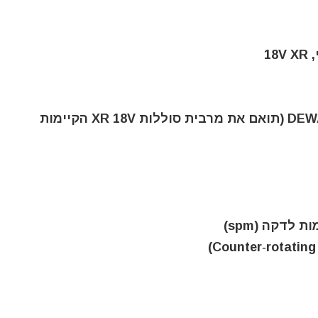
1
– מערכת סוללה: חלק מסדרת DEWALT XR 18V (תואם את מרבית סוללות XR 18V הקיימות