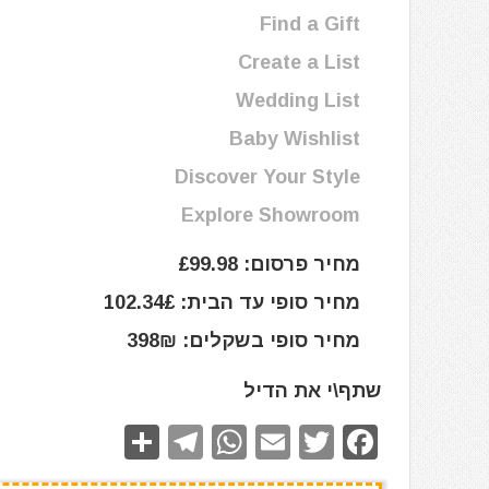
Find a Gift
Create a List
Wedding List
Baby Wishlist
Discover Your Style
Explore Showroom
מחיר פרסום: £99.98
מחיר סופי עד הבית: 102.34£
מחיר סופי בשקלים: 398₪
שתף\י את הדיל
S
T
W
E
T
F
h
el
h
m
w
a