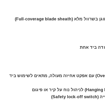
Full‑coverage blade sh)
ודה ביד אחת
– אחיזה: אחיזה משודרגת (Over‑moulded grip) עם אפקט אחיזה מעולה, מתאים לשימוש ביד
Safe)