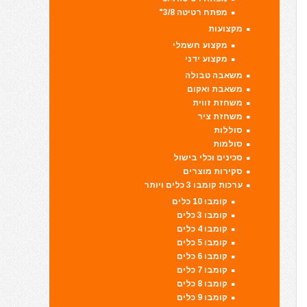
מפתח רטיטה 3/8"
מקצועות
מקצוע חשמלי
מקצוע ידני
משאבה טבולה
משאבת ואקום
משחזת זווית
משחזת ציר
סוללות
סולמות
סכינים וכלי בישול
סקירות מוצרים
ערכות קומבו 3 כלים ויותר
קומבו 10 כלים
קומבו 3 כלים
קומבו 4 כלים
קומבו 5 כלים
קומבו 6 כלים
קומבו 7 כלים
קומבו 8 כלים
קומבו 9 כלים