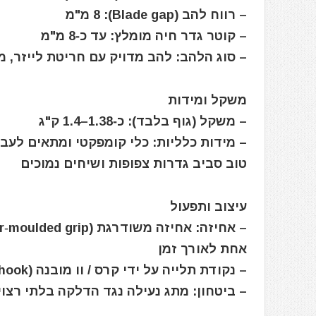
– רווח להב (Blade gap): 8 מ"מ
– קוטר גדר חיה מומלץ: עד כ‑8 מ"מ
– סוג הלהב: להב מדויק עם חריטת לייזר, מוגן בשרוול מלא (eath
משקל ומידות
– משקל (גוף בלבד): כ‑1.38–1.4 ק"ג
– מידות כלליות: כלי קומפקטי ומתאים לעב
טוב סביב גדרות צפופות ושיחים נמוכים
עיצוב ותפעול
אחת לאורך זמן
– נקודת תלייה על ידי קרס / וו מובנה (Hanging hook) לניהול נוח על קיר או פיגום
– ביטחון: מתג נעילה נגד הדלקה בלתי רצוייה (ty lock‑off switch