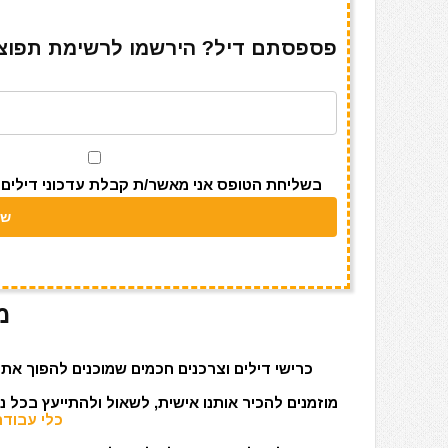
ar
e
at
ai
it
c
e
gr
s
l
te
e
פספסתם דיל? הירשמו לרשימת תפוצה 
a
A
r
b
m
p
o
p
o
k
בשליחת הטופס אני מאשר/ת קבלת עדכוני דילים מאתר s
מ
כרישי דילים וצרכנים חכמים שמוכנים להפוך את 
מוזמנים להכיר אותנו אישית, לשאול ולהתייעץ בכל 
כלי עבודה