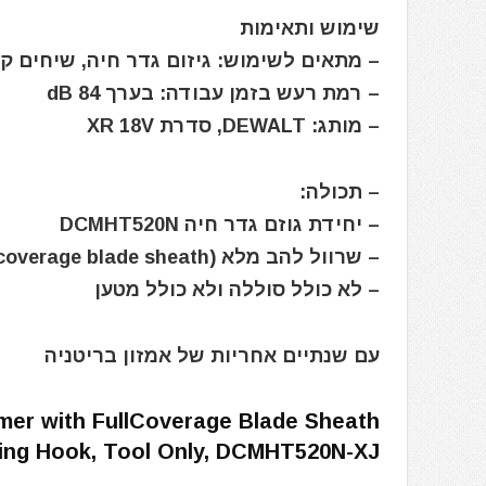
שימוש ותאימות
– מתאים לשימוש: גיזום גדר חיה, שיחים קטנים (עד כ‑1 מטר), שיחי
– רמת רעש בזמן עבודה: בערך 84 dB
– מותג: DEWALT, סדרת XR 18V
– תכולה:
– יחידת גוזם גדר חיה DCMHT520N
– שרוול להב מלא (Full‑coverage blade sheath)
– לא כולל סוללה ולא כולל מטען
עם שנתיים אחריות של אמזון בריטניה
r with FullCoverage Blade Sheath
ing Hook, Tool Only, DCMHT520N-XJ