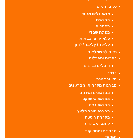
כלים ידניים
ארגז כלים מזווד
מברגים
מפסלות
מפתח שבדי
פלאיירים וצבתות
קליפר / קליבר / זחון
כלים לחשמלאים
להבים ומתכלים
דיבלים וברגים
לרכב
מאוורר טכני
מברגות מקדחות ומברגונים
מברגונים נטענים
מברגת אימפקט
מברגת גבס
מברגת פוטר קלאץ'
מקדחה רוטטת
קומבו מברגות
מברזים ומחרוקות
מגרזת