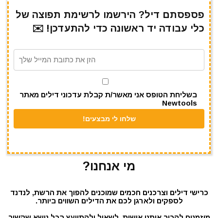
ar
e
at
ai
it
c
e
gr
s
l
te
e
פספסתם דיל? הירשמו לרשימת תפוצה של
כלי עבודה יד ראשונה כדי להתעדכן! ✉️
a
A
r
b
m
p
o
p
o
k
בשליחת הטופס אני מאשר/ת קבלת עדכוני דילים מאתר
Newtools
מי אנחנו?
כרישי דילים וצרכנים חכמים שמוכנים להפוך את הרשת, לנדנד
לספקים ולארגן לכם את הדילים השווים ביותר.
מוזמנים להכיר אותנו אישית, לשאול ולהתייעץ בכל נושא שקשור