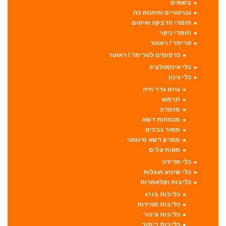
בשמים
גנרטורים ותחנות כח
חומרי הדבקה ואיטום
חומרי ניקוי
טרימר / ראוטר
כרסומים לטרימר / ראוטר
כלי אינסטלציה
כלי גינון
גוזם גדר חיה
חרמש
מזמרה
מכסחות דשא
מסור גבהים
מסרק דשא סינטטי
מפוח עלים
כלי מדידה
כלי שינוע ועגלות
כליבות וקלאמרות
כליבות בורג
כליבות מהירות
כליבות צינור
כליבות ריתוך