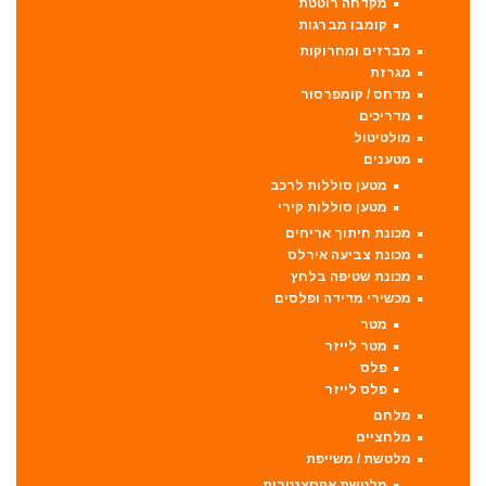
מקדחה רוטטת
קומבו מברגות
מברזים ומחרוקות
מגרזת
מדחס / קומפרסור
מדריכים
מולטיטול
מטענים
מטען סוללות לרכב
מטען סוללות קירי
מכונת חיתוך אריחים
מכונת צביעה אירלס
מכונת שטיפה בלחץ
מכשירי מדידה ופלסים
מטר
מטר לייזר
פלס
פלס לייזר
מלחם
מלחציים
מלטשת / משייפת
מלטשת אקסצנטרית