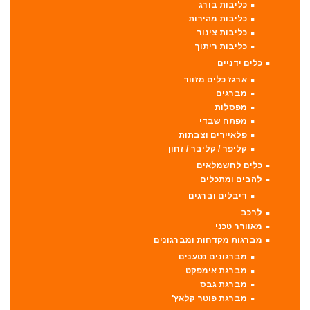
כליבות בורג
כליבות מהירות
כליבות צינור
כליבות ריתוך
כלים ידניים
ארגז כלים מזווד
מברגים
מפסלות
מפתח שבדי
פלאיירים וצבתות
קליפר / קליבר / זחון
כלים לחשמלאים
להבים ומתכלים
דיבלים וברגים
לרכב
מאוורר טכני
מברגות מקדחות ומברגונים
מברגונים נטענים
מברגת אימפקט
מברגת גבס
מברגת פוטר קלאץ'