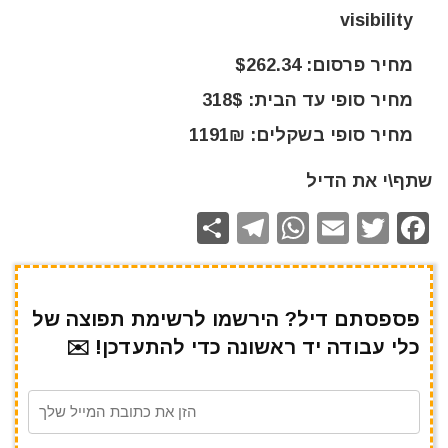
visibility
מחיר פרסום: $262.34
מחיר סופי עד הבית: 318$
מחיר סופי בשקלים: 1191₪
שתף\י את הדיל
S
T
W
E
T
F
h
el
h
m
w
a
ar
e
at
ai
it
c
e
gr
s
l
te
e
פספסתם דיל? הירשמו לרשימת תפוצה של
כלי עבודה יד ראשונה כדי להתעדכן! ✉️
a
A
r
b
m
p
o
p
o