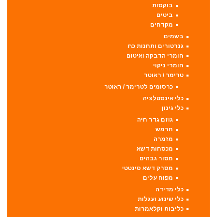
בוקסות
ביטים
מקדחים
בשמים
גנרטורים ותחנות כח
חומרי הדבקה ואיטום
חומרי ניקוי
טרימר / ראוטר
כרסומים לטרימר / ראוטר
כלי אינסטלציה
כלי גינון
גוזם גדר חיה
חרמש
מזמרה
מכסחות דשא
מסור גבהים
מסרק דשא סינטטי
מפוח עלים
כלי מדידה
כלי שינוע ועגלות
כליבות וקלאמרות