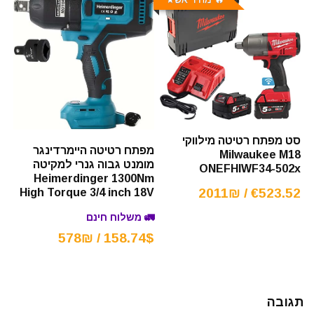
סט מפתח רטיטה מילווקי
מפתח רטיטה היימרדינגר
Milwaukee M18
מומנט גבוה גנרי למקיטה
ONEFHIWF34-502x
Heimerdinger 1300Nm
€523.52 / 2011₪
High Torque 3/4 inch 18V
🚛 משלוח חינם
158.74$ / 578₪
תגובה