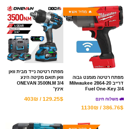
🔥 מחיר אש
מפתח רטיטה נייד מבית וואן
וואן תואם מקיטה הינע
מפתח רטיטה מומנט גבוה
ONEVAN 3500N.M 3/4
דרייב Milwaukee 2864-20
אינץ'
Fuel One-Key 3/4
129.25$ / 403₪
🚛 משלוח חינם
386.76$ / 1130₪
🔥 מחיר אש