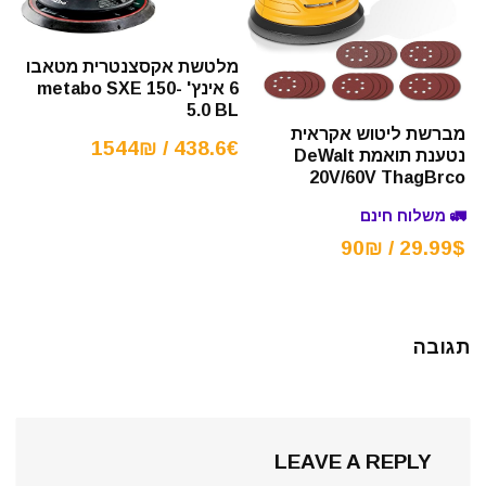
מלטשת אקסצנטרית מטאבו
6 אינץ' metabo SXE 150-
5.0 BL
מברשת ליטוש אקראית
438.6€ / 1544₪
נטענת תואמת DeWalt
20V/60V ThagBrco
🚛 משלוח חינם
29.99$ / 90₪
תגובה
LEAVE A REPLY