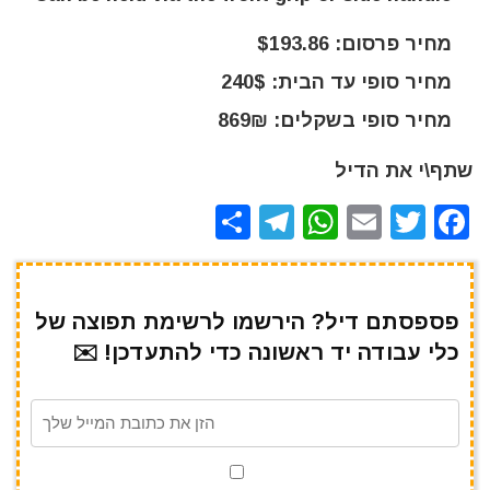
מחיר פרסום: $193.86
מחיר סופי עד הבית: 240$
מחיר סופי בשקלים: 869₪
שתף\י את הדיל
S
T
W
E
T
F
h
el
h
m
w
a
ar
e
at
ai
it
c
e
gr
s
l
te
e
פספסתם דיל? הירשמו לרשימת תפוצה של
כלי עבודה יד ראשונה כדי להתעדכן! ✉️
a
A
r
b
m
p
o
p
o
k