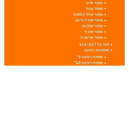
מסור סרט
מסור עגול
מסור עגול למתכת
מסור פנדל גרונג
מסור שולחני
מסור שורף
מסור שרשרת
מערבל דבק / צבע
מפתחות רטיטה
מפתח רטיטה 1"
מפתח רטיטה 1/2"
מפתח רטיטה 3/4"
מפתח רטיטה 3/8"
מקצועות
מקצוע חשמלי
מקצוע ידני
משאבה טבולה
משאבת ואקום
משחזת זווית
משחזת ציר
סוללות