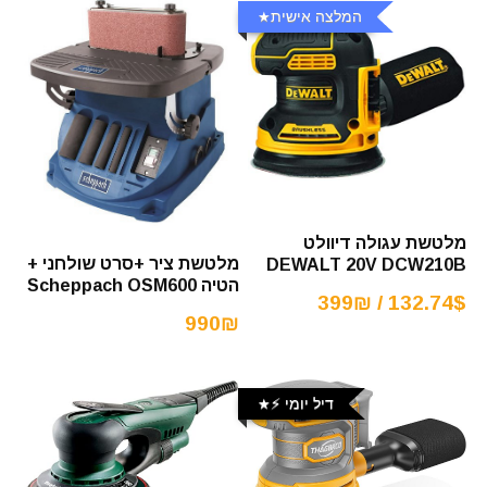
המלצה אישית
מלטשת עגולה דיוולט
מלטשת ציר +סרט שולחני +
DEWALT 20V DCW210B
הטיה Scheppach OSM600
132.74$ / 399₪
990₪
דיל יומי ⚡️