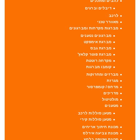
להבים ומתכלים
דיבלים וברגים
לרכב
מאוורר טכני
מברגות מקדחות ומברגונים
מברגונים נטענים
מברגת אימפקט
מברגת גבס
מברגת פוטר קלאץ'
מקדחה רוטטת
קומבו מברגות
מברזים ומחרוקות
מגרזת
מדחס / קומפרסור
מדריכים
מולטיטול
מטענים
מטען סוללות לרכב
מטען סוללות קירי
מכונת חיתוך אריחים
מכונת צביעה אירלס
מכונת שטיפה בלחץ