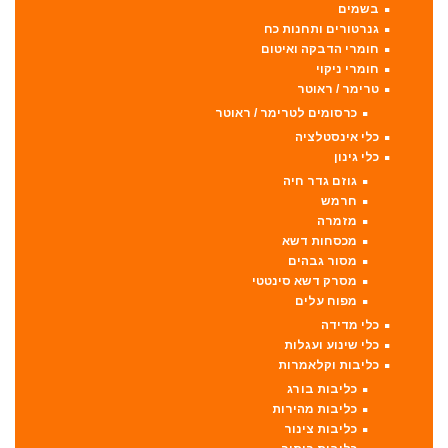
בשמים
גנרטורים ותחנות כח
חומרי הדבקה ואיטום
חומרי ניקוי
טרימר / ראוטר
כרסומים לטרימר / ראוטר
כלי אינסטלציה
כלי גינון
גוזם גדר חיה
חרמש
מזמרה
מכסחות דשא
מסור גבהים
מסרק דשא סינטטי
מפוח עלים
כלי מדידה
כלי שינוע ועגלות
כליבות וקלאמרות
כליבות בורג
כליבות מהירות
כליבות צינור