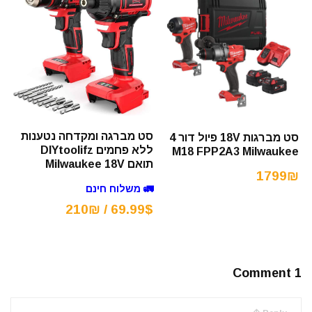
סט מברגה ומקדחה נטענות
סט מברגות 18V פיול דור 4
ללא פחמים DIYtoolifz
M18 FPP2A3 Milwaukee
תואם Milwaukee 18V
1799₪
🚛 משלוח חינם
69.99$ / 210₪
1 Comment