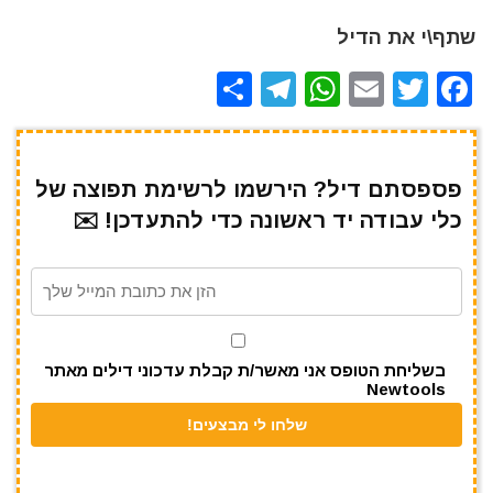
שתף\י את הדיל
S
T
W
E
T
F
h
el
h
m
w
a
ar
e
at
ai
it
c
e
gr
s
l
te
e
פספסתם דיל? הירשמו לרשימת תפוצה של
כלי עבודה יד ראשונה כדי להתעדכן! ✉️
a
A
r
b
m
p
o
p
o
k
בשליחת הטופס אני מאשר/ת קבלת עדכוני דילים מאתר
Newtools