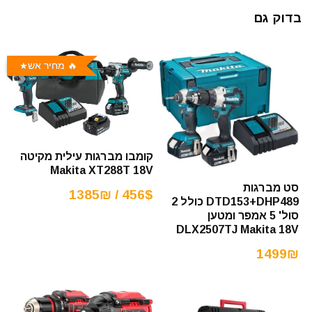
בדוק גם
🔥 מחיר אש
קומבו מברגות עילית מקיטה
Makita XT288T 18V
סט מברגות
456$ / 1385₪
DTD153+DHP489 כולל 2
סול' 5 אמפר ומטען
DLX2507TJ Makita 18V
1499₪