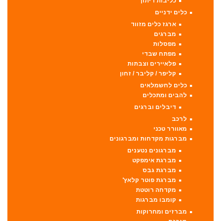
כליבות ריתוך
כלים ידניים
ארגז כלים מזווד
מברגים
מפסלות
מפתח שבדי
פלאיירים וצבתות
קליפר / קליבר / זחון
כלים לחשמלאים
להבים ומתכלים
דיבלים וברגים
לרכב
מאוורר טכני
מברגות מקדחות ומברגונים
מברגונים נטענים
מברגת אימפקט
מברגת גבס
מברגת פוטר קלאץ'
מקדחה רוטטת
קומבו מברגות
מברזים ומחרוקות