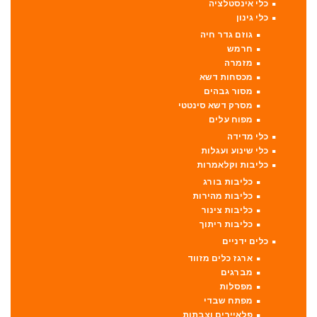
כלי אינסטלציה
כלי גינון
גוזם גדר חיה
חרמש
מזמרה
מכסחות דשא
מסור גבהים
מסרק דשא סינטטי
מפוח עלים
כלי מדידה
כלי שינוע ועגלות
כליבות וקלאמרות
כליבות בורג
כליבות מהירות
כליבות צינור
כליבות ריתוך
כלים ידניים
ארגז כלים מזווד
מברגים
מפסלות
מפתח שבדי
פלאיירים וצבתות