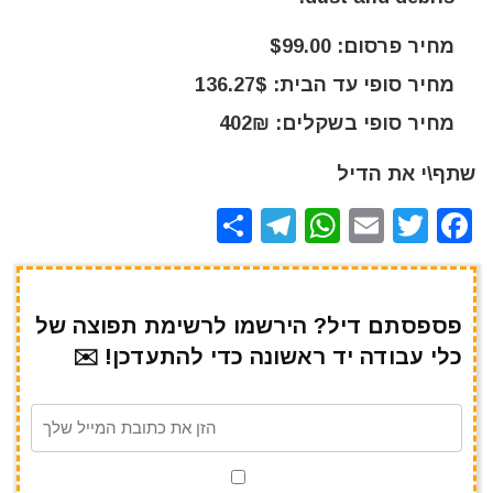
מחיר פרסום: $99.00
מחיר סופי עד הבית: 136.27$
מחיר סופי בשקלים: 402₪
שתף\י את הדיל
S
T
W
E
T
F
h
el
h
m
w
a
ar
e
at
ai
it
c
e
gr
s
l
te
e
פספסתם דיל? הירשמו לרשימת תפוצה של
כלי עבודה יד ראשונה כדי להתעדכן! ✉️
a
A
r
b
m
p
o
p
o
k