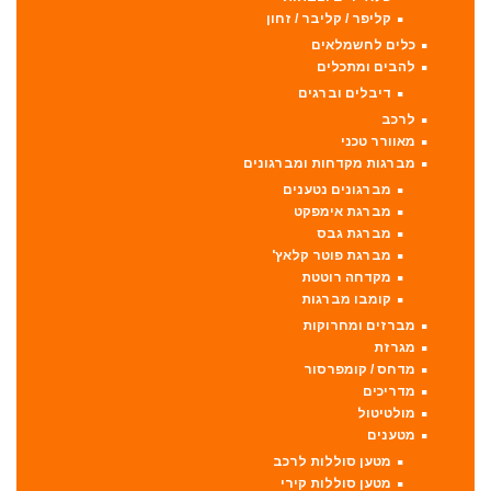
קליפר / קליבר / זחון
כלים לחשמלאים
להבים ומתכלים
דיבלים וברגים
לרכב
מאוורר טכני
מברגות מקדחות ומברגונים
מברגונים נטענים
מברגת אימפקט
מברגת גבס
מברגת פוטר קלאץ'
מקדחה רוטטת
קומבו מברגות
מברזים ומחרוקות
מגרזת
מדחס / קומפרסור
מדריכים
מולטיטול
מטענים
מטען סוללות לרכב
מטען סוללות קירי