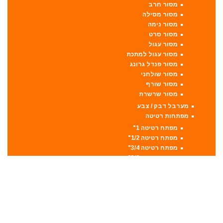
מסור חרב
מסור מסילה
מסור נימה
מסור סרט
מסור עגול
מסור עגול למתכת
מסור פנדל גרונג
מסור שולחני
מסור שורף
מסור שרשרת
מערבל דבק / צבע
מפתחות רטיטה
מפתח רטיטה 1"
מפתח רטיטה 1/2"
מפתח רטיטה 3/4"
מפתח רטיטה 3/8"
מקצועות
מקצוע חשמלי
מקצוע ידני
משאבה טבולה
משאבת ואקום