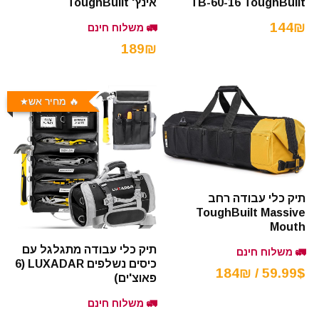
TB-60-16 ToughBuilt
אינץ' ToughBuilt
144₪
🚛 משלוח חינם
189₪
🔥 מחיר אש
תיק כלי עבודה רחב
ToughBuilt Massive
Mouth
תיק כלי עבודה מתגלגל עם
🚛 משלוח חינם
כיסים נשלפים LUXADAR (6
59.99$ / 184₪
פאוצ'ים)
🚛 משלוח חינם