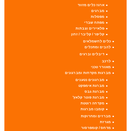
ארגז כלים מזווד
מברגים
מפסלות
מפתח שבדי
פלאיירים וצבתות
קליפר / קליבר / זחון
כלים לחשמלאים
להבים ומתכלים
דיבלים וברגים
לרכב
מאוורר טכני
מברגות מקדחות ומברגונים
מברגונים נטענים
מברגת אימפקט
מברגת גבס
מברגת פוטר קלאץ'
מקדחה רוטטת
קומבו מברגות
מברזים ומחרוקות
מגרזת
מדחס / קומפרסור