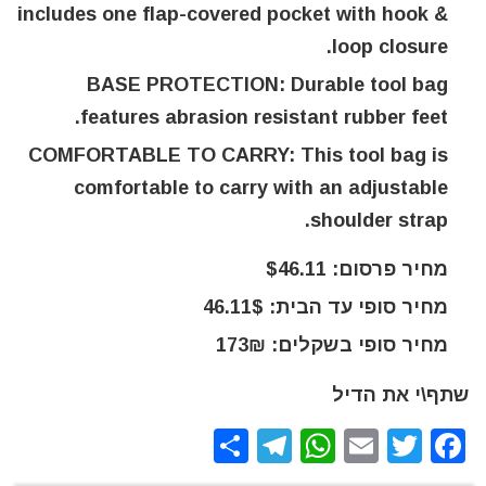
includes one flap-covered pocket with hook &
loop closure.
BASE PROTECTION: Durable tool bag
features abrasion resistant rubber feet.
COMFORTABLE TO CARRY: This tool bag is
comfortable to carry with an adjustable
shoulder strap.
מחיר פרסום: $46.11
מחיר סופי עד הבית: 46.11$
מחיר סופי בשקלים: 173₪
שתף\י את הדיל
S
T
W
E
T
F
h
el
h
m
w
a