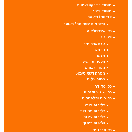
חומרי הדבקה ואיטום
חומרי ניקוי
טרימר / ראוטר
כרסומים לטרימר / ראוטר
כלי אינסטלציה
כלי גינון
גוזם גדר חיה
חרמש
מזמרה
מכסחות דשא
מסור גבהים
מסרק דשא סינטטי
מפוח עלים
כלי מדידה
כלי שינוע ועגלות
כליבות וקלאמרות
כליבות בורג
כליבות מהירות
כליבות צינור
כליבות ריתוך
כלים ידניים