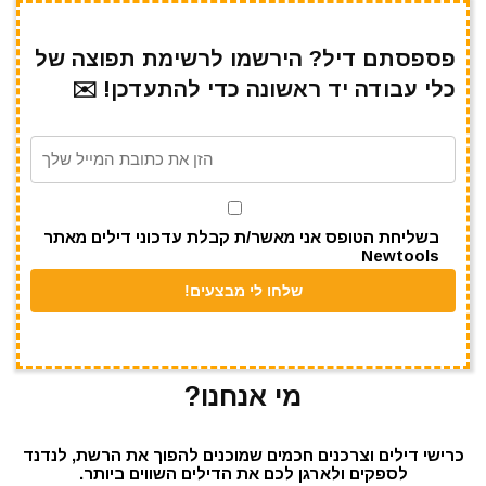
ar
e
at
ai
it
c
e
gr
s
l
te
e
פספסתם דיל? הירשמו לרשימת תפוצה של
כלי עבודה יד ראשונה כדי להתעדכן! ✉️
a
A
r
b
m
p
o
p
o
k
בשליחת הטופס אני מאשר/ת קבלת עדכוני דילים מאתר
Newtools
מי אנחנו?
כרישי דילים וצרכנים חכמים שמוכנים להפוך את הרשת, לנדנד
לספקים ולארגן לכם את הדילים השווים ביותר.