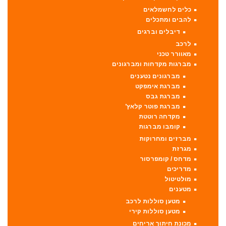
כלים לחשמלאים
להבים ומתכלים
דיבלים וברגים
לרכב
מאוורר טכני
מברגות מקדחות ומברגונים
מברגונים נטענים
מברגת אימפקט
מברגת גבס
מברגת פוטר קלאץ'
מקדחה רוטטת
קומבו מברגות
מברזים ומחרוקות
מגרזת
מדחס / קומפרסור
מדריכים
מולטיטול
מטענים
מטען סוללות לרכב
מטען סוללות קירי
מכונת חיתוך אריחים