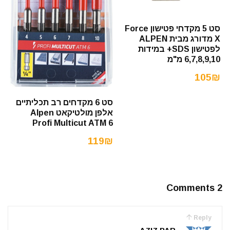
סט 5 מקדחי פטישון Force
X מדורג מבית ALPEN
לפטישון SDS+ במידות
6,7,8,9,10 מ"מ
105₪
סט 6 מקדחים רב תכליתיים
אלפן מולטיקאט Alpen
Profi Multicut ATM 6
119₪
2 Comments
Reply