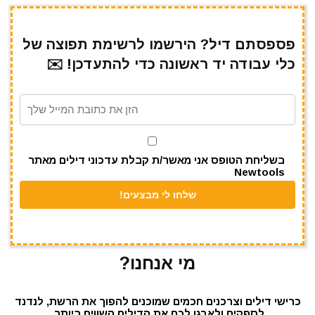
h
el
h
m
w
a
ar
e
at
ai
it
c
e
gr
s
l
te
e
פספסתם דיל? הירשמו לרשימת תפוצה של
כלי עבודה יד ראשונה כדי להתעדכן! ✉️
a
A
r
b
m
p
o
p
o
k
בשליחת הטופס אני מאשר/ת קבלת עדכוני דילים מאתר
Newtools
מי אנחנו?
כרישי דילים וצרכנים חכמים שמוכנים להפוך את הרשת, לנדנד
לספקים ולארגן לכם את הדילים השווים ביותר.