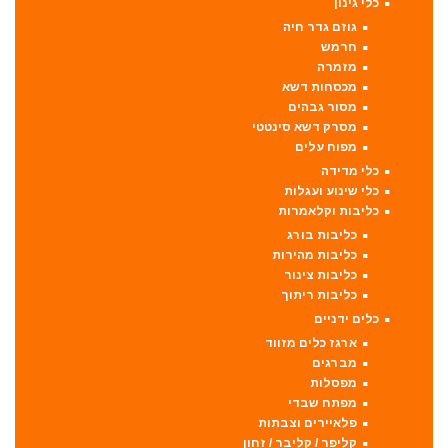
כלי גינון
גוזם גדר חיה
חרמש
מזמרה
מכסחות דשא
מסור גבהים
מסרק דשא סינטטי
מפוח עלים
כלי מדידה
כלי שינוע ועגלות
כליבות וקלאמרות
כליבות בורג
כליבות מהירות
כליבות צינור
כליבות ריתוך
כלים ידניים
ארגז כלים מזווד
מברגים
מפסלות
מפתח שבדי
פלאיירים וצבתות
קליפר / קליבר / זחון