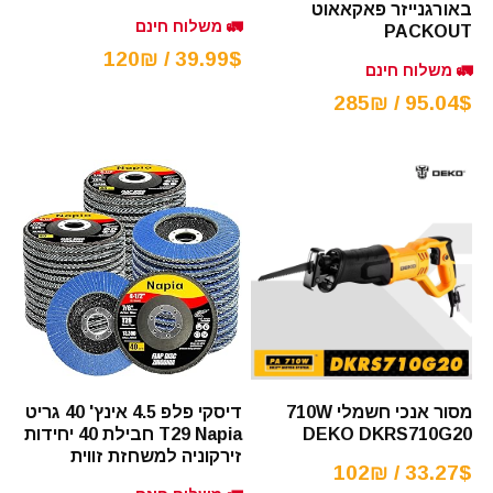
באורגנייזר פאקאאוט
🚛 משלוח חינם
PACKOUT
39.99$ / 120₪
🚛 משלוח חינם
95.04$ / 285₪
מסור אנכי חשמלי 710W
דיסקי פלפ 4.5 אינץ' 40 גריט
DEKO DKRS710G20
T29 Napia חבילת 40 יחידות
זירקוניה למשחזת זווית
33.27$ / 102₪