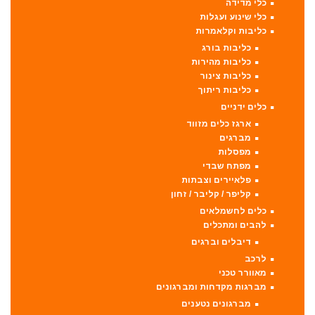
כלי מדידה
כלי שינוע ועגלות
כליבות וקלאמרות
כליבות בורג
כליבות מהירות
כליבות צינור
כליבות ריתוך
כלים ידניים
ארגז כלים מזווד
מברגים
מפסלות
מפתח שבדי
פלאיירים וצבתות
קליפר / קליבר / זחון
כלים לחשמלאים
להבים ומתכלים
דיבלים וברגים
לרכב
מאוורר טכני
מברגות מקדחות ומברגונים
מברגונים נטענים