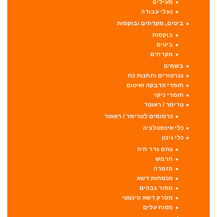
מעילים
נעלי עבודה
ביטים, מקדחים ובוקסות
בוקסות
ביטים
מקדחים
בשמים
גנרטורים ותחנות כח
חומרי הדבקה ואיטום
חומרי ניקוי
טרימר / ראוטר
כרסומים לטרימר / ראוטר
כלי אינסטלציה
כלי גינון
גוזם גדר חיה
חרמש
מזמרה
מכסחות דשא
מסור גבהים
מסרק דשא סינטטי
מפוח עלים