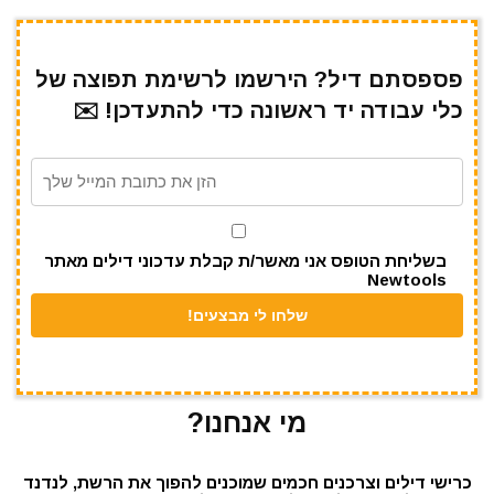
h
el
h
m
w
a
ar
e
at
ai
it
c
e
gr
s
l
te
e
פספסתם דיל? הירשמו לרשימת תפוצה של
כלי עבודה יד ראשונה כדי להתעדכן! ✉️
a
A
r
b
m
p
o
p
o
k
בשליחת הטופס אני מאשר/ת קבלת עדכוני דילים מאתר
Newtools
מי אנחנו?
כרישי דילים וצרכנים חכמים שמוכנים להפוך את הרשת, לנדנד