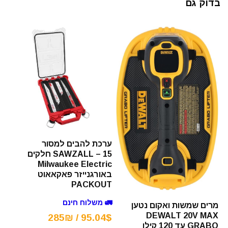
בדוק גם
ערכת להבים למסור
SAWZALL – 15 חלקים
Milwaukee Electric
באורגנייזר פאקאאוט
PACKOUT
🚛 משלוח חינם
מרים שמשות ואקום נטען
DEWALT 20V MAX
95.04$ / 285₪
GRABO עד 120 קילו