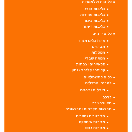
כליבות וקלאמרות
כליבות בורג
כליבות מהירות
כליבות צינור
כליבות ריתוך
כלים ידניים
ארגז כלים מזווד
מברגים
מפסלות
מפתח שבדי
פלאיירים וצבתות
קליפר / קליבר / זחון
כלים לחשמלאים
להבים ומתכלים
דיבלים וברגים
לרכב
מאוורר טכני
מברגות מקדחות ומברגונים
מברגונים נטענים
מברגת אימפקט
מברגת גבס