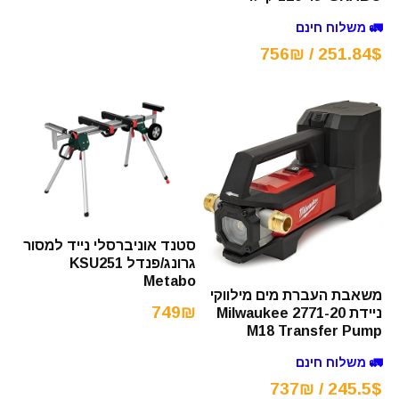
🚛 משלוח חינם
251.84$ / 756₪
סטנד אוניברסלי נייד למסור
גרונג/פנדל KSU251
Metabo
משאבת העברת מים מילווקי
749₪
ניידת Milwaukee 2771-20
M18 Transfer Pump
🚛 משלוח חינם
245.5$ / 737₪