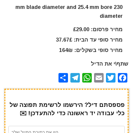
230 mm blade diameter and 25.4 mm bore
diameter
מחיר פרסום: £29.00
מחיר סופי עד הבית: 37.67£
מחיר סופי בשקלים: 164₪
שתף\י את הדיל
S
T
W
E
T
F
h
el
h
m
w
a
ar
e
at
ai
it
c
e
gr
s
l
te
e
פספסתם דיל? הירשמו לרשימת תפוצה של
כלי עבודה יד ראשונה כדי להתעדכן! ✉️
a
A
r
b
m
p
o