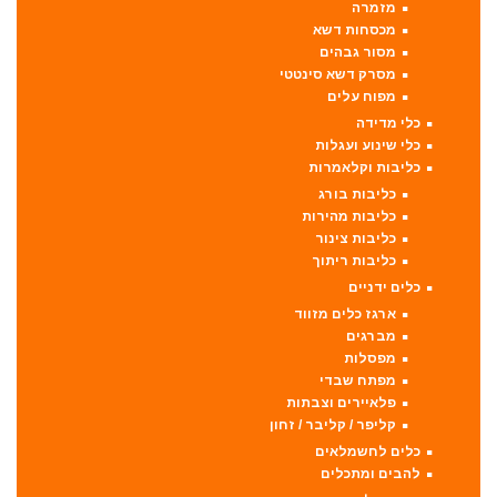
מזמרה
מכסחות דשא
מסור גבהים
מסרק דשא סינטטי
מפוח עלים
כלי מדידה
כלי שינוע ועגלות
כליבות וקלאמרות
כליבות בורג
כליבות מהירות
כליבות צינור
כליבות ריתוך
כלים ידניים
ארגז כלים מזווד
מברגים
מפסלות
מפתח שבדי
פלאיירים וצבתות
קליפר / קליבר / זחון
כלים לחשמלאים
להבים ומתכלים