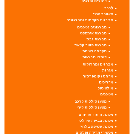
דיבלים וברגים
לרכב
מאוורר טכני
מברגות מקדחות ומברגונים
מברגונים נטענים
מברגת אימפקט
מברגת גבס
מברגת פוטר קלאץ'
מקדחה רוטטת
קומבו מברגות
מברזים ומחרוקות
מגרזת
מדחס / קומפרסור
מדריכים
מולטיטול
מטענים
מטען סוללות לרכב
מטען סוללות קירי
מכונת חיתוך אריחים
מכונת צביעה אירלס
מכונת שטיפה בלחץ
מכשירי מדידה ופלסים