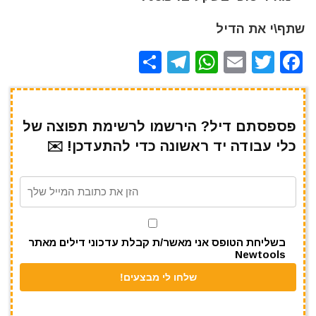
שתף\י את הדיל
S
T
W
E
T
F
h
el
h
m
w
a
ar
e
at
ai
it
c
e
gr
s
l
te
e
פספסתם דיל? הירשמו לרשימת תפוצה של
כלי עבודה יד ראשונה כדי להתעדכן! ✉️
a
A
r
b
m
p
o
p
o
k
בשליחת הטופס אני מאשר/ת קבלת עדכוני דילים מאתר
Newtools