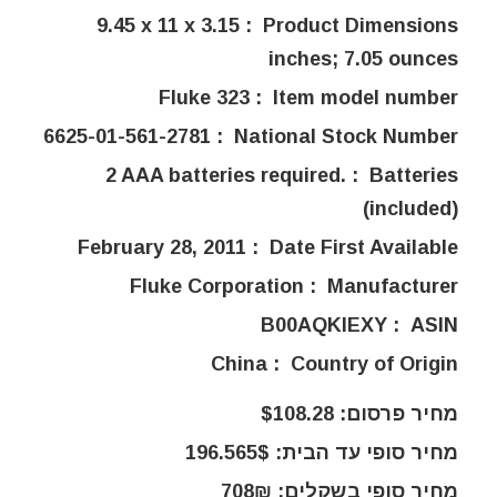
Product Dimensions ‏ : ‎
9.45 x 11 x 3.15
inches; 7.05 ounces
Item model number ‏ : ‎
Fluke 323
National Stock Number ‏ : ‎
6625-01-561-2781
Batteries ‏ : ‎
2 AAA batteries required.
(included)
Date First Available ‏ : ‎
February 28, 2011
Manufacturer ‏ : ‎
Fluke Corporation
ASIN ‏ : ‎
B00AQKIEXY
Country of Origin ‏ : ‎
China
מחיר פרסום: $108.28
מחיר סופי עד הבית: 196.565$
מחיר סופי בשקלים: 708₪