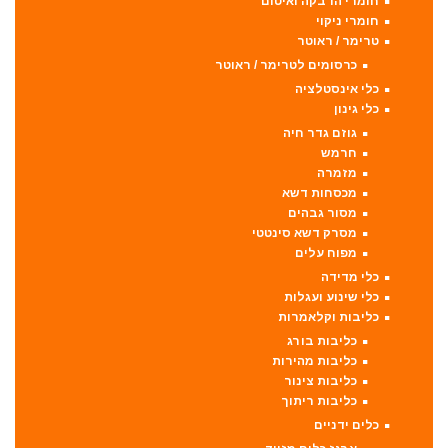
חומרי הדבקה ואיטום
חומרי ניקוי
טרימר / ראוטר
כרסומים לטרימר / ראוטר
כלי אינסטלציה
כלי גינון
גוזם גדר חיה
חרמש
מזמרה
מכסחות דשא
מסור גבהים
מסרק דשא סינטטי
מפוח עלים
כלי מדידה
כלי שינוע ועגלות
כליבות וקלאמרות
כליבות בורג
כליבות מהירות
כליבות צינור
כליבות ריתוך
כלים ידניים