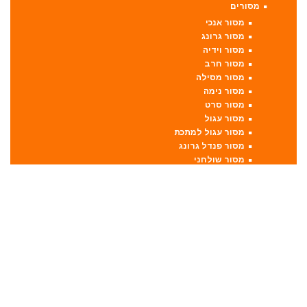
מסורים
מסור אנכי
מסור גרונג
מסור וידיה
מסור חרב
מסור מסילה
מסור נימה
מסור סרט
מסור עגול
מסור עגול למתכת
מסור פנדל גרונג
מסור שולחני
מסור שורף
מסור שרשרת
מערבל דבק / צבע
מפתחות רטיטה
מפתח רטיטה 1"
מפתח רטיטה 1/2"
מפתח רטיטה 3/4"
מפתח רטיטה 3/8"
מקצועות