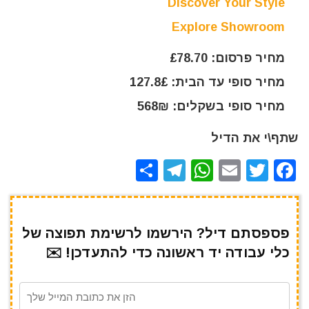
Discover Your Style
Explore Showroom
מחיר פרסום: £78.70
מחיר סופי עד הבית: 127.8£
מחיר סופי בשקלים: 568₪
שתף\י את הדיל
S
T
W
E
T
F
h
el
h
m
w
a
ar
e
at
ai
it
c
e
gr
s
l
te
e
פספסתם דיל? הירשמו לרשימת תפוצה של
כלי עבודה יד ראשונה כדי להתעדכן! ✉️
a
A
r
b
m
p
o
p
o