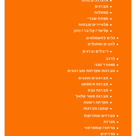
ארגז כלים מזווד
מברגים
מפסלות
מפתח שבדי
פלאיירים וצבתות
קליפר / קליבר / זחון
כלים לחשמלאים
להבים ומתכלים
דיבלים וברגים
לרכב
מאוורר טכני
מברגות מקדחות ומברגונים
מברגונים נטענים
מברגת אימפקט
מברגת גבס
מברגת פוטר קלאץ'
מקדחה רוטטת
קומבו מברגות
מברזים ומחרוקות
מגרזת
מדחס / קומפרסור
מדריכים